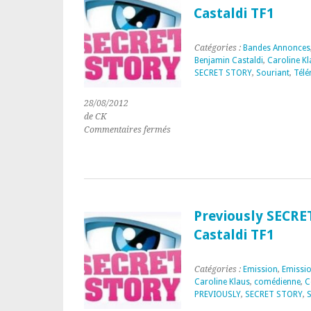
Castaldi TF1
TF1
Catégories :
Bandes Annonces
Benjamin Castaldi
,
Caroline Kl
SECRET STORY
,
Souriant
,
Télé
28/08/2012
de CK
sur
Commentaires fermés
« SECRET
STORY »
présenté
par
Benjamin
Castaldi
Previously SECRE
TF1
Castaldi TF1
Catégories :
Emission
,
Emissi
Caroline Klaus
,
comédienne
,
C
PREVIOUSLY
,
SECRET STORY
,
S