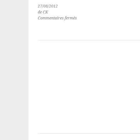
27/08/2012
de CK
sur
Commentaires fermés
Previously
SECRET
STORY
présenté
par
Benjamin
Castaldi
TF1