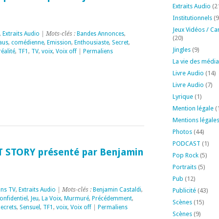
Extraits Audio
(2
Institutionnels
(9
Jeux Vidéos / Ca
,
Extraits Audio
| Mots-clés :
Bandes Annonces
,
(20)
aus
,
comédienne
,
Emission
,
Enthousiaste
,
Secret
,
Jingles
(9)
réalité
,
TF1
,
TV
,
voix
,
Voix off
|
Permaliens
La vie des média
Livre Audio
(14)
Livre Audio
(7)
Lyrique
(1)
Mention légale
(
Mentions légale
Photos
(44)
PODCAST
(1)
T STORY présenté par Benjamin
Pop Rock
(5)
Portraits
(5)
Pub
(12)
ons TV
,
Extraits Audio
| Mots-clés :
Benjamin Castaldi
,
Publicité
(43)
onfidentiel
,
Jeu
,
La Voix
,
Murmuré
,
Précédemment
,
Scènes
(15)
ecrets
,
Sensuel
,
TF1
,
voix
,
Voix off
|
Permaliens
Scènes
(9)