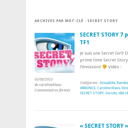
ARCHIVES PAR MOT-CLÉ :
SECRET STORY
SECRET STORY 7 p
TF1
Je suis une Secret Girl! 
prime time Secret Story
l’émission!
Vidéo :
05/08/2013
Catégories :
Actualités
,
Bandes
de carolineklaus
ANNONCE
,
Caroline Klaus
,
Dire
sur
Commentaires fermés
SECRET STORY
,
Secrets
,
télé ré
SECRET
STORY
7
présenté
par
Benjamin
« SECRET STORY »
Castaldi