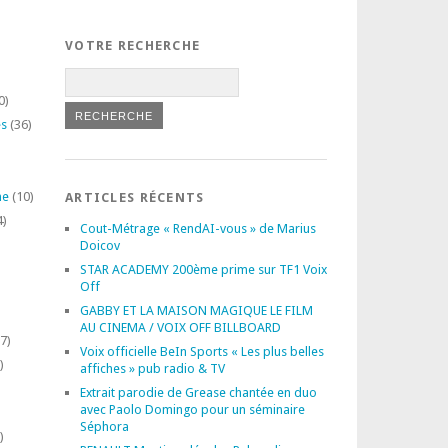
VOTRE RECHERCHE
0)
es
(36)
ne
(10)
ARTICLES RÉCENTS
4)
Cout-Métrage « RendAI-vous » de Marius
Doicov
STAR ACADEMY 200ème prime sur TF1 Voix
Off
GABBY ET LA MAISON MAGIQUE LE FILM
AU CINEMA / VOIX OFF BILLBOARD
7)
Voix officielle BeIn Sports « Les plus belles
)
affiches » pub radio & TV
Extrait parodie de Grease chantée en duo
avec Paolo Domingo pour un séminaire
Séphora
)