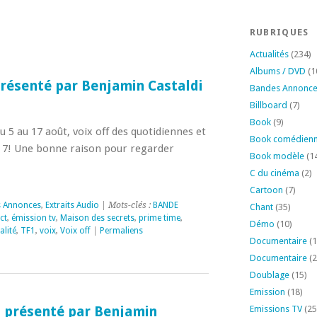
RUBRIQUES
Actualités
(234)
Albums / DVD
(1
résenté par Benjamin Castaldi
Bandes Annonc
Billboard
(7)
Book
(9)
Du 5 au 17 août, voix off des quotidiennes et
Book comédien
 7! Une bonne raison pour regarder
Book modèle
(1
C du cinéma
(2)
Cartoon
(7)
 Annonces
,
Extraits Audio
| Mots-clés :
BANDE
Chant
(35)
ct
,
émission tv
,
Maison des secrets
,
prime time
,
Démo
(10)
alité
,
TF1
,
voix
,
Voix off
|
Permaliens
Documentaire
(1
Documentaire
(2
Doublage
(15)
Emission
(18)
 présenté par Benjamin
Emissions TV
(25