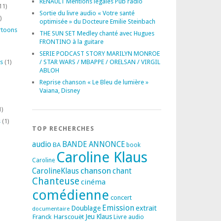
RENAULT Mentions légales Pub radio
11)
Sortie du livre audio « Votre santé
)
optimisée » du Docteure Emilie Steinbach
rtoons
THE SUN SET Medley chanté avec Hugues
FRONTINO à la guitare
SERIE PODCAST STORY MARILYN MONROE
s
(1)
/ STAR WARS / MBAPPE / ORELSAN / VIRGIL
ABLOH
Reprise chanson « Le Bleu de lumière »
Vaiana, Disney
1)
s
(1)
TOP RECHERCHES
audio
BANDE ANNONCE
BA
book
Caroline Klaus
Caroline
chanson
CarolineKlaus
chant
Chanteuse
cinéma
comédienne
concert
Emission
extrait
Doublage
documentaire
Franck Harscouët
Jeu
Klaus
Livre audio