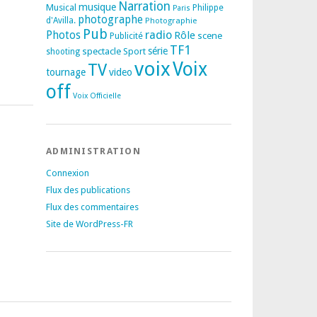
Narration
musique
Musical
Philippe
Paris
photographe
d'Avilla.
Photographie
Pub
radio
Photos
Rôle
scene
Publicité
TF1
spectacle
série
Sport
shooting
voix
Voix
TV
tournage
video
off
Voix Officielle
ADMINISTRATION
Connexion
Flux des publications
Flux des commentaires
Site de WordPress-FR