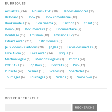
RUBRIQUES
Actualités
(234)
Albums / DVD
(10)
Bandes Annonces
(36)
Billboard
(7)
Book
(9)
Book comédienne
(10)
Book modèle
(14)
C du cinéma
(2)
Cartoon
(7)
Chant
(35)
Démo
(10)
Documentaire
(17)
Documentaire
(2)
Doublage
(15)
Emission
(18)
Emissions TV
(25)
Extraits Audio
(211)
Institutionnels
(9)
Jeux Vidéos / Cartoons
(20)
Jingles
(9)
La vie des médias
(1)
Livre Audio
(7)
Livre Audio
(14)
Lyrique
(1)
Mention légale
(1)
Mentions légales
(1)
Photos
(44)
PODCAST
(1)
Pop Rock
(5)
Portraits
(5)
Pub
(12)
Publicité
(43)
Scènes
(15)
Scènes
(9)
Spectacles
(5)
Tournages
(6)
Tournages
(24)
Vidéos
(34)
Voice over
(5)
VOTRE RECHERCHE