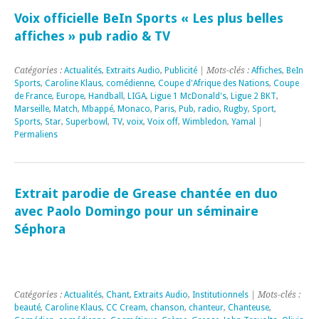
Voix officielle BeIn Sports « Les plus belles
affiches » pub radio & TV
Catégories :
Actualités
,
Extraits Audio
,
Publicité
| Mots-clés :
Affiches
,
BeIn
Sports
,
Caroline Klaus
,
comédienne
,
Coupe d'Afrique des Nations
,
Coupe
de France
,
Europe
,
Handball
,
LIGA
,
Ligue 1 McDonald's
,
Ligue 2 BKT
,
Marseille
,
Match
,
Mbappé
,
Monaco
,
Paris
,
Pub
,
radio
,
Rugby
,
Sport
,
Sports
,
Star
,
Superbowl
,
TV
,
voix
,
Voix off
,
Wimbledon
,
Yamal
|
Permaliens
Extrait parodie de Grease chantée en duo
avec Paolo Domingo pour un séminaire
Séphora
Catégories :
Actualités
,
Chant
,
Extraits Audio
,
Institutionnels
| Mots-clés :
beauté
,
Caroline Klaus
,
CC Cream
,
chanson
,
chanteur
,
Chanteuse
,