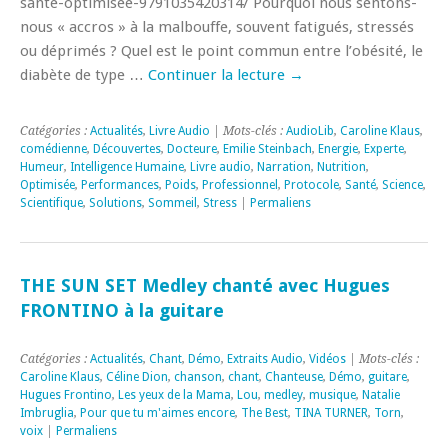
sante-optimisee-9791035420314/ Pourquoi nous sentons-
nous « accros » à la malbouffe, souvent fatigués, stressés
ou déprimés ? Quel est le point commun entre l’obésité, le
diabète de type …
Continuer la lecture
→
Catégories :
Actualités
,
Livre Audio
| Mots-clés :
AudioLib
,
Caroline Klaus
,
comédienne
,
Découvertes
,
Docteure
,
Emilie Steinbach
,
Energie
,
Experte
,
Humeur
,
Intelligence Humaine
,
Livre audio
,
Narration
,
Nutrition
,
Optimisée
,
Performances
,
Poids
,
Professionnel
,
Protocole
,
Santé
,
Science
,
Scientifique
,
Solutions
,
Sommeil
,
Stress
|
Permaliens
THE SUN SET Medley chanté avec Hugues
FRONTINO à la guitare
Catégories :
Actualités
,
Chant
,
Démo
,
Extraits Audio
,
Vidéos
| Mots-clés :
Caroline Klaus
,
Céline Dion
,
chanson
,
chant
,
Chanteuse
,
Démo
,
guitare
,
Hugues Frontino
,
Les yeux de la Mama
,
Lou
,
medley
,
musique
,
Natalie
Imbruglia
,
Pour que tu m'aimes encore
,
The Best
,
TINA TURNER
,
Torn
,
voix
|
Permaliens