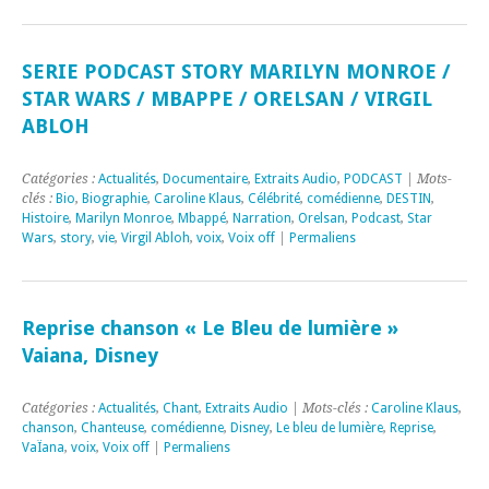
SERIE PODCAST STORY MARILYN MONROE /
STAR WARS / MBAPPE / ORELSAN / VIRGIL
ABLOH
Catégories :
Actualités
,
Documentaire
,
Extraits Audio
,
PODCAST
| Mots-
clés :
Bio
,
Biographie
,
Caroline Klaus
,
Célébrité
,
comédienne
,
DESTIN
,
Histoire
,
Marilyn Monroe
,
Mbappé
,
Narration
,
Orelsan
,
Podcast
,
Star
Wars
,
story
,
vie
,
Virgil Abloh
,
voix
,
Voix off
|
Permaliens
Reprise chanson « Le Bleu de lumière »
Vaiana, Disney
Catégories :
Actualités
,
Chant
,
Extraits Audio
| Mots-clés :
Caroline Klaus
,
chanson
,
Chanteuse
,
comédienne
,
Disney
,
Le bleu de lumière
,
Reprise
,
VaÏana
,
voix
,
Voix off
|
Permaliens