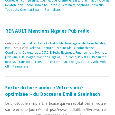
Comédien
,
comédienne
,
Cosmétique
,
Crème
,
Grease
,
John Travolta
,
Olivia
Newton John
,
Paolo Domingo
,
Parodie
,
Séminaire
,
Séphora
,
Strivectin
,
You're the One that I want
|
Permaliens
RENAULT Mentions légales Pub radio
Catégories :
Actualités
,
Extraits Audio
,
Mention légale
,
Mentions légales
,
Pub
| Mots-clés :
Arkana
,
Capture
,
Caroline Klaus
,
comédienne
,
Conditions
,
Covoiturage
,
DIAC
,
E-Tech
,
Electrique
,
Financement
,
Hybride
,
Juridique
,
LLD
,
Megan
,
Mentions légales
,
Pub
,
radio
,
RENAULT
,
Renault.fr
,
Reprise
,
Transport
,
Transports en commun
,
Twingo
,
Voiture
,
voix
,
Voix
off
|
Permaliens
Sortie du livre audio « Votre santé
optimisée » du Docteure Emilie Steinbach
Le protocole simple & efficace qui va révolutionner votre
santé en une journée. https://www.audiolib.fr/livre/votre-