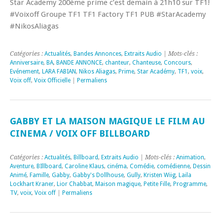
Star Academy 200ème prime c’est demain à 21h10 sur TF1!
#Voixoff Groupe TF1 TF1 Factory TF1 PUB #StarAcademy
#NikosAliagas
Catégories :
Actualités
,
Bandes Annonces
,
Extraits Audio
| Mots-clés :
Anniversaire
,
BA
,
BANDE ANNONCE
,
chanteur
,
Chanteuse
,
Concours
,
Evénement
,
LARA FABIAN
,
Nikos Aliagas
,
Prime
,
Star Académy
,
TF1
,
voix
,
Voix off
,
Voix Officielle
|
Permaliens
GABBY ET LA MAISON MAGIQUE LE FILM AU
CINEMA / VOIX OFF BILLBOARD
Catégories :
Actualités
,
Billboard
,
Extraits Audio
| Mots-clés :
Animation
,
Aventure
,
BIllboard
,
Caroline Klaus
,
cinéma
,
Comédie
,
comédienne
,
Dessin
Animé
,
Famille
,
Gabby
,
Gabby's Dollhouse
,
Gully
,
Kristen Wiig
,
Laila
Lockhart Kraner
,
Lior Chabbat
,
Maison magique
,
Petite Fille
,
Programme
,
TV
,
voix
,
Voix off
|
Permaliens