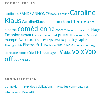
TOP RECHERCHES
Caroline
audio
BANDE ANNONCE
BA
book
Caroline
Klaus
Chanteuse
chanson
CarolineKlaus
chant
comédienne
cinéma
Doublage
concert
documentaire
Emission
extrait
Franck Harscouët
Jeu
Klaus
Musical
Livre audio
Narration
photographe
musique
Philippe d'Avilla.
Paris
Pub
radio
Photos
Rôle
scene
Photographie
Publicité
shooting
voix
Voix
TV
TF1
spectacle
série
tournage
video
Sport
off
Voix Officielle
ADMINISTRATION
Connexion
Flux des publications
Flux des commentaires
Site de WordPress-FR