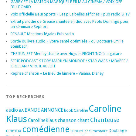
GABBY ET LA MAISON MAGIQUE LE FILM AU CINEMA / VOIX OFF
BILLBOARD
Voix officielle BeIn Sports « Les plus belles affiches » pub radio & TV
Extrait parodie de Grease chantée en duo avec Paolo Domingo pour
un séminaire Séphora
RENAULT Mentions légales Pub radio
Sortie du livre audio « Votre santé optimisée » du Docteure Emilie
Steinbach
THE SUN SET Medley chanté avec Hugues FRONTINO à la guitare
SERIE PODCAST STORY MARILYN MONROE / STAR WARS / MBAPPE /
ORELSAN / VIRGIL ABLOH
Reprise chanson « Le Bleu de lumière » Vaiana, Disney
TOP RECHERCHES
Caroline
audio
BANDE ANNONCE
BA
book
Caroline
Klaus
Chanteuse
chanson
CarolineKlaus
chant
comédienne
cinéma
Doublage
concert
documentaire