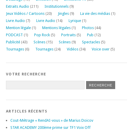
Extraits Audio
(211)
Institutionnels
(9)
Jeux Vidéos / Cartoons
(20)
Jingles
(9)
La vie des médias
(1)
Livre Audio
(7)
Livre Audio
(14)
Lyrique
(1)
Mention légale
(1)
Mentions légales
(1)
Photos
(44)
PODCAST
(1)
Pop Rock
(5)
Portraits
(5)
Pub
(12)
Publicité
(43)
Scènes
(15)
Scènes
(9)
Spectacles
(5)
Tournages
(6)
Tournages
(24)
Vidéos
(34)
Voice over
(5)
VOTRE RECHERCHE
ARTICLES RÉCENTS
Cout-Métrage « RendAI-vous » de Marius Doicov
STAR ACADEMY 200ème prime sur TF1 Voix Off