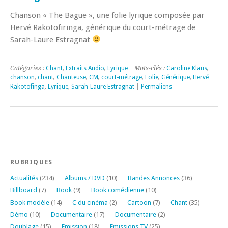
Chanson « The Bague », une folie lyrique composée par
Hervé Rakotofiringa, générique du court-métrage de
Sarah-Laure Estragnat
Catégories :
Chant
,
Extraits Audio
,
Lyrique
| Mots-clés :
Caroline Klaus
,
chanson
,
chant
,
Chanteuse
,
CM
,
court-métrage
,
Folie
,
Générique
,
Hervé
Rakotofinga
,
Lyrique
,
Sarah-Laure Estragnat
|
Permaliens
RUBRIQUES
Actualités
(234)
Albums / DVD
(10)
Bandes Annonces
(36)
Billboard
(7)
Book
(9)
Book comédienne
(10)
Book modèle
(14)
C du cinéma
(2)
Cartoon
(7)
Chant
(35)
Démo
(10)
Documentaire
(17)
Documentaire
(2)
Doublage
(15)
Emission
(18)
Emissions TV
(25)