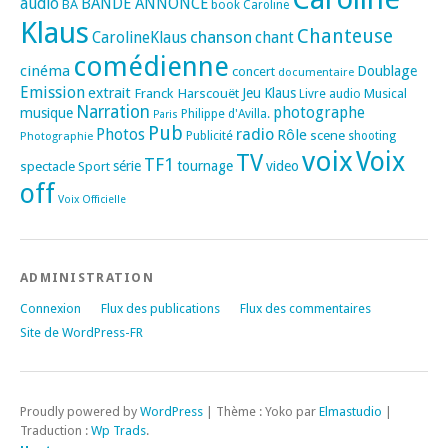
audio
BANDE ANNONCE
BA
book
Caroline
Klaus
Chanteuse
chanson
CarolineKlaus
chant
comédienne
cinéma
Doublage
concert
documentaire
Emission
extrait
Franck Harscouët
Jeu
Klaus
Musical
Livre audio
Narration
photographe
musique
Philippe d'Avilla.
Paris
Pub
radio
Photos
Rôle
scene
Photographie
Publicité
shooting
voix
Voix
TV
TF1
spectacle
série
tournage
video
Sport
off
Voix Officielle
ADMINISTRATION
Connexion
Flux des publications
Flux des commentaires
Site de WordPress-FR
Proudly powered by
WordPress
|
Thème : Yoko par
Elmastudio
|
Traduction :
Wp Trads
.