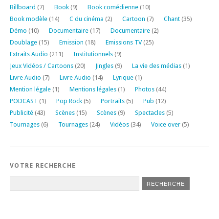
Billboard
(7)
Book
(9)
Book comédienne
(10)
Book modèle
(14)
C du cinéma
(2)
Cartoon
(7)
Chant
(35)
Démo
(10)
Documentaire
(17)
Documentaire
(2)
Doublage
(15)
Emission
(18)
Emissions TV
(25)
Extraits Audio
(211)
Institutionnels
(9)
Jeux Vidéos / Cartoons
(20)
Jingles
(9)
La vie des médias
(1)
Livre Audio
(7)
Livre Audio
(14)
Lyrique
(1)
Mention légale
(1)
Mentions légales
(1)
Photos
(44)
PODCAST
(1)
Pop Rock
(5)
Portraits
(5)
Pub
(12)
Publicité
(43)
Scènes
(15)
Scènes
(9)
Spectacles
(5)
Tournages
(6)
Tournages
(24)
Vidéos
(34)
Voice over
(5)
VOTRE RECHERCHE