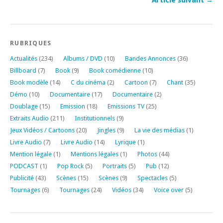
Article suivant →
RUBRIQUES
Actualités
(234)
Albums / DVD
(10)
Bandes Annonces
(36)
Billboard
(7)
Book
(9)
Book comédienne
(10)
Book modèle
(14)
C du cinéma
(2)
Cartoon
(7)
Chant
(35)
Démo
(10)
Documentaire
(17)
Documentaire
(2)
Doublage
(15)
Emission
(18)
Emissions TV
(25)
Extraits Audio
(211)
Institutionnels
(9)
Jeux Vidéos / Cartoons
(20)
Jingles
(9)
La vie des médias
(1)
Livre Audio
(7)
Livre Audio
(14)
Lyrique
(1)
Mention légale
(1)
Mentions légales
(1)
Photos
(44)
PODCAST
(1)
Pop Rock
(5)
Portraits
(5)
Pub
(12)
Publicité
(43)
Scènes
(15)
Scènes
(9)
Spectacles
(5)
Tournages
(6)
Tournages
(24)
Vidéos
(34)
Voice over
(5)