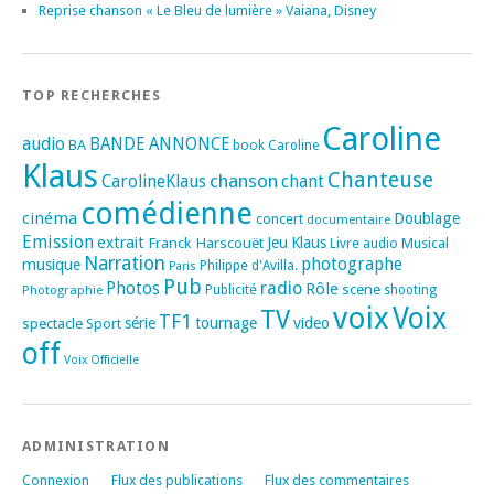
Reprise chanson « Le Bleu de lumière » Vaiana, Disney
TOP RECHERCHES
Caroline
audio
BANDE ANNONCE
BA
book
Caroline
Klaus
Chanteuse
chanson
CarolineKlaus
chant
comédienne
cinéma
Doublage
concert
documentaire
Emission
extrait
Franck Harscouët
Jeu
Klaus
Musical
Livre audio
Narration
photographe
musique
Philippe d'Avilla.
Paris
Pub
radio
Photos
Rôle
scene
Photographie
Publicité
shooting
voix
Voix
TV
TF1
spectacle
série
tournage
video
Sport
off
Voix Officielle
ADMINISTRATION
Connexion
Flux des publications
Flux des commentaires