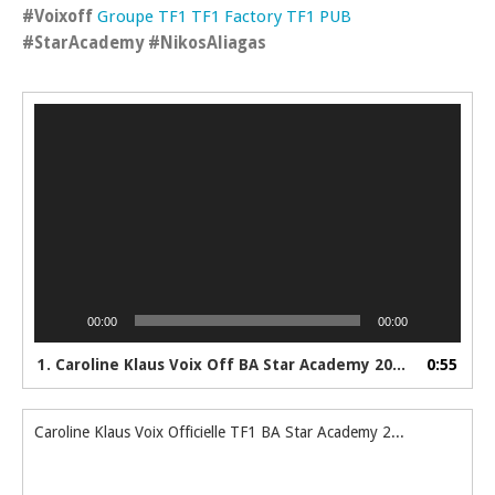
#Voixoff
Groupe TF1
TF1 Factory
TF1 PUB
#StarAcademy
#NikosAliagas
Lecteur
vidéo
00:00
00:00
1. Caroline Klaus Voix Off BA Star Academy 200ème Prime 03-01-2026
0:55
Caroline Klaus Voix Officielle TF1 BA Star Academy 200ème Prime 03-01-2026