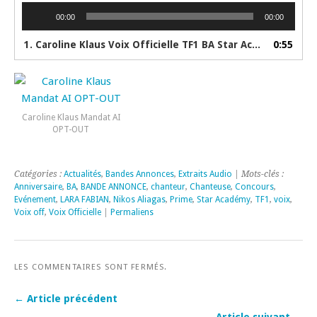
Lecteur
00:00
00:00
audio
1. Caroline Klaus Voix Officielle TF1 BA Star Academy 200ème Prime 03-01-2026
0:55
Caroline Klaus Mandat AI
OPT-OUT
Catégories :
Actualités
,
Bandes Annonces
,
Extraits Audio
| Mots-clés :
Anniversaire
,
BA
,
BANDE ANNONCE
,
chanteur
,
Chanteuse
,
Concours
,
Evénement
,
LARA FABIAN
,
Nikos Aliagas
,
Prime
,
Star Académy
,
TF1
,
voix
,
Voix off
,
Voix Officielle
|
Permaliens
LES COMMENTAIRES SONT FERMÉS.
← Article précédent