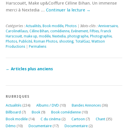
Harscouët, Make up&Coiffure Céline Bihan. Un immense
merci à Nextedia …
Continuer la lecture
→
Catégories :
Actualités
,
Book modèle
,
Photos
| Mots-clés :
Anniversaire
,
CarolineKlaus
,
Céline Bihan
,
comédienne
,
Evénement
,
Fifties
,
Franck
Harscouët
,
make up
,
modèle
,
Nextedia
,
photographe
,
Photographie
,
Photos
,
Publicité
,
Roman Photos
,
shooting
,
TotalGaz
,
Wattson
Productions
|
Permaliens
←
Articles plus anciens
RUBRIQUES
Actualités
(234)
Albums / DVD
(10)
Bandes Annonces
(36)
Billboard
(7)
Book
(9)
Book comédienne
(10)
Book modèle
(14)
C du cinéma
(2)
Cartoon
(7)
Chant
(35)
Démo
(10)
Documentaire
(17)
Documentaire
(2)