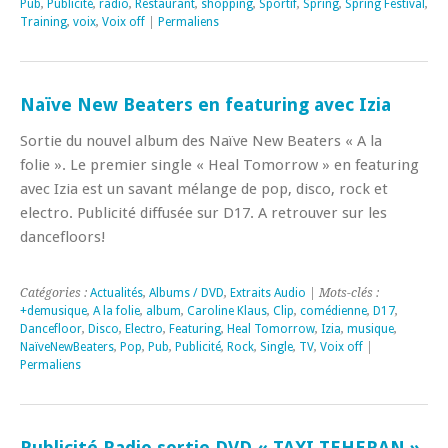
Pub
,
Publicité
,
radio
,
Restaurant
,
shopping
,
Sportif
,
Spring
,
Spring Festival
,
Training
,
voix
,
Voix off
|
Permaliens
Naïve New Beaters en featuring avec Izia
Sortie du nouvel album des Naïve New Beaters « A la
folie ». Le premier single « Heal Tomorrow » en featuring
avec Izia est un savant mélange de pop, disco, rock et
electro. Publicité diffusée sur D17. A retrouver sur les
dancefloors!
Catégories :
Actualités
,
Albums / DVD
,
Extraits Audio
| Mots-clés :
+demusique
,
A la folie
,
album
,
Caroline Klaus
,
Clip
,
comédienne
,
D17
,
Dancefloor
,
Disco
,
Electro
,
Featuring
,
Heal Tomorrow
,
Izia
,
musique
,
NaïveNewBeaters
,
Pop
,
Pub
,
Publicité
,
Rock
,
Single
,
TV
,
Voix off
|
Permaliens
Publicité Radio sortie DVD « TAXI TEHERAN »