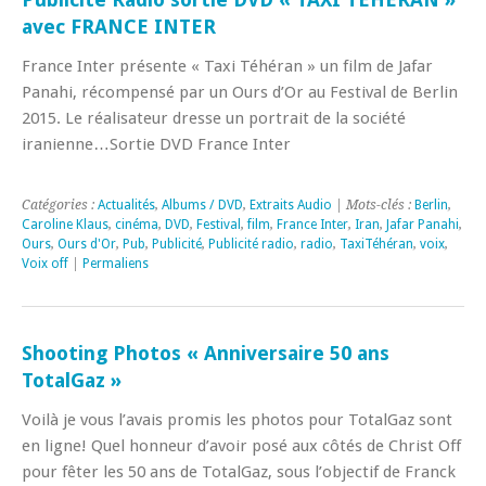
avec FRANCE INTER
France Inter présente « Taxi Téhéran » un film de Jafar
Panahi, récompensé par un Ours d’Or au Festival de Berlin
2015. Le réalisateur dresse un portrait de la société
iranienne…Sortie DVD France Inter
Catégories :
Actualités
,
Albums / DVD
,
Extraits Audio
| Mots-clés :
Berlin
,
Caroline Klaus
,
cinéma
,
DVD
,
Festival
,
film
,
France Inter
,
Iran
,
Jafar Panahi
,
Ours
,
Ours d'Or
,
Pub
,
Publicité
,
Publicité radio
,
radio
,
TaxiTéhéran
,
voix
,
Voix off
|
Permaliens
Shooting Photos « Anniversaire 50 ans
TotalGaz »
Voilà je vous l’avais promis les photos pour TotalGaz sont
en ligne! Quel honneur d’avoir posé aux côtés de Christ Off
pour fêter les 50 ans de TotalGaz, sous l’objectif de Franck