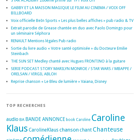
STAR ACADEMY 200ème prime sur TF1 Voix Off
GABBY ET LA MAISON MAGIQUE LE FILM AU CINEMA / VOIX OFF
BILLBOARD
Voix officielle BeIn Sports « Les plus belles affiches » pub radio & TV
Extrait parodie de Grease chantée en duo avec Paolo Domingo pour
un séminaire Séphora
RENAULT Mentions légales Pub radio
Sortie du livre audio « Votre santé optimisée » du Docteure Emilie
Steinbach
THE SUN SET Medley chanté avec Hugues FRONTINO à la guitare
SERIE PODCAST STORY MARILYN MONROE / STAR WARS / MBAPPE /
ORELSAN / VIRGIL ABLOH
Reprise chanson « Le Bleu de lumière » Vaiana, Disney
TOP RECHERCHES
Caroline
audio
BANDE ANNONCE
BA
book
Caroline
Klaus
Chanteuse
chanson
CarolineKlaus
chant
comédienne