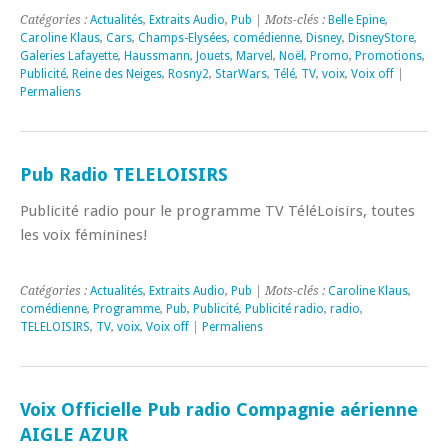
Catégories :
Actualités
,
Extraits Audio
,
Pub
| Mots-clés :
Belle Epine
,
Caroline Klaus
,
Cars
,
Champs-Elysées
,
comédienne
,
Disney
,
DisneyStore
,
Galeries Lafayette
,
Haussmann
,
Jouets
,
Marvel
,
Noël
,
Promo
,
Promotions
,
Publicité
,
Reine des Neiges
,
Rosny2
,
StarWars
,
Télé
,
TV
,
voix
,
Voix off
|
Permaliens
Pub Radio TELELOISIRS
Publicité radio pour le programme TV TéléLoisirs, toutes
les voix féminines!
Catégories :
Actualités
,
Extraits Audio
,
Pub
| Mots-clés :
Caroline Klaus
,
comédienne
,
Programme
,
Pub
,
Publicité
,
Publicité radio
,
radio
,
TELELOISIRS
,
TV
,
voix
,
Voix off
|
Permaliens
Voix Officielle Pub radio Compagnie aérienne
AIGLE AZUR