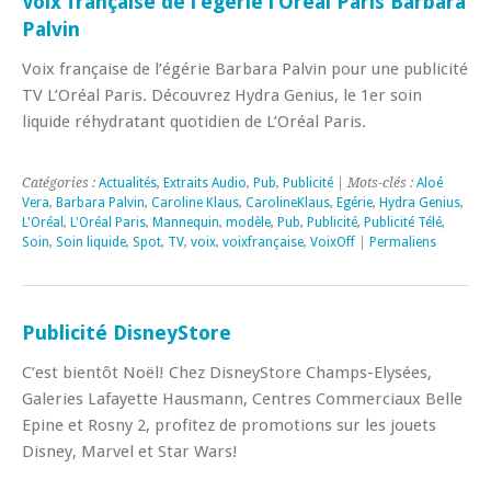
Voix française de l’égérie l’Oréal Paris Barbara
Palvin
Voix française de l’égérie Barbara Palvin pour une publicité
TV L’Oréal Paris. Découvrez Hydra Genius, le 1er soin
liquide réhydratant quotidien de L’Oréal Paris.
Catégories :
Actualités
,
Extraits Audio
,
Pub
,
Publicité
| Mots-clés :
Aloé
Vera
,
Barbara Palvin
,
Caroline Klaus
,
CarolineKlaus
,
Egérie
,
Hydra Genius
,
L'Oréal
,
L'Oréal Paris
,
Mannequin
,
modèle
,
Pub
,
Publicité
,
Publicité Télé
,
Soin
,
Soin liquide
,
Spot
,
TV
,
voix
,
voixfrançaise
,
VoixOff
|
Permaliens
Publicité DisneyStore
C’est bientôt Noël! Chez DisneyStore Champs-Elysées,
Galeries Lafayette Hausmann, Centres Commerciaux Belle
Epine et Rosny 2, profitez de promotions sur les jouets
Disney, Marvel et Star Wars!