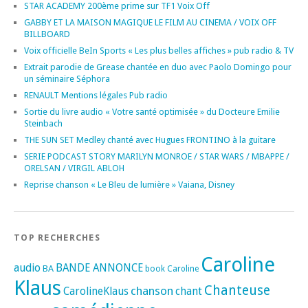
STAR ACADEMY 200ème prime sur TF1 Voix Off
GABBY ET LA MAISON MAGIQUE LE FILM AU CINEMA / VOIX OFF
BILLBOARD
Voix officielle BeIn Sports « Les plus belles affiches » pub radio & TV
Extrait parodie de Grease chantée en duo avec Paolo Domingo pour
un séminaire Séphora
RENAULT Mentions légales Pub radio
Sortie du livre audio « Votre santé optimisée » du Docteure Emilie
Steinbach
THE SUN SET Medley chanté avec Hugues FRONTINO à la guitare
SERIE PODCAST STORY MARILYN MONROE / STAR WARS / MBAPPE /
ORELSAN / VIRGIL ABLOH
Reprise chanson « Le Bleu de lumière » Vaiana, Disney
TOP RECHERCHES
Caroline
audio
BANDE ANNONCE
BA
book
Caroline
Klaus
Chanteuse
chanson
CarolineKlaus
chant