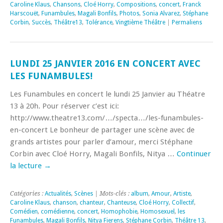
Caroline Klaus
,
Chansons
,
Cloé Horry
,
Compositions
,
concert
,
Franck
Harscouët
,
Funambules
,
Magali Bonfils
,
Photos
,
Sonia Alvarez
,
Stéphane
Corbin
,
Succès
,
Théâtre13
,
Tolérance
,
Vingtième Théâtre
|
Permaliens
LUNDI 25 JANVIER 2016 EN CONCERT AVEC
LES FUNAMBULES!
Les Funambules en concert le lundi 25 Janvier au Théatre
13 à 20h. Pour réserver c’est ici:
http://www.theatre13.com/…/specta…/les-funambules-
en-concert Le bonheur de partager une scène avec de
grands artistes pour parler d’amour, merci Stéphane
Corbin avec Cloé Horry, Magali Bonfils, Nitya …
Continuer
la lecture
→
Catégories :
Actualités
,
Scènes
| Mots-clés :
album
,
Amour
,
Artiste
,
Caroline Klaus
,
chanson
,
chanteur
,
Chanteuse
,
Cloé Horry
,
Collectif
,
Comédien
,
comédienne
,
concert
,
Homophobie
,
Homosexuel
,
les
Funambules
,
Magali Bonfils
,
Nitya Fierens
,
Stéphane Corbin
,
Théâtre 13
,