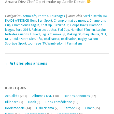
Azuara Diez Chef Op et make up Axelle Dersin
Catégories :
Actualités
,
Photos
,
Tournages
| Mots-clés :
Axelle Dersin
,
BA
,
BANDE ANNONCE
,
Bein
,
Bein Sport
,
Championnat du monde
,
Champions
Cup
,
Champions League
,
Chef Op
,
Circuit ATP
,
Coupe Davis
,
Diamond
league
,
Euro 2016
,
Fabien Leboucher
,
Fed Cup
,
Handball Féminin
,
La plus
belle des saisons
,
Ligue 1
,
Ligue 2
,
make up
,
Making Of
,
maquilleuse
,
NBA
,
NFL
,
Raùl Azuara Diez
,
Réal
,
Réalisateur
,
Réalisation
,
Rugby
,
Saison
Sportive
,
Sport
,
tournage
,
TV
,
Wimbledon
|
Permaliens
←
Articles plus anciens
RUBRIQUES
Actualités
(234)
Albums / DVD
(10)
Bandes Annonces
(36)
Billboard
(7)
Book
(9)
Book comédienne
(10)
Book modèle
(14)
C du cinéma
(2)
Cartoon
(7)
Chant
(35)