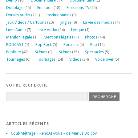
Démo
(10)
Documentaire
(17)
Documentaire
(2)
Doublage
(15)
Emission
(18)
Emissions TV
(25)
Extraits Audio
(211)
Institutionnels
(9)
Jeux Vidéos / Cartoons
(20)
Jingles
(9)
La vie des médias
(1)
Livre Audio
(7)
Livre Audio
(14)
Lyrique
(1)
Mention légale
(1)
Mentions légales
(1)
Photos
(44)
PODCAST
(1)
Pop Rock
(5)
Portraits
(5)
Pub
(12)
Publicité
(43)
Scènes
(9)
Scènes
(15)
Spectacles
(5)
Tournages
(6)
Tournages
(24)
Vidéos
(34)
Voice over
(5)
VOTRE RECHERCHE
ARTICLES RÉCENTS
Cout-Métrage « RendAI-vous » de Marius Doicov