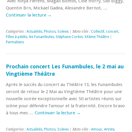
Avec Nitya Fierens, Magali Bonfils, Cloé Horry, Sidi Biggy,
Quentin Brn, Mickael Gadea, Alexandre Bernot, …
Continuer la lecture
→
Catégories :
Actualités
,
Photos
,
Scènes
| Mots-clés :
Collectif
,
concert
,
Filles à pédés
,
les Funambules
,
Stéphane Corbin
,
XXème Théâtre
|
Permaliens
Prochain concert Les Funambules, le 2 mai au
Vingtième Théâtre
Après le succès du concert au Théâtre 13, les Funambules
seront de retour le 2 Mai au Vingtième Théâtre pour une
nouvelle soirée exceptionnelle avec 50 artistes réunis sur
scène pour défendre l’amour et la fraternité. Encore bravo
à tous mes …
Continuer la lecture
→
Catégories :
Actualités
,
Photos
,
Scènes
| Mots-clés :
Amour
,
Artiste
,