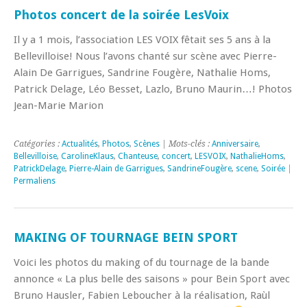
Photos concert de la soirée LesVoix
Il y a 1 mois, l’association LES VOIX fêtait ses 5 ans à la
Bellevilloise! Nous l’avons chanté sur scène avec Pierre-
Alain De Garrigues, Sandrine Fougère, Nathalie Homs,
Patrick Delage, Léo Besset, Lazlo, Bruno Maurin…! Photos
Jean-Marie Marion
Catégories :
Actualités
,
Photos
,
Scènes
| Mots-clés :
Anniversaire
,
Bellevilloise
,
CarolineKlaus
,
Chanteuse
,
concert
,
LESVOIX
,
NathalieHoms
,
PatrickDelage
,
Pierre-Alain de Garrigues
,
SandrineFougère
,
scene
,
Soirée
|
Permaliens
MAKING OF TOURNAGE BEIN SPORT
Voici les photos du making of du tournage de la bande
annonce « La plus belle des saisons » pour Bein Sport avec
Bruno Hausler, Fabien Leboucher à la réalisation, Raùl