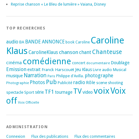
Reprise chanson « Le Bleu de lumière » Vaiana, Disney
TOP RECHERCHES
Caroline
audio
BANDE ANNONCE
BA
book
Caroline
Klaus
Chanteuse
chanson
CarolineKlaus
chant
comédienne
cinéma
Doublage
concert
documentaire
Emission
extrait
Franck Harscouët
Jeu
Klaus
Musical
Livre audio
Narration
photographe
musique
Philippe d'Avilla.
Paris
Pub
radio
Photos
Rôle
scene
Photographie
Publicité
shooting
voix
Voix
TV
TF1
spectacle
série
tournage
video
Sport
off
Voix Officielle
ADMINISTRATION
Connexion
Flux des publications
Flux des commentaires