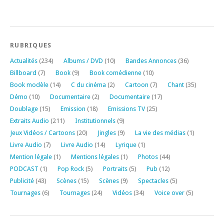
RUBRIQUES
Actualités
(234)
Albums / DVD
(10)
Bandes Annonces
(36)
Billboard
(7)
Book
(9)
Book comédienne
(10)
Book modèle
(14)
C du cinéma
(2)
Cartoon
(7)
Chant
(35)
Démo
(10)
Documentaire
(2)
Documentaire
(17)
Doublage
(15)
Emission
(18)
Emissions TV
(25)
Extraits Audio
(211)
Institutionnels
(9)
Jeux Vidéos / Cartoons
(20)
Jingles
(9)
La vie des médias
(1)
Livre Audio
(7)
Livre Audio
(14)
Lyrique
(1)
Mention légale
(1)
Mentions légales
(1)
Photos
(44)
PODCAST
(1)
Pop Rock
(5)
Portraits
(5)
Pub
(12)
Publicité
(43)
Scènes
(15)
Scènes
(9)
Spectacles
(5)
Tournages
(6)
Tournages
(24)
Vidéos
(34)
Voice over
(5)