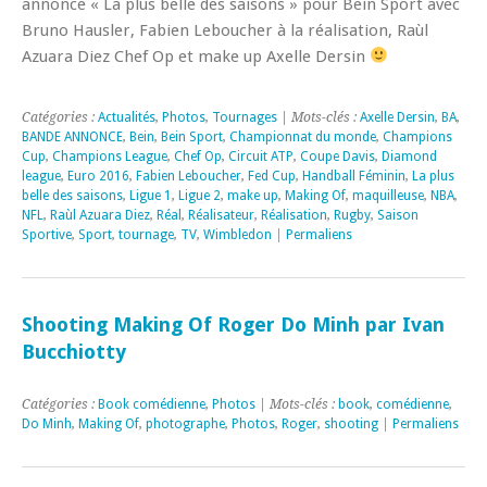
annonce « La plus belle des saisons » pour Bein Sport avec
Bruno Hausler, Fabien Leboucher à la réalisation, Raùl
Azuara Diez Chef Op et make up Axelle Dersin
Catégories :
Actualités
,
Photos
,
Tournages
| Mots-clés :
Axelle Dersin
,
BA
,
BANDE ANNONCE
,
Bein
,
Bein Sport
,
Championnat du monde
,
Champions
Cup
,
Champions League
,
Chef Op
,
Circuit ATP
,
Coupe Davis
,
Diamond
league
,
Euro 2016
,
Fabien Leboucher
,
Fed Cup
,
Handball Féminin
,
La plus
belle des saisons
,
Ligue 1
,
Ligue 2
,
make up
,
Making Of
,
maquilleuse
,
NBA
,
NFL
,
Raùl Azuara Diez
,
Réal
,
Réalisateur
,
Réalisation
,
Rugby
,
Saison
Sportive
,
Sport
,
tournage
,
TV
,
Wimbledon
|
Permaliens
Shooting Making Of Roger Do Minh par Ivan
Bucchiotty
Catégories :
Book comédienne
,
Photos
| Mots-clés :
book
,
comédienne
,
Do Minh
,
Making Of
,
photographe
,
Photos
,
Roger
,
shooting
|
Permaliens