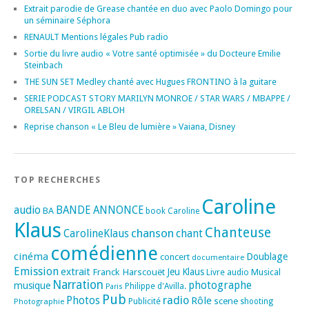
Extrait parodie de Grease chantée en duo avec Paolo Domingo pour
un séminaire Séphora
RENAULT Mentions légales Pub radio
Sortie du livre audio « Votre santé optimisée » du Docteure Emilie
Steinbach
THE SUN SET Medley chanté avec Hugues FRONTINO à la guitare
SERIE PODCAST STORY MARILYN MONROE / STAR WARS / MBAPPE /
ORELSAN / VIRGIL ABLOH
Reprise chanson « Le Bleu de lumière » Vaiana, Disney
TOP RECHERCHES
Caroline
audio
BANDE ANNONCE
BA
book
Caroline
Klaus
Chanteuse
chanson
CarolineKlaus
chant
comédienne
cinéma
Doublage
concert
documentaire
Emission
extrait
Franck Harscouët
Jeu
Klaus
Musical
Livre audio
Narration
photographe
musique
Philippe d'Avilla.
Paris
Pub
radio
Photos
Rôle
scene
Photographie
Publicité
shooting