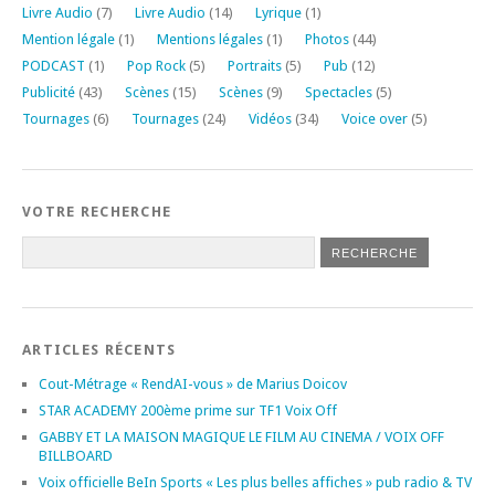
Livre Audio
(7)
Livre Audio
(14)
Lyrique
(1)
Mention légale
(1)
Mentions légales
(1)
Photos
(44)
PODCAST
(1)
Pop Rock
(5)
Portraits
(5)
Pub
(12)
Publicité
(43)
Scènes
(15)
Scènes
(9)
Spectacles
(5)
Tournages
(6)
Tournages
(24)
Vidéos
(34)
Voice over
(5)
VOTRE RECHERCHE
ARTICLES RÉCENTS
Cout-Métrage « RendAI-vous » de Marius Doicov
STAR ACADEMY 200ème prime sur TF1 Voix Off
GABBY ET LA MAISON MAGIQUE LE FILM AU CINEMA / VOIX OFF
BILLBOARD
Voix officielle BeIn Sports « Les plus belles affiches » pub radio & TV