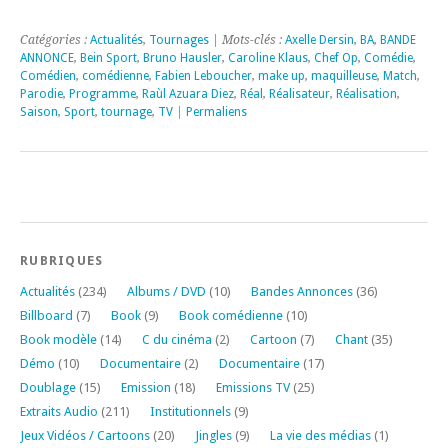
Catégories :
Actualités
,
Tournages
| Mots-clés :
Axelle Dersin
,
BA
,
BANDE
ANNONCE
,
Bein Sport
,
Bruno Hausler
,
Caroline Klaus
,
Chef Op
,
Comédie
,
Comédien
,
comédienne
,
Fabien Leboucher
,
make up
,
maquilleuse
,
Match
,
Parodie
,
Programme
,
Raùl Azuara Diez
,
Réal
,
Réalisateur
,
Réalisation
,
Saison
,
Sport
,
tournage
,
TV
|
Permaliens
RUBRIQUES
Actualités
(234)
Albums / DVD
(10)
Bandes Annonces
(36)
Billboard
(7)
Book
(9)
Book comédienne
(10)
Book modèle
(14)
C du cinéma
(2)
Cartoon
(7)
Chant
(35)
Démo
(10)
Documentaire
(2)
Documentaire
(17)
Doublage
(15)
Emission
(18)
Emissions TV
(25)
Extraits Audio
(211)
Institutionnels
(9)
Jeux Vidéos / Cartoons
(20)
Jingles
(9)
La vie des médias
(1)