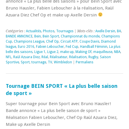
annonce « La plus belle des saisons » pour Bein Sport avec
Bruno Hausler, Fabien Leboucher à la réalisation, Raùl
Azuara Diez Chef Op et make up Axelle Dersin
Catégories :
Actualités
,
Photos
,
Tournages
| Mots-clés :
Axelle Dersin
,
BA
,
BANDE ANNONCE
,
Bein
,
Bein Sport
,
Championnat du monde
,
Champions
Cup
,
Champions League
,
Chef Op
,
Circuit ATP
,
Coupe Davis
,
Diamond
league
,
Euro 2016
,
Fabien Leboucher
,
Fed Cup
,
Handball Féminin
,
La plus
belle des saisons
,
Ligue 1
,
Ligue 2
,
make up
,
Making Of
,
maquilleuse
,
NBA
,
NFL
,
Raùl Azuara Diez
,
Réal
,
Réalisateur
,
Réalisation
,
Rugby
,
Saison
Sportive
,
Sport
,
tournage
,
TV
,
Wimbledon
|
Permaliens
Tournage BEIN SPORT « La plus belle saison
de sport »
Super tournage pour Bein Sport avec Bruno Hausler​!
Bande annonce « La plus belle saison de sport »
Réalisation Fabien Leboucher, Chef Op Raùl Azuara Diez,
Make up Axelle Dersin