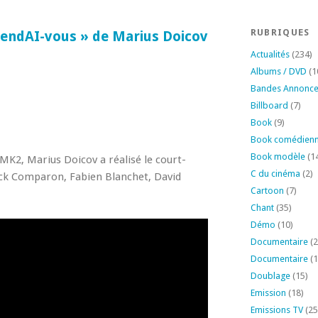
RUBRIQUES
endAI-vous » de Marius Doicov
Actualités
(234)
Albums / DVD
(1
Bandes Annonc
Billboard
(7)
Book
(9)
Book comédien
Book modèle
(1
h MK2, Marius Doicov a réalisé le court-
C du cinéma
(2)
ck Comparon, Fabien Blanchet, David
Cartoon
(7)
Chant
(35)
Démo
(10)
Documentaire
(2
Documentaire
(1
Doublage
(15)
Emission
(18)
Emissions TV
(25