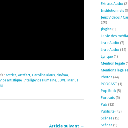
Extraits Audio
(2
Institutionnels
(9
Jeux Vidéos / Ca
(20)
Jingles
(9)
La vie des média
Livre Audio
(7)
Livre Audio
(14)
Lyrique
(1)
Mention légale
(
Mentions légale
és :
Actrice
,
Artefact
,
Caroline Klaus
,
cinéma
,
Photos
(44)
ence artistique
,
Intelligence Humaine
,
LOVE
,
Marius
PODCAST
(1)
ns
Pop Rock
(5)
Portraits
(5)
Pub
(12)
Publicité
(43)
Scènes
(15)
Scènes
(9)
Article suivant →