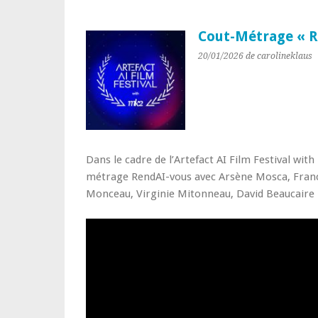
Cout-Métrage « R
20/01/2026
de carolineklaus
Dans le cadre de l’Artefact AI Film Festival wit
métrage RendAI-vous avec Arsène Mosca, Fran
Monceau, Virginie Mitonneau, David Beaucaire