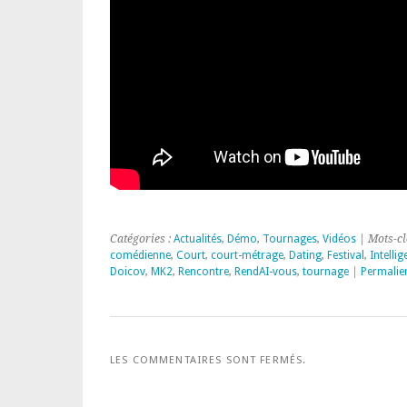
Catégories :
Actualités
,
Démo
,
Tournages
,
Vidéos
| Mots-cl
comédienne
,
Court
,
court-métrage
,
Dating
,
Festival
,
Intellig
Doicov
,
MK2
,
Rencontre
,
RendAI-vous
,
tournage
|
Permalie
LES COMMENTAIRES SONT FERMÉS.