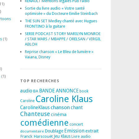
RENAULT Mentions légales Pub radio
11)
Sortie du livre audio « Votre santé
)
optimisée » du Docteure Emilie Steinbach
rtoons
THE SUN SET Medley chanté avec Hugues
FRONTINO à la guitare
SERIE PODCAST STORY MARILYN MONROE
s
(1)
/ STAR WARS / MBAPPE / ORELSAN / VIRGIL
ABLOH
Reprise chanson « Le Bleu de lumière »
Vaiana, Disney
1)
s
(1)
TOP RECHERCHES
audio
BANDE ANNONCE
BA
book
Caroline Klaus
Caroline
chanson
CarolineKlaus
chant
Chanteuse
cinéma
comédienne
concert
Emission
extrait
Doublage
documentaire
Franck Harscouët
Jeu
Klaus
Livre audio