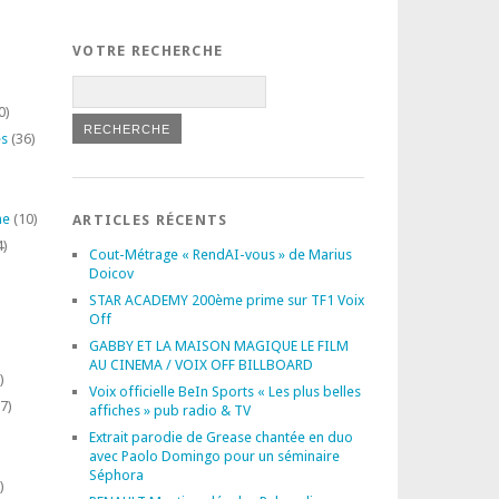
VOTRE RECHERCHE
0)
es
(36)
ne
(10)
ARTICLES RÉCENTS
4)
Cout-Métrage « RendAI-vous » de Marius
Doicov
STAR ACADEMY 200ème prime sur TF1 Voix
Off
GABBY ET LA MAISON MAGIQUE LE FILM
AU CINEMA / VOIX OFF BILLBOARD
)
Voix officielle BeIn Sports « Les plus belles
7)
affiches » pub radio & TV
Extrait parodie de Grease chantée en duo
avec Paolo Domingo pour un séminaire
Séphora
)