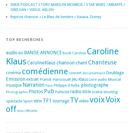
SERIE PODCAST STORY MARILYN MONROE / STAR WARS / MBAPPE /
ORELSAN / VIRGIL ABLOH
Reprise chanson « Le Bleu de lumière » Vaiana, Disney
TOP RECHERCHES
Caroline
audio
BANDE ANNONCE
BA
book
Caroline
Klaus
Chanteuse
chanson
CarolineKlaus
chant
comédienne
cinéma
Doublage
concert
documentaire
Emission
extrait
Franck Harscouët
Jeu
Klaus
Musical
Livre audio
Narration
photographe
musique
Philippe d'Avilla.
Paris
Pub
radio
Photos
Rôle
scene
Photographie
Publicité
shooting
voix
Voix
TV
TF1
spectacle
série
tournage
video
Sport
off
Voix Officielle