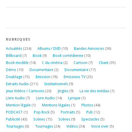
RUBRIQUES
Actualités
(234)
Albums / DVD
(10)
Bandes Annonces
(36)
Billboard
(7)
Book
(9)
Book comédienne
(10)
Book modèle
(14)
C du cinéma
(2)
Cartoon
(7)
Chant
(35)
Démo
(10)
Documentaire
(2)
Documentaire
(17)
Doublage
(15)
Emission
(18)
Emissions TV
(25)
Extraits Audio
(211)
Institutionnels
(9)
Jeux Vidéos / Cartoons
(20)
Jingles
(9)
La vie des médias
(1)
Livre Audio
(7)
Livre Audio
(14)
Lyrique
(1)
Mention légale
(1)
Mentions légales
(1)
Photos
(44)
PODCAST
(1)
Pop Rock
(5)
Portraits
(5)
Pub
(12)
Publicité
(43)
Scènes
(15)
Scènes
(9)
Spectacles
(5)
Tournages
(6)
Tournages
(24)
Vidéos
(34)
Voice over
(5)