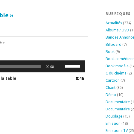
RUBRIQUES
ble »
Actualités
(234)
Albums / DVD
(1
Bandes Annonc
e »
Billboard
(7)
Book
(9)
E
Book comédien
Utilisez
Book modèle
(1
00:00
les
C du cinéma
(2)
flèches
la table
0:46
Cartoon
(7)
haut/bas
Chant
(35)
pour
augmenter
Démo
(10)
ou
Documentaire
(1
diminuer
Documentaire
(2
le
Doublage
(15)
volume.
Emission
(18)
Emissions TV
(25