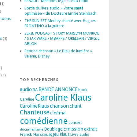
RENAULT Mentions légales Pub radio
11)
Sortie du livre audio « Votre santé
)
optimisée » du Docteure Emilie Steinbach
rtoons
THE SUN SET Medley chanté avec Hugues
FRONTINO à la guitare
SERIE PODCAST STORY MARILYN MONROE
s
(1)
/ STAR WARS / MBAPPE / ORELSAN / VIRGIL
ABLOH
Reprise chanson « Le Bleu de lumière »
Vaiana, Disney
1)
s
(1)
TOP RECHERCHES
audio
BANDE ANNONCE
BA
book
Caroline Klaus
Caroline
chanson
CarolineKlaus
chant
Chanteuse
cinéma
comédienne
concert
Emission
extrait
Doublage
documentaire
Franck Harscouët
Jeu
Klaus
Livre audio