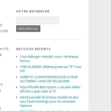
VOTRE RECHERCHE
0)
es
(36)
ne
(10)
ARTICLES RÉCENTS
4)
Cout-Métrage « RendAI-vous » de Marius
Doicov
STAR ACADEMY 200ème prime sur TF1 Voix
Off
GABBY ET LA MAISON MAGIQUE LE FILM
AU CINEMA / VOIX OFF BILLBOARD
7)
Voix officielle BeIn Sports « Les plus belles
)
affiches » pub radio & TV
Extrait parodie de Grease chantée en duo
avec Paolo Domingo pour un séminaire
Séphora
)