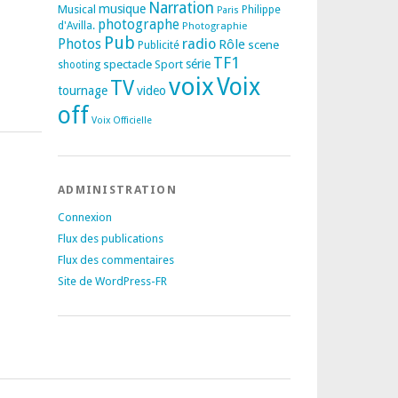
Narration
musique
Musical
Philippe
Paris
photographe
d'Avilla.
Photographie
Pub
radio
Photos
Rôle
scene
Publicité
TF1
spectacle
série
Sport
shooting
voix
Voix
TV
tournage
video
off
Voix Officielle
ADMINISTRATION
Connexion
Flux des publications
Flux des commentaires
Site de WordPress-FR