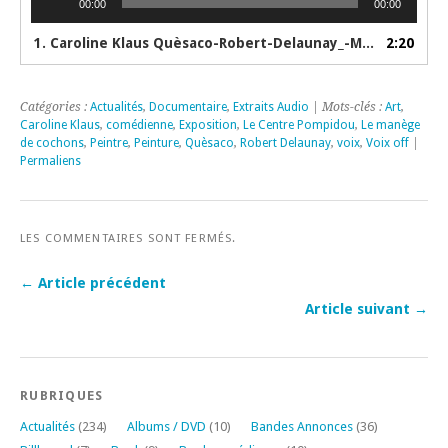
00:00
00:00
audio
1. Caroline Klaus Quèsaco-Robert-Delaunay_-Manège-de-cochons TV5 & Pompidou
2:20
Catégories :
Actualités
,
Documentaire
,
Extraits Audio
| Mots-clés :
Art
,
Caroline Klaus
,
comédienne
,
Exposition
,
Le Centre Pompidou
,
Le manège
de cochons
,
Peintre
,
Peinture
,
Quèsaco
,
Robert Delaunay
,
voix
,
Voix off
|
Permaliens
LES COMMENTAIRES SONT FERMÉS.
← Article précédent
Article suivant →
RUBRIQUES
Actualités
(234)
Albums / DVD
(10)
Bandes Annonces
(36)