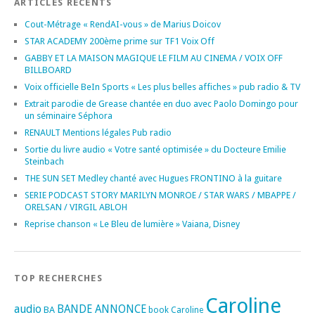
ARTICLES RÉCENTS
Cout-Métrage « RendAI-vous » de Marius Doicov
STAR ACADEMY 200ème prime sur TF1 Voix Off
GABBY ET LA MAISON MAGIQUE LE FILM AU CINEMA / VOIX OFF
BILLBOARD
Voix officielle BeIn Sports « Les plus belles affiches » pub radio & TV
Extrait parodie de Grease chantée en duo avec Paolo Domingo pour
un séminaire Séphora
RENAULT Mentions légales Pub radio
Sortie du livre audio « Votre santé optimisée » du Docteure Emilie
Steinbach
THE SUN SET Medley chanté avec Hugues FRONTINO à la guitare
SERIE PODCAST STORY MARILYN MONROE / STAR WARS / MBAPPE /
ORELSAN / VIRGIL ABLOH
Reprise chanson « Le Bleu de lumière » Vaiana, Disney
TOP RECHERCHES
Caroline
audio
BANDE ANNONCE
BA
book
Caroline