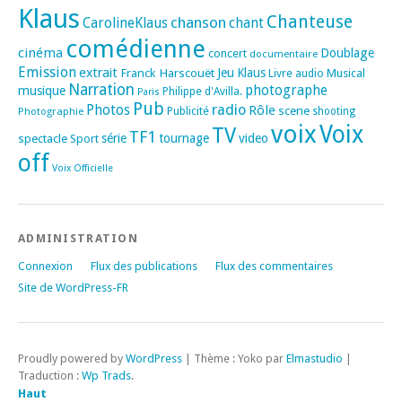
Klaus
Chanteuse
chanson
CarolineKlaus
chant
comédienne
cinéma
Doublage
concert
documentaire
Emission
extrait
Franck Harscouët
Jeu
Klaus
Musical
Livre audio
Narration
photographe
musique
Philippe d'Avilla.
Paris
Pub
radio
Photos
Rôle
scene
Photographie
Publicité
shooting
voix
Voix
TV
TF1
spectacle
série
tournage
video
Sport
off
Voix Officielle
ADMINISTRATION
Connexion
Flux des publications
Flux des commentaires
Site de WordPress-FR
Proudly powered by
WordPress
|
Thème : Yoko par
Elmastudio
|
Traduction :
Wp Trads
.
Haut