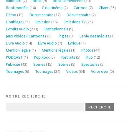
Billboard
(7)
Book
(9)
Book comédienne
(10)
Book modèle
(14)
C du cinéma
(2)
Cartoon
(7)
Chant
(35)
Démo
(10)
Documentaire
(17)
Documentaire
(2)
Doublage
(15)
Emission
(18)
Emissions TV
(25)
Extraits Audio
(211)
Institutionnels
(9)
Jeux Vidéos / Cartoons
(20)
Jingles
(9)
La vie des médias
(1)
Livre Audio
(14)
Livre Audio
(7)
Lyrique
(1)
Mention légale
(1)
Mentions légales
(1)
Photos
(44)
PODCAST
(1)
Pop Rock
(5)
Portraits
(5)
Pub
(12)
Publicité
(43)
Scènes
(15)
Scènes
(9)
Spectacles
(5)
Tournages
(6)
Tournages
(24)
Vidéos
(34)
Voice over
(5)
VOTRE RECHERCHE