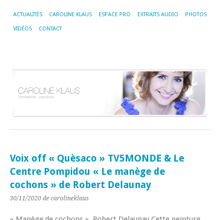
ACTUALITÉS
CAROLINE KLAUS
ESPACE PRO
EXTRAITS AUDIO
PHOTOS
VIDÉOS
CONTACT
Voix off « Quèsaco » TV5MONDE & Le
Centre Pompidou « Le manège de
cochons » de Robert Delaunay
30/11/2020
de carolineklaus
« Manège de cochons », Robert Delaunay Cette peinture