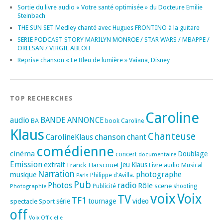
Sortie du livre audio « Votre santé optimisée » du Docteure Emilie
Steinbach
THE SUN SET Medley chanté avec Hugues FRONTINO à la guitare
SERIE PODCAST STORY MARILYN MONROE / STAR WARS / MBAPPE /
ORELSAN / VIRGIL ABLOH
Reprise chanson « Le Bleu de lumière » Vaiana, Disney
TOP RECHERCHES
Caroline
audio
BANDE ANNONCE
BA
book
Caroline
Klaus
Chanteuse
chanson
CarolineKlaus
chant
comédienne
cinéma
Doublage
concert
documentaire
Emission
extrait
Franck Harscouët
Jeu
Klaus
Musical
Livre audio
Narration
photographe
musique
Philippe d'Avilla.
Paris
Pub
radio
Photos
Rôle
scene
Photographie
Publicité
shooting
voix
Voix
TV
TF1
spectacle
série
tournage
video
Sport
off
Voix Officielle