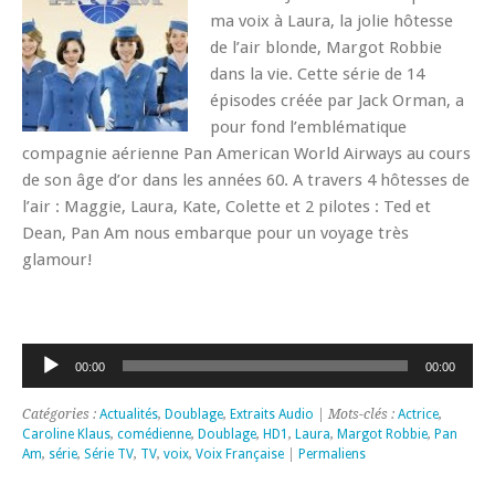
ma voix à Laura, la jolie hôtesse
de l’air blonde, Margot Robbie
dans la vie. Cette série de 14
épisodes créée par Jack Orman, a
pour fond l’emblématique
compagnie aérienne Pan American World Airways au cours
de son âge d’or dans les années 60. A travers 4 hôtesses de
l’air : Maggie, Laura, Kate, Colette et 2 pilotes : Ted et
Dean, Pan Am nous embarque pour un voyage très
glamour!
Lecteur
00:00
00:00
audio
Catégories :
Actualités
,
Doublage
,
Extraits Audio
| Mots-clés :
Actrice
,
Caroline Klaus
,
comédienne
,
Doublage
,
HD1
,
Laura
,
Margot Robbie
,
Pan
Am
,
série
,
Série TV
,
TV
,
voix
,
Voix Française
|
Permaliens