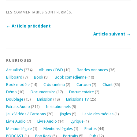
LES COMMENTAIRES SONT FERMÉS.
← Article précédent
Article suivant →
RUBRIQUES
Actualités
(234)
Albums / DVD
(10)
Bandes Annonces
(36)
Billboard
(7)
Book
(9)
Book comédienne
(10)
Book modèle
(14)
C du cinéma
(2)
Cartoon
(7)
Chant
(35)
Démo
(10)
Documentaire
(17)
Documentaire
(2)
Doublage
(15)
Emission
(18)
Emissions TV
(25)
Extraits Audio
(211)
Institutionnels
(9)
Jeux Vidéos / Cartoons
(20)
Jingles
(9)
La vie des médias
(1)
Livre Audio
(7)
Livre Audio
(14)
Lyrique
(1)
Mention légale
(1)
Mentions légales
(1)
Photos
(44)
PODCAST
(1)
Pop Rock
(5)
Portraits
(5)
Pub
(12)