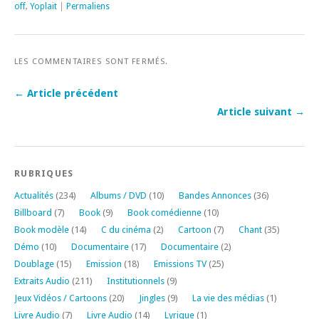
off
,
Yoplait
|
Permaliens
LES COMMENTAIRES SONT FERMÉS.
← Article précédent
Article suivant →
RUBRIQUES
Actualités
(234)
Albums / DVD
(10)
Bandes Annonces
(36)
Billboard
(7)
Book
(9)
Book comédienne
(10)
Book modèle
(14)
C du cinéma
(2)
Cartoon
(7)
Chant
(35)
Démo
(10)
Documentaire
(17)
Documentaire
(2)
Doublage
(15)
Emission
(18)
Emissions TV
(25)
Extraits Audio
(211)
Institutionnels
(9)
Jeux Vidéos / Cartoons
(20)
Jingles
(9)
La vie des médias
(1)
Livre Audio
(7)
Livre Audio
(14)
Lyrique
(1)