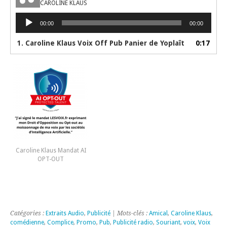
CAROLINE KLAUS
Lecteur
00:00
00:00
audio
1. Caroline Klaus Voix Off Pub Panier de Yoplaît
0:17
Caroline Klaus Mandat AI
OPT-OUT
Catégories :
Extraits Audio
,
Publicité
| Mots-clés :
Amical
,
Caroline Klaus
,
comédienne
,
Complice
,
Promo
,
Pub
,
Publicité radio
,
Souriant
,
voix
,
Voix