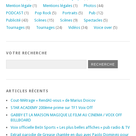
Mention légale
(1)
Mentions légales
(1)
Photos
(44)
PODCAST
(1)
Pop Rock
(5)
Portraits
(5)
Pub
(12)
Publicité
(43)
Scènes
(15)
Scènes
(9)
Spectacles
(5)
Tournages
(6)
Tournages
(24)
Vidéos
(34)
Voice over
(5)
VOTRE RECHERCHE
ARTICLES RÉCENTS
Cout-Métrage « RendAI-vous » de Marius Doicov
STAR ACADEMY 200ème prime sur TF1 Voix Off
GABBY ET LA MAISON MAGIQUE LE FILM AU CINEMA / VOIX OFF
BILLBOARD
Voix officielle BeIn Sports « Les plus belles affiches » pub radio & TV
Extrait parodie de Grease chantée en duo avec Paolo Domingo pour