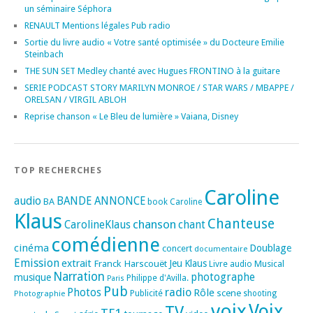
un séminaire Séphora
RENAULT Mentions légales Pub radio
Sortie du livre audio « Votre santé optimisée » du Docteure Emilie
Steinbach
THE SUN SET Medley chanté avec Hugues FRONTINO à la guitare
SERIE PODCAST STORY MARILYN MONROE / STAR WARS / MBAPPE /
ORELSAN / VIRGIL ABLOH
Reprise chanson « Le Bleu de lumière » Vaiana, Disney
TOP RECHERCHES
Caroline
audio
BANDE ANNONCE
BA
book
Caroline
Klaus
Chanteuse
chanson
CarolineKlaus
chant
comédienne
cinéma
Doublage
concert
documentaire
Emission
extrait
Franck Harscouët
Jeu
Klaus
Musical
Livre audio
Narration
photographe
musique
Philippe d'Avilla.
Paris
Pub
radio
Photos
Rôle
scene
Photographie
Publicité
shooting
voix
Voix
TV