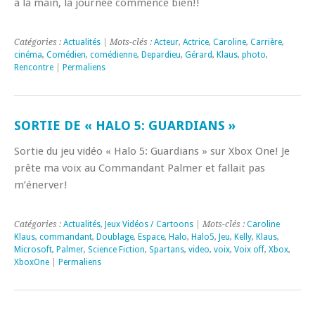
à la main, la journée commence bien!!
Catégories :
Actualités
| Mots-clés :
Acteur
,
Actrice
,
Caroline
,
Carrière
,
cinéma
,
Comédien
,
comédienne
,
Depardieu
,
Gérard
,
Klaus
,
photo
,
Rencontre
|
Permaliens
SORTIE DE « HALO 5: GUARDIANS »
Sortie du jeu vidéo « Halo 5: Guardians » sur Xbox One! Je
prête ma voix au Commandant Palmer et fallait pas
m’énerver!
Catégories :
Actualités
,
Jeux Vidéos / Cartoons
| Mots-clés :
Caroline
Klaus
,
commandant
,
Doublage
,
Espace
,
Halo
,
Halo5
,
Jeu
,
Kelly
,
Klaus
,
Microsoft
,
Palmer
,
Science Fiction
,
Spartans
,
video
,
voix
,
Voix off
,
Xbox
,
XboxOne
|
Permaliens