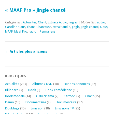
« MAAF Pro » Jingle chanté
Catégories :
Actualités
,
Chant
,
Extraits Audio
,
Jingles
| Mots-clés :
audio
,
Caroline Klaus
,
chant
,
Chanteuse
,
extrait audio
,
Jingle
,
Jingle chanté
,
Klaus
,
MAAF
,
Maaf Pro
,
radio
|
Permaliens
←
Articles plus anciens
RUBRIQUES
Actualités
(234)
Albums / DVD
(10)
Bandes Annonces
(36)
Billboard
(7)
Book
(9)
Book comédienne
(10)
Book modèle
(14)
C du cinéma
(2)
Cartoon
(7)
Chant
(35)
Démo
(10)
Documentaire
(2)
Documentaire
(17)
Doublage
(15)
Emission
(18)
Emissions TV
(25)