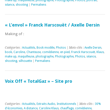
make up
,
maquilleuse
,
photographe
,
Photographie
,
Photos
,
portrait
,
séance
,
shooting
|
Permaliens
« L’envol » Franck Harscouët / Axelle Dersin
Making of :
Catégories :
Actualités
,
Book modèle
,
Photos
| Mots-clés :
Axelle Dersin
,
book
,
Caroline
,
Chanteuse
,
comédienne
,
en pied
,
Franck Harscouët
,
Klaus
,
make up
,
maquilleuse
,
photographe
,
Photographie
,
Photos
,
séance
,
shooting
,
silhouette
|
Permaliens
Voix Off « TotalGaz » – Site pro
Catégories :
Actualités
,
Extraits Audio
,
Institutionnels
| Mots-clés :
30%
d'économies
,
A distance
,
Caroline Klaus
,
chauffage
,
comédienne
,