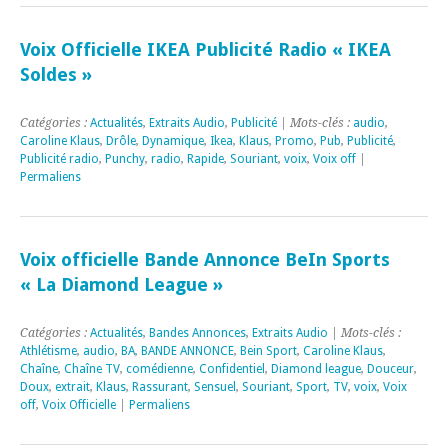
Voix Officielle IKEA Publicité Radio « IKEA
Soldes »
Catégories :
Actualités
,
Extraits Audio
,
Publicité
| Mots-clés :
audio
,
Caroline Klaus
,
Drôle
,
Dynamique
,
Ikea
,
Klaus
,
Promo
,
Pub
,
Publicité
,
Publicité radio
,
Punchy
,
radio
,
Rapide
,
Souriant
,
voix
,
Voix off
|
Permaliens
Voix officielle Bande Annonce BeIn Sports
« La Diamond League »
Catégories :
Actualités
,
Bandes Annonces
,
Extraits Audio
| Mots-clés :
Athlétisme
,
audio
,
BA
,
BANDE ANNONCE
,
Bein Sport
,
Caroline Klaus
,
Chaîne
,
Chaîne TV
,
comédienne
,
Confidentiel
,
Diamond league
,
Douceur
,
Doux
,
extrait
,
Klaus
,
Rassurant
,
Sensuel
,
Souriant
,
Sport
,
TV
,
voix
,
Voix
off
,
Voix Officielle
|
Permaliens