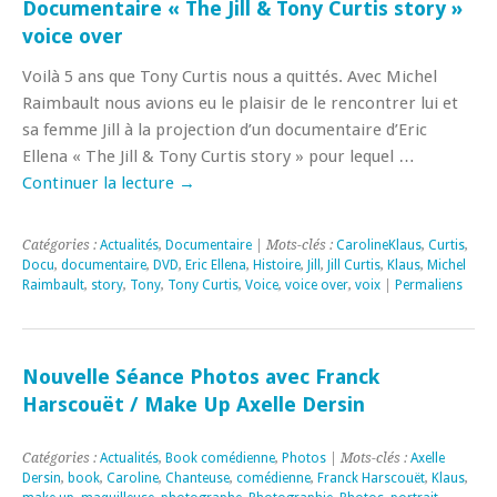
Documentaire « The Jill & Tony Curtis story »
voice over
Voilà 5 ans que Tony Curtis nous a quittés. Avec Michel
Raimbault nous avions eu le plaisir de le rencontrer lui et
sa femme Jill à la projection d’un documentaire d’Eric
Ellena « The Jill & Tony Curtis story » pour lequel …
Continuer la lecture
→
Catégories :
Actualités
,
Documentaire
| Mots-clés :
CarolineKlaus
,
Curtis
,
Docu
,
documentaire
,
DVD
,
Eric Ellena
,
Histoire
,
Jill
,
Jill Curtis
,
Klaus
,
Michel
Raimbault
,
story
,
Tony
,
Tony Curtis
,
Voice
,
voice over
,
voix
|
Permaliens
Nouvelle Séance Photos avec Franck
Harscouët / Make Up Axelle Dersin
Catégories :
Actualités
,
Book comédienne
,
Photos
| Mots-clés :
Axelle
Dersin
,
book
,
Caroline
,
Chanteuse
,
comédienne
,
Franck Harscouët
,
Klaus
,