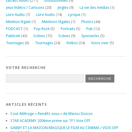
Extraits Audio
(211)
Institutionnels
(9)
Jeux Vidéos / Cartoons
(20)
Jingles
(9)
La vie des médias
(1)
Livre Audio
(7)
Livre Audio
(14)
Lyrique
(1)
Mention légale
(1)
Mentions légales
(1)
Photos
(44)
PODCAST
(1)
Pop Rock
(5)
Portraits
(5)
Pub
(12)
Publicité
(43)
Scènes
(15)
Scènes
(9)
Spectacles
(5)
Tournages
(6)
Tournages
(24)
Vidéos
(34)
Voice over
(5)
VOTRE RECHERCHE
ARTICLES RÉCENTS
Cout-Métrage « RendAI-vous » de Marius Doicov
STAR ACADEMY 200ème prime sur TF1 Voix Off
GABBY ET LA MAISON MAGIQUE LE FILM AU CINEMA / VOIX OFF