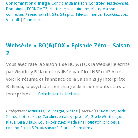
Consommation d'énergie
,
Contrôler sa maison
,
Contrôler ses dépenses
,
Domotique
,
ECONOMIES
,
électricité
,
institutionnel
,
Klaus
,
Maison
connectée
,
Réseau sans fil
,
Site
,
Site pro
,
Télécommande
,
TotalGaz
,
voix
,
Voix off
|
Permaliens
Websérie « BO(&)TOX » Episode Zéro – Saison
2
Vous avez raté la Saison 1 de BO(&)TOX la WebSérie écrite
par Geoffrey Bidaut et réalisée par Ricci NSProd? Alors
voici le résumé et l’annonce de la Saison 2! J’y interprète
Bellinda, la psychiatre en charge de 5 ex-enfants stars…
interprétés …
Continuer la lecture
→
Catégories :
Actualités
,
Tournages
,
Vidéos
| Mots-clés :
Bo&Tox
,
Boris
Ibanez
,
botoxlaserie
,
Caroline
,
enfants
,
episode0
,
Gisèle Worthington
,
Klaus
,
Leïla Déaux
,
Louis Rodriguez
,
Madeleine Pougatch
,
prologue
,
résumé
,
Ricci NS Prod
,
saison2
,
Stars
|
Permaliens