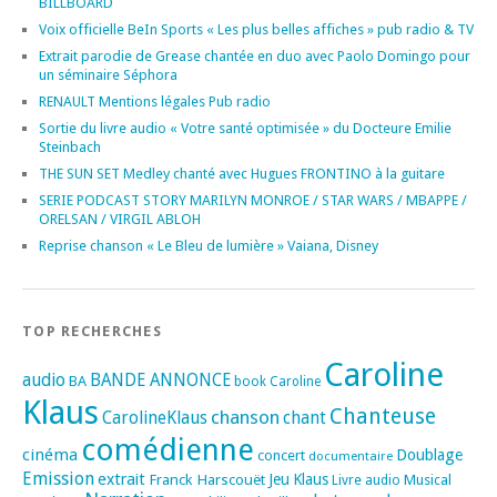
BILLBOARD
Voix officielle BeIn Sports « Les plus belles affiches » pub radio & TV
Extrait parodie de Grease chantée en duo avec Paolo Domingo pour
un séminaire Séphora
RENAULT Mentions légales Pub radio
Sortie du livre audio « Votre santé optimisée » du Docteure Emilie
Steinbach
THE SUN SET Medley chanté avec Hugues FRONTINO à la guitare
SERIE PODCAST STORY MARILYN MONROE / STAR WARS / MBAPPE /
ORELSAN / VIRGIL ABLOH
Reprise chanson « Le Bleu de lumière » Vaiana, Disney
TOP RECHERCHES
Caroline
audio
BANDE ANNONCE
BA
book
Caroline
Klaus
Chanteuse
chanson
CarolineKlaus
chant
comédienne
cinéma
Doublage
concert
documentaire
Emission
extrait
Franck Harscouët
Jeu
Klaus
Musical
Livre audio