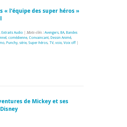
 « l’équipe des super héros »
l
,
Extraits Audio
| Mots-clés :
Avengers
,
BA
,
Bandes
nnel
,
comédienne
,
Convaincant
,
Dessin Animé
,
omo
,
Punchy
,
série
,
Super-héros
,
TV
,
voix
,
Voix off
|
ventures de Mickey et ses
 Disney