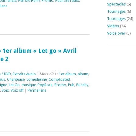
ournaliste
,
Petrole Hahn
,
Promo
,
Publicité radio
,
Spectacles
(5)
iens
Tournages
(6)
Tournages
(24)
Vidéos
(34)
Voice over
(5)
 1er album « Let go » Avril
e 2
 / DVD
,
Extraits Audio
| Mots-clés :
1er album
,
album
,
aus
,
Chanteuse
,
comédienne
,
Complicated
,
vigne
,
Let Go
,
musique
,
PopRock
,
Promo
,
Pub
,
Punchy
,
,
voix
,
Voix off
|
Permaliens