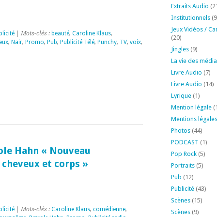
Extraits Audio
(2
Institutionnels
(9
Jeux Vidéos / Ca
licité
| Mots-clés :
beauté
,
Caroline Klaus
,
(20)
eux
,
Nair
,
Promo
,
Pub
,
Publicité Télé
,
Punchy
,
TV
,
voix
,
Jingles
(9)
La vie des média
Livre Audio
(7)
Livre Audio
(14)
Lyrique
(1)
Mention légale
(
Mentions légale
Photos
(44)
PODCAST
(1)
role Hahn « Nouveau
Pop Rock
(5)
 cheveux et corps »
Portraits
(5)
Pub
(12)
Publicité
(43)
Scènes
(15)
licité
| Mots-clés :
Caroline Klaus
,
comédienne
,
Scènes
(9)