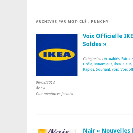
ARCHIVES PAR MOT-CLÉ :
PUNCHY
Voix Officielle IK
Soldes »
Catégories :
Actualités
,
Extrait
Drôle
,
Dynamique
,
Ikea
,
Klaus
Rapide
,
Souriant
,
voix
,
Voix of
06/08/2014
de CK
sur
Commentaires fermés
Voix
Officielle
IKEA
Publicité
Radio
« IKEA
Nair « Nouvelles 
Soldes »