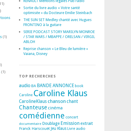
RENAULT Mentions légales Pub radio
11)
Sortie du livre audio « Votre santé
)
optimisée » du Docteure Emilie Steinbach
rtoons
THE SUN SET Medley chanté avec Hugues
FRONTINO à la guitare
SERIE PODCAST STORY MARILYN MONROE
s
(1)
/ STAR WARS / MBAPPE / ORELSAN / VIRGIL
ABLOH
Reprise chanson « Le Bleu de lumière »
Vaiana, Disney
1)
s
(1)
TOP RECHERCHES
audio
BANDE ANNONCE
BA
book
Caroline Klaus
Caroline
chanson
CarolineKlaus
chant
Chanteuse
cinéma
comédienne
concert
Emission
extrait
Doublage
documentaire
Franck Harscouët
Jeu
Klaus
Livre audio