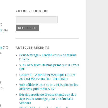
VOTRE RECHERCHE
0)
es
(36)
ne
(10)
ARTICLES RÉCENTS
4)
Cout-Métrage « RendAI-vous » de Marius
Doicov
STAR ACADEMY 200ème prime sur TF1 Voix
Off
GABBY ET LA MAISON MAGIQUE LE FILM
AU CINEMA / VOIX OFF BILLBOARD
)
Voix officielle BeIn Sports « Les plus belles
7)
affiches » pub radio & TV
Extrait parodie de Grease chantée en duo
avec Paolo Domingo pour un séminaire
Séphora
)