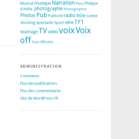
Narration
musique
Musical
Philippe
Paris
photographe
d'Avilla.
Photographie
Pub
radio
Photos
Rôle
scene
Publicité
TF1
spectacle
série
Sport
shooting
voix
Voix
TV
tournage
video
off
Voix Officielle
ADMINISTRATION
Connexion
Flux des publications
Flux des commentaires
Site de WordPress-FR