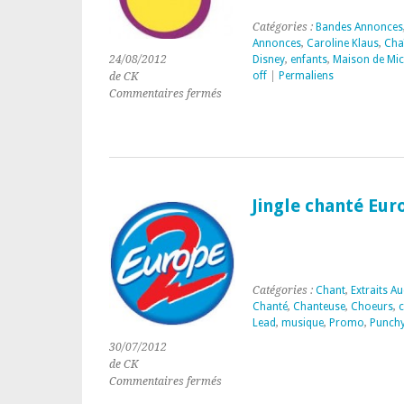
Catégories :
Bandes Annonces
Annonces
,
Caroline Klaus
,
Cha
24/08/2012
Disney
,
enfants
,
Maison de Mic
off
|
Permaliens
de CK
sur
Commentaires fermés
« Les
nouvelles
aventures
de
Mickey
et
Jingle chanté Eur
ses
amis »
Playhouse
Disney
Catégories :
Chant
,
Extraits A
Chanté
,
Chanteuse
,
Choeurs
,
Lead
,
musique
,
Promo
,
Punch
30/07/2012
de CK
sur
Commentaires fermés
Jingle