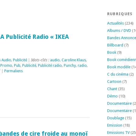
RUBRIQUES
Actualités
(234)
Albums / DVD
(1
EA Publicité Radio « IKEA
Bandes Annonc
Billboard
(7)
Book
(9)
Book comédien
s Audio
,
Publicité
| Mots-clés :
audio
,
Caroline Klaus
,
,
Promo
,
Pub
,
Publicité
,
Publicité radio
,
Punchy
,
radio
,
Book modèle
(1
f
|
Permaliens
C du cinéma
(2)
Cartoon
(7)
Chant
(35)
Démo
(10)
Documentaire
(2
Documentaire
(1
Doublage
(15)
Emission
(18)
bandes de cire froide au monoï
Emissions TV
(25