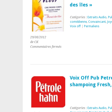
des îles »
Catégories :
Extraits Audio
,
Pub
comédienne
,
Convaincant
,
Joy
Voix off
|
Permaliens
29/08/2012
de CK
sur
Commentaires fermés
Nair
« Nouvelles
bandes
de
cire
froide
Voix Off Pub Pet
au
shampoing Fresh,
monoï
des
îles »
Catégories :
Extraits Audio
,
Pub