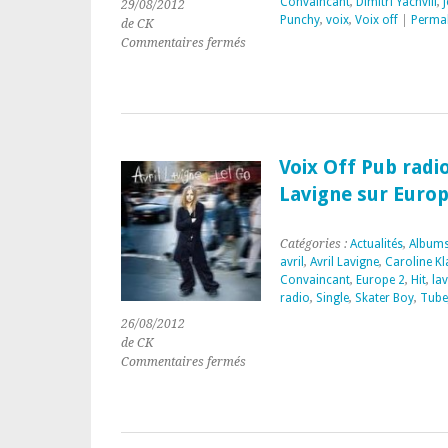
Convaincant
,
Dimitri Yachvili
,
J
29/08/2012
Punchy
,
voix
,
Voix off
|
Permal
de CK
sur
Commentaires fermés
Voix
Off
Pub
Petrole
Hahn
« Nouveau
Voix Off Pub radio
shampoing
Lavigne sur Europ
Fresh,
cheveux
et
Catégories :
Actualités
,
Albums
corps »
avril
,
Avril Lavigne
,
Caroline Kl
Convaincant
,
Europe 2
,
Hit
,
la
radio
,
Single
,
Skater Boy
,
Tube
26/08/2012
de CK
sur
Commentaires fermés
Voix
Off
Pub
radio