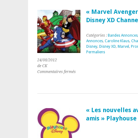
1er
album
« Marvel Avengers
« Let
Disney XD Channe
go »
Avril
Lavigne
Catégories :
Bandes Annonces
sur
Annonces
,
Caroline Klaus
,
Cha
Europe
Disney
,
Disney XD
,
Marvel
,
Pr
2
Permaliens
24/08/2012
de CK
sur
Commentaires fermés
« Marvel
Avengers
« l’équipe
des
super
héros »
« Les nouvelles a
Disney
amis » Playhouse
XD
Channel