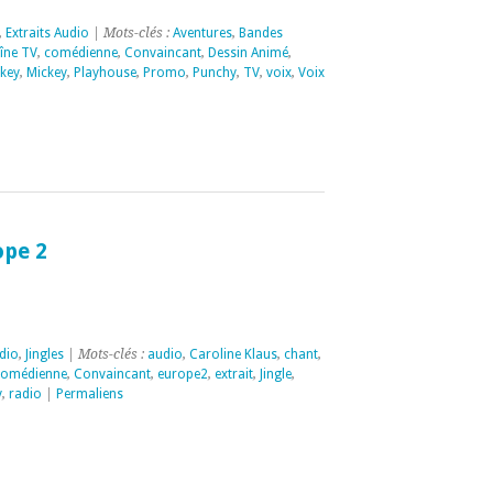
,
Extraits Audio
| Mots-clés :
Aventures
,
Bandes
îne TV
,
comédienne
,
Convaincant
,
Dessin Animé
,
key
,
Mickey
,
Playhouse
,
Promo
,
Punchy
,
TV
,
voix
,
Voix
ope 2
udio
,
Jingles
| Mots-clés :
audio
,
Caroline Klaus
,
chant
,
comédienne
,
Convaincant
,
europe2
,
extrait
,
Jingle
,
y
,
radio
|
Permaliens