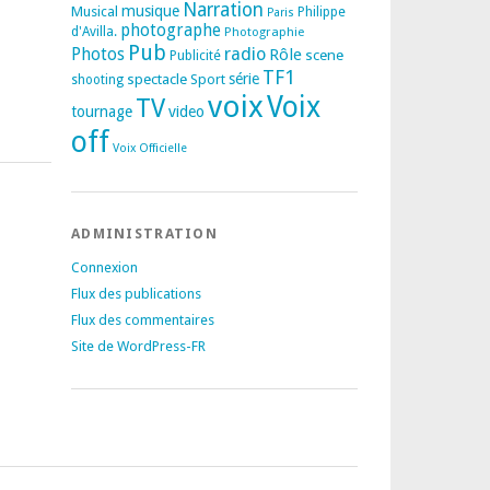
Narration
musique
Musical
Philippe
Paris
photographe
d'Avilla.
Photographie
Pub
radio
Photos
Rôle
scene
Publicité
TF1
spectacle
série
Sport
shooting
voix
Voix
TV
tournage
video
off
Voix Officielle
ADMINISTRATION
Connexion
Flux des publications
Flux des commentaires
Site de WordPress-FR