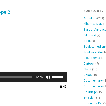
RUBRIQUES
ope 2
Actualités
(234)
Albums / DVD
(1
Bandes Annonc
Billboard
(7)
Book
(9)
Book comédien
Book modèle
(1
C du cinéma
(2)
Cartoon
(7)
Chant
(35)
Utilisez
Démo
(10)
00:00
les
Documentaire
(1
flèches
Documentaire
(2
0:40
haut/bas
Doublage
(15)
pour
Emission
(18)
augmenter
Emissions TV
(25
ou