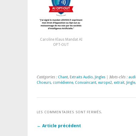
Caroline Klaus Mandat AI
OPT-OUT
Catégories :
Chant
,
Extraits Audio
,
Jingles
| Mots-clés :
aud
Choeurs
,
comédienne
,
Convaincant
,
europe2
,
extrait
,
Jingle
LES COMMENTAIRES SONT FERMÉS.
← Article précédent