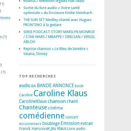
RENAULT Mentions légales Pub radio
11)
Sortie du livre audio « Votre santé
)
optimisée » du Docteure Emilie Steinbach
rtoons
THE SUN SET Medley chanté avec Hugues
FRONTINO à la guitare
SERIE PODCAST STORY MARILYN MONROE
s
(1)
/ STAR WARS / MBAPPE / ORELSAN / VIRGIL
ABLOH
Reprise chanson « Le Bleu de lumière »
Vaiana, Disney
1)
s
(1)
TOP RECHERCHES
audio
BANDE ANNONCE
BA
book
Caroline Klaus
Caroline
chanson
CarolineKlaus
chant
Chanteuse
cinéma
comédienne
concert
Emission
extrait
Doublage
documentaire
Franck Harscouët
Jeu
Klaus
Livre audio