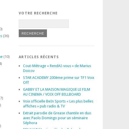
VOTRE RECHERCHE
0)
es
(36)
ne
(10)
ARTICLES RÉCENTS
4)
Cout-Métrage « RendAI-vous » de Marius
Doicov
STAR ACADEMY 200ème prime sur TF1 Voix
Off
GABBY ET LA MAISON MAGIQUE LE FILM
AU CINEMA / VOIX OFF BILLBOARD
7)
Voix officielle BeIn Sports « Les plus belles
)
affiches » pub radio & TV
Extrait parodie de Grease chantée en duo
avec Paolo Domingo pour un séminaire
Séphora
)