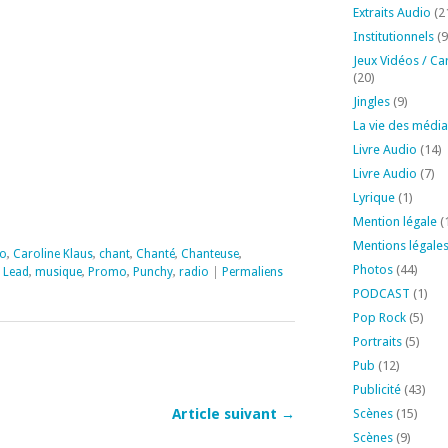
Extraits Audio
(2
diminuer
le
Institutionnels
(9
volume.
Jeux Vidéos / Ca
(20)
Jingles
(9)
La vie des média
Livre Audio
(14)
Livre Audio
(7)
Lyrique
(1)
Mention légale
(
Mentions légale
io
,
Caroline Klaus
,
chant
,
Chanté
,
Chanteuse
,
Photos
(44)
,
Lead
,
musique
,
Promo
,
Punchy
,
radio
|
Permaliens
PODCAST
(1)
Pop Rock
(5)
Portraits
(5)
Pub
(12)
Publicité
(43)
Article suivant →
Scènes
(15)
Scènes
(9)