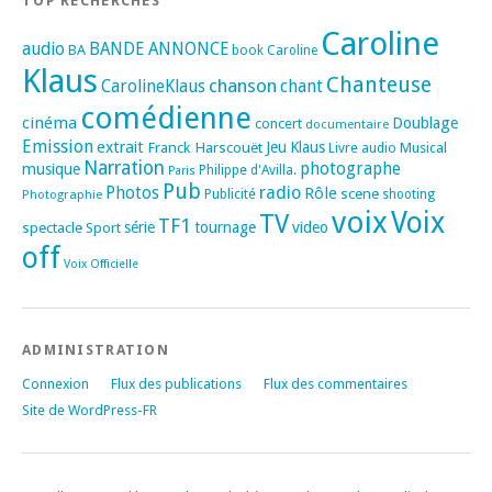
TOP RECHERCHES
Caroline
audio
BANDE ANNONCE
BA
book
Caroline
Klaus
Chanteuse
chanson
CarolineKlaus
chant
comédienne
cinéma
Doublage
concert
documentaire
Emission
extrait
Franck Harscouët
Jeu
Klaus
Musical
Livre audio
Narration
photographe
musique
Philippe d'Avilla.
Paris
Pub
radio
Photos
Rôle
scene
Photographie
Publicité
shooting
voix
Voix
TV
TF1
spectacle
série
tournage
video
Sport
off
Voix Officielle
ADMINISTRATION
Connexion
Flux des publications
Flux des commentaires
Site de WordPress-FR