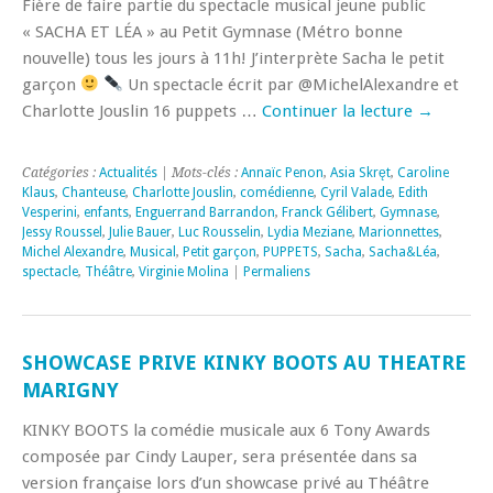
Fière de faire partie du spectacle musical jeune public
« SACHA ET LÉA » au Petit Gymnase (Métro bonne
nouvelle) tous les jours à 11h! J’interprète Sacha le petit
garçon
Un spectacle écrit par @MichelAlexandre et
Charlotte Jouslin 16 puppets …
Continuer la lecture
→
Catégories :
Actualités
| Mots-clés :
Annaïc Penon
,
Asia Skręt
,
Caroline
Klaus
,
Chanteuse
,
Charlotte Jouslin
,
comédienne
,
Cyril Valade
,
Edith
Vesperini
,
enfants
,
Enguerrand Barrandon
,
Franck Gélibert
,
Gymnase
,
Jessy Roussel
,
Julie Bauer
,
Luc Rousselin
,
Lydia Meziane
,
Marionnettes
,
Michel Alexandre
,
Musical
,
Petit garçon
,
PUPPETS
,
Sacha
,
Sacha&Léa
,
spectacle
,
Théâtre
,
Virginie Molina
|
Permaliens
SHOWCASE PRIVE KINKY BOOTS AU THEATRE
MARIGNY
KINKY BOOTS la comédie musicale aux 6 Tony Awards
composée par Cindy Lauper, sera présentée dans sa
version française lors d’un showcase privé au Théâtre