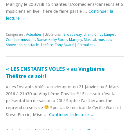
Marigny le 20 avril! 15 chanteurs/comédiens/danseurs et 6
musiciens en live, fière de faire partie …
Continuer la
lecture
→
Catégories :
Actualités
| Mots-clés :
Broadaway
,
chant
,
Cindy Lauper
,
Comédie musicale
,
Danse
,
Kinky Boots
,
Marigny
,
Musical
,
musique
,
Showcase
,
spectacle
,
Théâtre
,
Tony Award
|
Permaliens
« LES INSTANTS VOLES » au Vingtième
Théâtre ce soir!
« Les Instants Volés » reviennent du 21 Janvier au 6 Mars
2016 à 21h30 au Vingtième Théâtre!!! Et ce soir c’est la
présentation de saison à 20h! Sophie l’arthérapeuthe
reprend du service
Spectacle musical de Cyrille Garit et
Stève Perrin, Mise …
Continuer la lecture
→