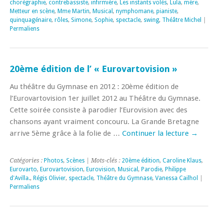
chorégraphie
,
contrebassiste
,
infirmière
,
Les instants volés
,
Lula
,
mère
,
Metteur en scène
,
Mme Martin
,
Musical
,
nymphomane
,
pianiste
,
quinquagénaire
,
rôles
,
Simone
,
Sophie
,
spectacle
,
swing
,
Théâtre Michel
|
Permaliens
20ème édition de l’ « Eurovartovision »
Au théâtre du Gymnase en 2012 : 20ème édition de
l’Eurovartovision 1er juillet 2012 au Théâtre du Gymnase.
Cette soirée consiste à parodier l’Eurovision avec des
chansons ayant vraiment concouru. La Grande Bretagne
arrive 5ème grâce à la folie de …
Continuer la lecture
→
Catégories :
Photos
,
Scènes
| Mots-clés :
20ème édition
,
Caroline Klaus
,
Eurovarto
,
Eurovartovision
,
Eurovision
,
Musical
,
Parodie
,
Philippe
d'Avilla.
,
Régis Olivier
,
spectacle
,
Théâtre du Gymnase
,
Vanessa Cailhol
|
Permaliens