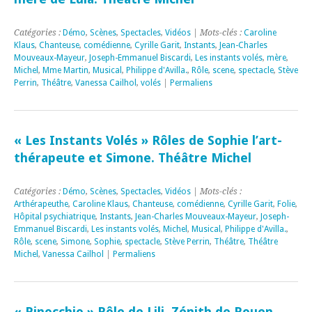
Catégories :
Démo
,
Scènes
,
Spectacles
,
Vidéos
| Mots-clés :
Caroline
Klaus
,
Chanteuse
,
comédienne
,
Cyrille Garit
,
Instants
,
Jean-Charles
Mouveaux-Mayeur
,
Joseph-Emmanuel Biscardi
,
Les instants volés
,
mère
,
Michel
,
Mme Martin
,
Musical
,
Philippe d'Avilla.
,
Rôle
,
scene
,
spectacle
,
Stève
Perrin
,
Théâtre
,
Vanessa Cailhol
,
volés
|
Permaliens
« Les Instants Volés » Rôles de Sophie l’art-
thérapeute et Simone. Théâtre Michel
Catégories :
Démo
,
Scènes
,
Spectacles
,
Vidéos
| Mots-clés :
Arthérapeuthe
,
Caroline Klaus
,
Chanteuse
,
comédienne
,
Cyrille Garit
,
Folie
,
Hôpital psychiatrique
,
Instants
,
Jean-Charles Mouveaux-Mayeur
,
Joseph-
Emmanuel Biscardi
,
Les instants volés
,
Michel
,
Musical
,
Philippe d'Avilla.
,
Rôle
,
scene
,
Simone
,
Sophie
,
spectacle
,
Stève Perrin
,
Théâtre
,
Théâtre
Michel
,
Vanessa Cailhol
|
Permaliens
« Pinocchio » Rôle de Lili, Zénith de Rouen,