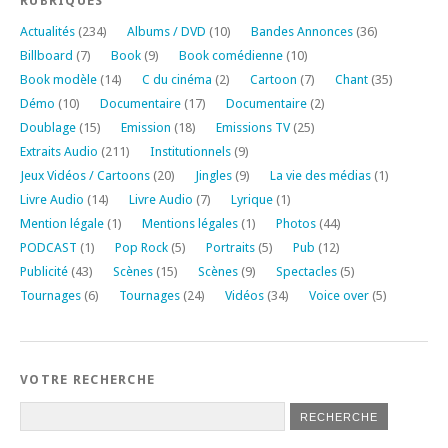
RUBRIQUES
Actualités
(234)
Albums / DVD
(10)
Bandes Annonces
(36)
Billboard
(7)
Book
(9)
Book comédienne
(10)
Book modèle
(14)
C du cinéma
(2)
Cartoon
(7)
Chant
(35)
Démo
(10)
Documentaire
(17)
Documentaire
(2)
Doublage
(15)
Emission
(18)
Emissions TV
(25)
Extraits Audio
(211)
Institutionnels
(9)
Jeux Vidéos / Cartoons
(20)
Jingles
(9)
La vie des médias
(1)
Livre Audio
(14)
Livre Audio
(7)
Lyrique
(1)
Mention légale
(1)
Mentions légales
(1)
Photos
(44)
PODCAST
(1)
Pop Rock
(5)
Portraits
(5)
Pub
(12)
Publicité
(43)
Scènes
(15)
Scènes
(9)
Spectacles
(5)
Tournages
(6)
Tournages
(24)
Vidéos
(34)
Voice over
(5)
VOTRE RECHERCHE