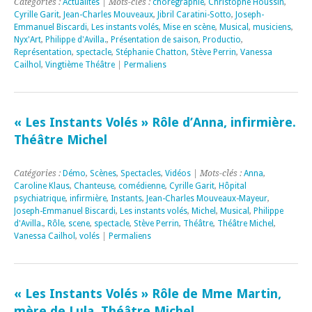
Catégories :
Actualités
| Mots-clés :
chorégraphie
,
Christophe Houssin
,
Cyrille Garit
,
Jean-Charles Mouveaux
,
Jibril Caratini-Sotto
,
Joseph-
Emmanuel Biscardi
,
Les instants volés
,
Mise en scène
,
Musical
,
musiciens
,
Nyx'Art
,
Philippe d'Avilla.
,
Présentation de saison
,
Productio
,
Représentation
,
spectacle
,
Stéphanie Chatton
,
Stève Perrin
,
Vanessa
Cailhol
,
Vingtième Théâtre
|
Permaliens
« Les Instants Volés » Rôle d’Anna, infirmière.
Théâtre Michel
Catégories :
Démo
,
Scènes
,
Spectacles
,
Vidéos
| Mots-clés :
Anna
,
Caroline Klaus
,
Chanteuse
,
comédienne
,
Cyrille Garit
,
Hôpital
psychiatrique
,
infirmière
,
Instants
,
Jean-Charles Mouveaux-Mayeur
,
Joseph-Emmanuel Biscardi
,
Les instants volés
,
Michel
,
Musical
,
Philippe
d'Avilla.
,
Rôle
,
scene
,
spectacle
,
Stève Perrin
,
Théâtre
,
Théâtre Michel
,
Vanessa Cailhol
,
volés
|
Permaliens
« Les Instants Volés » Rôle de Mme Martin,
mère de Lula. Théâtre Michel