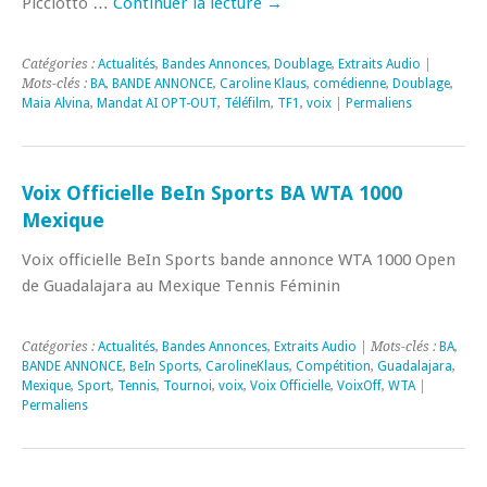
Picciotto …
Continuer la lecture
→
Catégories :
Actualités
,
Bandes Annonces
,
Doublage
,
Extraits Audio
|
Mots-clés :
BA
,
BANDE ANNONCE
,
Caroline Klaus
,
comédienne
,
Doublage
,
Maia Alvina
,
Mandat AI OPT-OUT
,
Téléfilm
,
TF1
,
voix
|
Permaliens
Voix Officielle BeIn Sports BA WTA 1000
Mexique
Voix officielle BeIn Sports bande annonce WTA 1000 Open
de Guadalajara au Mexique Tennis Féminin
Catégories :
Actualités
,
Bandes Annonces
,
Extraits Audio
| Mots-clés :
BA
,
BANDE ANNONCE
,
BeIn Sports
,
CarolineKlaus
,
Compétition
,
Guadalajara
,
Mexique
,
Sport
,
Tennis
,
Tournoi
,
voix
,
Voix Officielle
,
VoixOff
,
WTA
|
Permaliens