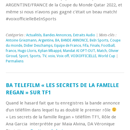
ARGENTINE/FRANCE de la Coupe du Monde Qatar 2022, et
même si nous n’avons pas gagné c’était un beau match!
#voixofficielleBeInSports
Catégories :
Actualités
,
Bandes Annonces
,
Extraits Audio
| Mots-clés :
Antoine Griezmann
,
Argentine
,
BA
,
BANDE ANNONCE
,
BeIn Sports
,
Coupe
du monde
,
Didier Deschamps
,
Equipe de France
,
Fifa
,
Finale
,
Football
,
france
,
Hugo Lloris
,
Kylian Mbappé
,
Mandat AI OPT-OUT
,
Match
,
Olivier
Giroud
,
Sport
,
Sports
,
TV
,
voix
,
Voix off
,
VOIXOFFICIELLE
,
World Cup
|
Permaliens
BA TELEFILM « LES SECRETS DE LA FAMILLE
REGAN » SUR TF1
Quand le hasard fait que tu enregistres la bande annonce
d’un téléfilm dans lequel tu as doublé le premier rôle
« Les secrets de la famille Regan » téléfilm TF1, Rôle de
Ana Garcia interprétée par Maia Alvina, DA Véronique