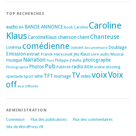
TOP RECHERCHES
Caroline
audio
BANDE ANNONCE
BA
book
Caroline
Klaus
Chanteuse
chanson
CarolineKlaus
chant
comédienne
cinéma
Doublage
concert
documentaire
Emission
extrait
Franck Harscouët
Jeu
Klaus
Musical
Livre audio
Narration
photographe
musique
Philippe d'Avilla.
Paris
Pub
radio
Photos
Rôle
scene
Photographie
Publicité
shooting
voix
Voix
TV
TF1
spectacle
série
tournage
video
Sport
off
Voix Officielle
ADMINISTRATION
Connexion
Flux des publications
Flux des commentaires
Site de WordPress-FR