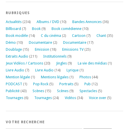
RUBRIQUES
Actualités
(234)
Albums / DVD
(10)
Bandes Annonces
(36)
Billboard
(7)
Book
(9)
Book comédienne
(10)
Book modèle
(14)
C du cinéma
(2)
Cartoon
(7)
Chant
(35)
Démo
(10)
Documentaire
(2)
Documentaire
(17)
Doublage
(15)
Emission
(18)
Emissions TV
(25)
Extraits Audio
(211)
Institutionnels
(9)
Jeux Vidéos / Cartoons
(20)
Jingles
(9)
La vie des médias
(1)
Livre Audio
(7)
Livre Audio
(14)
Lyrique
(1)
Mention légale
(1)
Mentions légales
(1)
Photos
(44)
PODCAST
(1)
Pop Rock
(5)
Portraits
(5)
Pub
(12)
Publicité
(43)
Scènes
(15)
Scènes
(9)
Spectacles
(5)
Tournages
(6)
Tournages
(24)
Vidéos
(34)
Voice over
(5)
VOTRE RECHERCHE