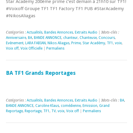
Star Academy 200ème prime c’est demain à 21h10 sur TF1!
#Voixoff Groupe TF1 TF1 Factory TF1 PUB #StarAcademy
#NikosAliagas
Catégories :
Actualités
,
Bandes Annonces
,
Extraits Audio
| Mots-clés :
Anniversaire
,
BA
,
BANDE ANNONCE
,
chanteur
,
Chanteuse
,
Concours
,
Evénement
,
LARA FABIAN
,
Nikos Aliagas
,
Prime
,
Star Académy
,
TF1
,
voix
,
Voix off
,
Voix Officielle
|
Permaliens
BA TF1 Grands Reportages
Catégories :
Actualités
,
Bandes Annonces
,
Extraits Audio
| Mots-clés :
BA
,
BANDE ANNONCE
,
Caroline Klaus
,
comédienne
,
Emission
,
Grand
Reportage
,
Reportage
,
TF1
,
TV
,
voix
,
Voix off
|
Permaliens