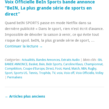
Voix Officielle BeIn Sports bande annonce
“BeIN, La plus grande série de sports en
direct”
Quand beIN SPORTS passe en mode Netflix dans sa
dernière publicité « Dans le sport, rien n’est écrit d’avance.
Impossible de dévoiler la saison à venir, ce qui évite tout
risque de spoil. beIN, la plus grande série de sport, …
Continuer la lecture
→
Catégories :
Actualités
,
Bandes Annonces
,
Extraits Audio
| Mots-clés :
BA
,
BANDE ANNONCE
,
Basket
,
Bein
,
BeIn Sports
,
Caroline Klaus
,
Championnat
,
Compétition
,
Coupe d'Europe
,
Direct
,
Foot
,
Hand
,
Match
,
NBA
,
Rugby
,
Sport
,
Sports US
,
Tennis
,
Trophée
,
TV
,
voix
,
Voix off
,
Voix Officielle
,
Volley
|
Permaliens
←
Articles plus anciens