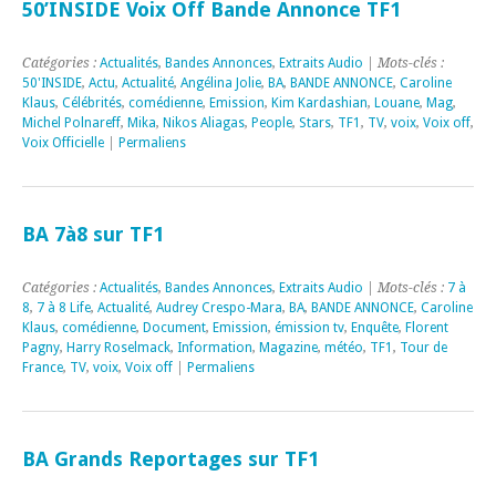
50’INSIDE Voix Off Bande Annonce TF1
Catégories :
Actualités
,
Bandes Annonces
,
Extraits Audio
| Mots-clés :
50'INSIDE
,
Actu
,
Actualité
,
Angélina Jolie
,
BA
,
BANDE ANNONCE
,
Caroline
Klaus
,
Célébrités
,
comédienne
,
Emission
,
Kim Kardashian
,
Louane
,
Mag
,
Michel Polnareff
,
Mika
,
Nikos Aliagas
,
People
,
Stars
,
TF1
,
TV
,
voix
,
Voix off
,
Voix Officielle
|
Permaliens
BA 7à8 sur TF1
Catégories :
Actualités
,
Bandes Annonces
,
Extraits Audio
| Mots-clés :
7 à
8
,
7 à 8 Life
,
Actualité
,
Audrey Crespo-Mara
,
BA
,
BANDE ANNONCE
,
Caroline
Klaus
,
comédienne
,
Document
,
Emission
,
émission tv
,
Enquête
,
Florent
Pagny
,
Harry Roselmack
,
Information
,
Magazine
,
météo
,
TF1
,
Tour de
France
,
TV
,
voix
,
Voix off
|
Permaliens
BA Grands Reportages sur TF1