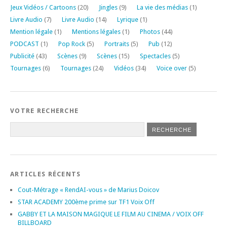
Jeux Vidéos / Cartoons
(20)
Jingles
(9)
La vie des médias
(1)
Livre Audio
(7)
Livre Audio
(14)
Lyrique
(1)
Mention légale
(1)
Mentions légales
(1)
Photos
(44)
PODCAST
(1)
Pop Rock
(5)
Portraits
(5)
Pub
(12)
Publicité
(43)
Scènes
(9)
Scènes
(15)
Spectacles
(5)
Tournages
(6)
Tournages
(24)
Vidéos
(34)
Voice over
(5)
VOTRE RECHERCHE
ARTICLES RÉCENTS
Cout-Métrage « RendAI-vous » de Marius Doicov
STAR ACADEMY 200ème prime sur TF1 Voix Off
GABBY ET LA MAISON MAGIQUE LE FILM AU CINEMA / VOIX OFF
BILLBOARD