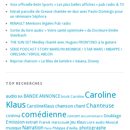
Voix officielle BeIn Sports « Les plus belles affiches » pub radio & TV
Extrait parodie de Grease chantée en duo avec Paolo Domingo pour
un séminaire Séphora
RENAULT Mentions légales Pub radio
Sortie du livre audio « Votre santé optimisée » du Docteure Emilie
Steinbach
THE SUN SET Medley chanté avec Hugues FRONTINO à la guitare
SERIE PODCAST STORY MARILYN MONROE / STAR WARS / MBAPPE /
ORELSAN / VIRGIL ABLOH
Reprise chanson « Le Bleu de lumière » Vaiana, Disney
TOP RECHERCHES
Caroline
audio
BANDE ANNONCE
BA
book
Caroline
Klaus
Chanteuse
chanson
CarolineKlaus
chant
comédienne
cinéma
Doublage
concert
documentaire
Emission
extrait
Franck Harscouët
Jeu
Klaus
Musical
Livre audio
Narration
photographe
musique
Philippe d'Avilla.
Paris