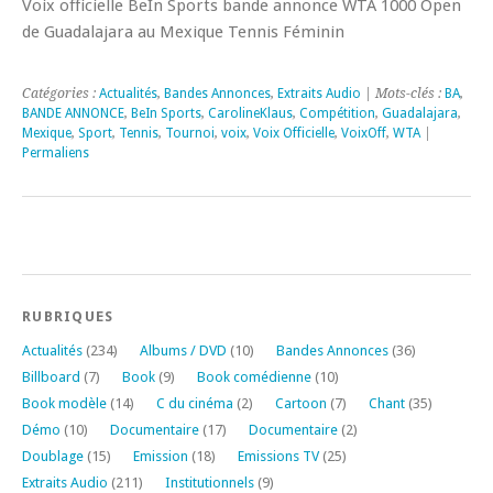
Voix officielle BeIn Sports bande annonce WTA 1000 Open
de Guadalajara au Mexique Tennis Féminin
Catégories :
Actualités
,
Bandes Annonces
,
Extraits Audio
| Mots-clés :
BA
,
BANDE ANNONCE
,
BeIn Sports
,
CarolineKlaus
,
Compétition
,
Guadalajara
,
Mexique
,
Sport
,
Tennis
,
Tournoi
,
voix
,
Voix Officielle
,
VoixOff
,
WTA
|
Permaliens
RUBRIQUES
Actualités
(234)
Albums / DVD
(10)
Bandes Annonces
(36)
Billboard
(7)
Book
(9)
Book comédienne
(10)
Book modèle
(14)
C du cinéma
(2)
Cartoon
(7)
Chant
(35)
Démo
(10)
Documentaire
(17)
Documentaire
(2)
Doublage
(15)
Emission
(18)
Emissions TV
(25)
Extraits Audio
(211)
Institutionnels
(9)