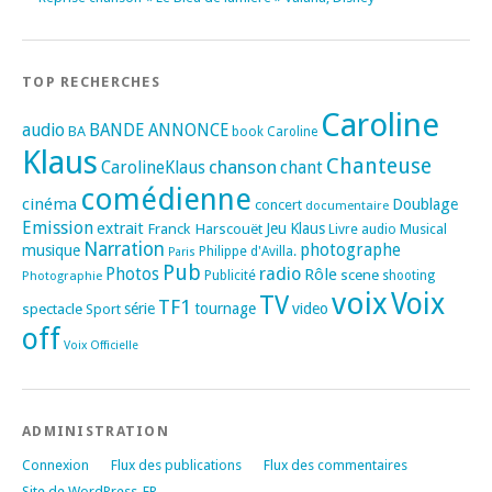
TOP RECHERCHES
Caroline
audio
BANDE ANNONCE
BA
book
Caroline
Klaus
Chanteuse
chanson
CarolineKlaus
chant
comédienne
cinéma
Doublage
concert
documentaire
Emission
extrait
Franck Harscouët
Jeu
Klaus
Musical
Livre audio
Narration
photographe
musique
Philippe d'Avilla.
Paris
Pub
radio
Photos
Rôle
scene
Photographie
Publicité
shooting
voix
Voix
TV
TF1
spectacle
série
tournage
video
Sport
off
Voix Officielle
ADMINISTRATION
Connexion
Flux des publications
Flux des commentaires
Site de WordPress-FR