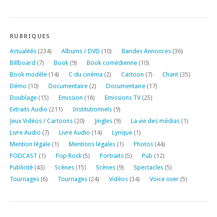
RUBRIQUES
Actualités
(234)
Albums / DVD
(10)
Bandes Annonces
(36)
Billboard
(7)
Book
(9)
Book comédienne
(10)
Book modèle
(14)
C du cinéma
(2)
Cartoon
(7)
Chant
(35)
Démo
(10)
Documentaire
(2)
Documentaire
(17)
Doublage
(15)
Emission
(18)
Emissions TV
(25)
Extraits Audio
(211)
Institutionnels
(9)
Jeux Vidéos / Cartoons
(20)
Jingles
(9)
La vie des médias
(1)
Livre Audio
(7)
Livre Audio
(14)
Lyrique
(1)
Mention légale
(1)
Mentions légales
(1)
Photos
(44)
PODCAST
(1)
Pop Rock
(5)
Portraits
(5)
Pub
(12)
Publicité
(43)
Scènes
(15)
Scènes
(9)
Spectacles
(5)
Tournages
(6)
Tournages
(24)
Vidéos
(34)
Voice over
(5)