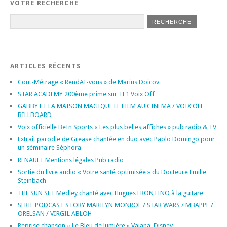
VOTRE RECHERCHE
ARTICLES RÉCENTS
Cout-Métrage « RendAI-vous » de Marius Doicov
STAR ACADEMY 200ème prime sur TF1 Voix Off
GABBY ET LA MAISON MAGIQUE LE FILM AU CINEMA / VOIX OFF
BILLBOARD
Voix officielle BeIn Sports « Les plus belles affiches » pub radio & TV
Extrait parodie de Grease chantée en duo avec Paolo Domingo pour
un séminaire Séphora
RENAULT Mentions légales Pub radio
Sortie du livre audio « Votre santé optimisée » du Docteure Emilie
Steinbach
THE SUN SET Medley chanté avec Hugues FRONTINO à la guitare
SERIE PODCAST STORY MARILYN MONROE / STAR WARS / MBAPPE /
ORELSAN / VIRGIL ABLOH
Reprise chanson « Le Bleu de lumière » Vaiana, Disney