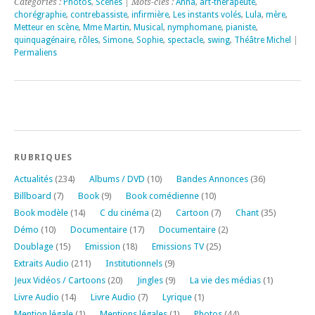
Catégories :
Photos
,
Scènes
| Mots-clés :
Anna
,
art-thérapeute
,
chorégraphie
,
contrebassiste
,
infirmière
,
Les instants volés
,
Lula
,
mère
,
Metteur en scène
,
Mme Martin
,
Musical
,
nymphomane
,
pianiste
,
quinquagénaire
,
rôles
,
Simone
,
Sophie
,
spectacle
,
swing
,
Théâtre Michel
|
Permaliens
RUBRIQUES
Actualités
(234)
Albums / DVD
(10)
Bandes Annonces
(36)
Billboard
(7)
Book
(9)
Book comédienne
(10)
Book modèle
(14)
C du cinéma
(2)
Cartoon
(7)
Chant
(35)
Démo
(10)
Documentaire
(17)
Documentaire
(2)
Doublage
(15)
Emission
(18)
Emissions TV
(25)
Extraits Audio
(211)
Institutionnels
(9)
Jeux Vidéos / Cartoons
(20)
Jingles
(9)
La vie des médias
(1)
Livre Audio
(14)
Livre Audio
(7)
Lyrique
(1)
Mention légale
(1)
Mentions légales
(1)
Photos
(44)