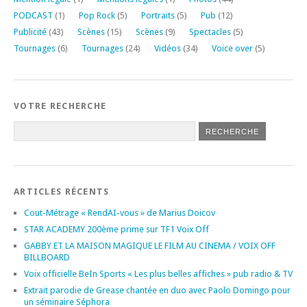
PODCAST
(1)
Pop Rock
(5)
Portraits
(5)
Pub
(12)
Publicité
(43)
Scènes
(15)
Scènes
(9)
Spectacles
(5)
Tournages
(6)
Tournages
(24)
Vidéos
(34)
Voice over
(5)
VOTRE RECHERCHE
ARTICLES RÉCENTS
Cout-Métrage « RendAI-vous » de Marius Doicov
STAR ACADEMY 200ème prime sur TF1 Voix Off
GABBY ET LA MAISON MAGIQUE LE FILM AU CINEMA / VOIX OFF
BILLBOARD
Voix officielle BeIn Sports « Les plus belles affiches » pub radio & TV
Extrait parodie de Grease chantée en duo avec Paolo Domingo pour
un séminaire Séphora