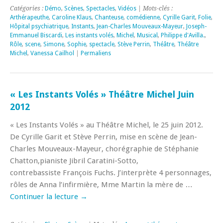
Catégories :
Démo
,
Scènes
,
Spectacles
,
Vidéos
| Mots-clés :
Arthérapeuthe
,
Caroline Klaus
,
Chanteuse
,
comédienne
,
Cyrille Garit
,
Folie
,
Hôpital psychiatrique
,
Instants
,
Jean-Charles Mouveaux-Mayeur
,
Joseph-
Emmanuel Biscardi
,
Les instants volés
,
Michel
,
Musical
,
Philippe d'Avilla.
,
Rôle
,
scene
,
Simone
,
Sophie
,
spectacle
,
Stève Perrin
,
Théâtre
,
Théâtre
Michel
,
Vanessa Cailhol
|
Permaliens
« Les Instants Volés » Théâtre Michel Juin
2012
« Les Instants Volés » au Théâtre Michel, le 25 juin 2012.
De Cyrille Garit et Stève Perrin, mise en scène de Jean-
Charles Mouveaux-Mayeur, chorégraphie de Stéphanie
Chatton,pianiste Jibril Caratini-Sotto,
contrebassiste François Fuchs. J’interprète 4 personnages,
rôles de Anna l’infirmière, Mme Martin la mère de …
Continuer la lecture
→