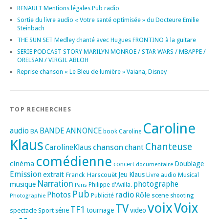
RENAULT Mentions légales Pub radio
Sortie du livre audio « Votre santé optimisée » du Docteure Emilie
Steinbach
THE SUN SET Medley chanté avec Hugues FRONTINO à la guitare
SERIE PODCAST STORY MARILYN MONROE / STAR WARS / MBAPPE /
ORELSAN / VIRGIL ABLOH
Reprise chanson « Le Bleu de lumière » Vaiana, Disney
TOP RECHERCHES
Caroline
audio
BANDE ANNONCE
BA
book
Caroline
Klaus
Chanteuse
chanson
CarolineKlaus
chant
comédienne
cinéma
Doublage
concert
documentaire
Emission
extrait
Franck Harscouët
Jeu
Klaus
Musical
Livre audio
Narration
photographe
musique
Philippe d'Avilla.
Paris
Pub
radio
Photos
Rôle
scene
Photographie
Publicité
shooting
voix
Voix
TV
TF1
spectacle
série
tournage
video
Sport