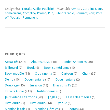
Catégories :
Extraits Audio
,
Publicité
| Mots-clés :
Amical
,
Caroline Klaus
,
comédienne
,
Complice
,
Promo
,
Pub
,
Publicité radio
,
Souriant
,
voix
,
Voix
off
,
Yoplait
|
Permaliens
RUBRIQUES
Actualités
(234)
Albums / DVD
(10)
Bandes Annonces
(36)
Billboard
(7)
Book
(9)
Book comédienne
(10)
Book modèle
(14)
C du cinéma
(2)
Cartoon
(7)
Chant
(35)
Démo
(10)
Documentaire
(17)
Documentaire
(2)
Doublage
(15)
Emission
(18)
Emissions TV
(25)
Extraits Audio
(211)
Institutionnels
(9)
Jeux Vidéos / Cartoons
(20)
Jingles
(9)
La vie des médias
(1)
Livre Audio
(7)
Livre Audio
(14)
Lyrique
(1)
Mention légale
(1)
Mentions légales
(1)
Photos
(44)