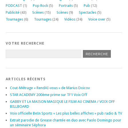
PODCAST
(1)
Pop Rock
(5)
Portraits
(5)
Pub
(12)
Publicité
(43)
Scènes
(15)
Scènes
(9)
Spectacles
(5)
Tournages
(6)
Tournages
(24)
Vidéos
(34)
Voice over
(5)
VOTRE RECHERCHE
ARTICLES RÉCENTS
Cout-Métrage « RendAI-vous » de Marius Doicov
STAR ACADEMY 200ème prime sur TF1 Voix Off
GABBY ET LA MAISON MAGIQUE LE FILM AU CINEMA / VOIX OFF
BILLBOARD
Voix officielle BeIn Sports « Les plus belles affiches » pub radio & TV
Extrait parodie de Grease chantée en duo avec Paolo Domingo pour
un séminaire Séphora