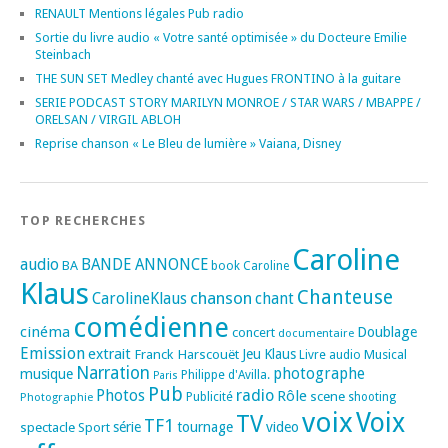
RENAULT Mentions légales Pub radio
Sortie du livre audio « Votre santé optimisée » du Docteure Emilie
Steinbach
THE SUN SET Medley chanté avec Hugues FRONTINO à la guitare
SERIE PODCAST STORY MARILYN MONROE / STAR WARS / MBAPPE /
ORELSAN / VIRGIL ABLOH
Reprise chanson « Le Bleu de lumière » Vaiana, Disney
TOP RECHERCHES
Caroline
audio
BANDE ANNONCE
BA
book
Caroline
Klaus
Chanteuse
chanson
CarolineKlaus
chant
comédienne
cinéma
Doublage
concert
documentaire
Emission
extrait
Franck Harscouët
Jeu
Klaus
Musical
Livre audio
Narration
photographe
musique
Philippe d'Avilla.
Paris
Pub
radio
Photos
Rôle
scene
Photographie
Publicité
shooting
voix
Voix
TV
TF1
spectacle
série
tournage
video
Sport