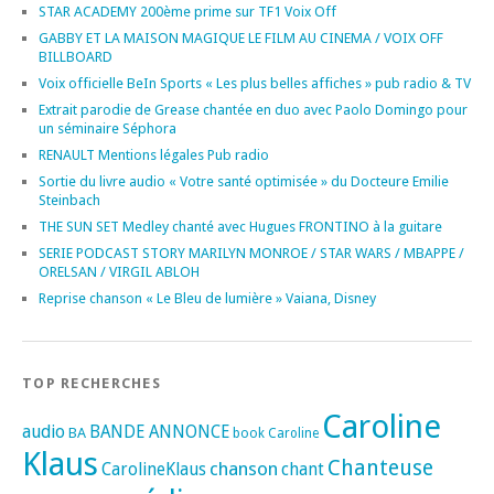
STAR ACADEMY 200ème prime sur TF1 Voix Off
GABBY ET LA MAISON MAGIQUE LE FILM AU CINEMA / VOIX OFF
BILLBOARD
Voix officielle BeIn Sports « Les plus belles affiches » pub radio & TV
Extrait parodie de Grease chantée en duo avec Paolo Domingo pour
un séminaire Séphora
RENAULT Mentions légales Pub radio
Sortie du livre audio « Votre santé optimisée » du Docteure Emilie
Steinbach
THE SUN SET Medley chanté avec Hugues FRONTINO à la guitare
SERIE PODCAST STORY MARILYN MONROE / STAR WARS / MBAPPE /
ORELSAN / VIRGIL ABLOH
Reprise chanson « Le Bleu de lumière » Vaiana, Disney
TOP RECHERCHES
Caroline
audio
BANDE ANNONCE
BA
book
Caroline
Klaus
Chanteuse
chanson
CarolineKlaus
chant