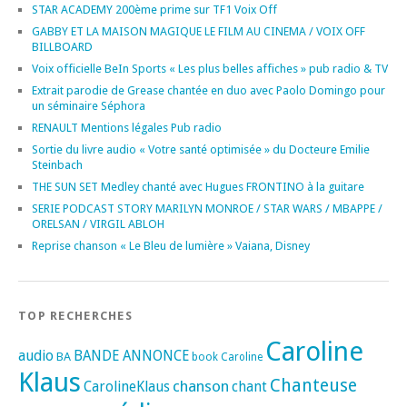
STAR ACADEMY 200ème prime sur TF1 Voix Off
GABBY ET LA MAISON MAGIQUE LE FILM AU CINEMA / VOIX OFF
BILLBOARD
Voix officielle BeIn Sports « Les plus belles affiches » pub radio & TV
Extrait parodie de Grease chantée en duo avec Paolo Domingo pour
un séminaire Séphora
RENAULT Mentions légales Pub radio
Sortie du livre audio « Votre santé optimisée » du Docteure Emilie
Steinbach
THE SUN SET Medley chanté avec Hugues FRONTINO à la guitare
SERIE PODCAST STORY MARILYN MONROE / STAR WARS / MBAPPE /
ORELSAN / VIRGIL ABLOH
Reprise chanson « Le Bleu de lumière » Vaiana, Disney
TOP RECHERCHES
Caroline
audio
BANDE ANNONCE
BA
book
Caroline
Klaus
Chanteuse
chanson
CarolineKlaus
chant