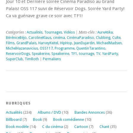
Jour 10 et Dernière soirée Cinéma Paradiso au Grand
Palais! OSS 117 suivi de Réservoir Dogs. Soirée Yard Party!
Ca va guénave grave ce soir avec TF1!
Catégories :
Actualités
,
Tournages
,
Vidéos
| Mots-clés :
AureAtika‬
,
BéréniceBéjo
,
CarolineKlaus
,
cinéma
,
CinémaParadiso
,
Clubbing
,
Culte
,
Films
,
GrandPalais
,
HarveyKeitel‬‪
,
HipHop
,
JeanDujardin‬
,
MichaelMadsen‬
,
MichelHazanavicius‬
,
OSS117
,
Programme
,
QuentinTarantino‬
,
ReservoirDogs
,
Speakerine
,
Speakerine‬
,
TF1
,
tournage
,
TV
,
YardParty
,
‎SuperClub‬
,
‎TimRoth‬
|
Permaliens
RUBRIQUES
Actualités
(234)
Albums / DVD
(10)
Bandes Annonces
(36)
Billboard
(7)
Book
(9)
Book comédienne
(10)
Book modèle
(14)
C du cinéma
(2)
Cartoon
(7)
Chant
(35)