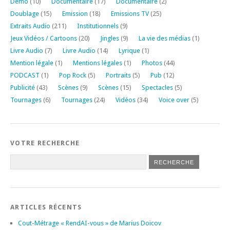
Démo
(10)
Documentaire
(17)
Documentaire
(2)
Doublage
(15)
Emission
(18)
Emissions TV
(25)
Extraits Audio
(211)
Institutionnels
(9)
Jeux Vidéos / Cartoons
(20)
Jingles
(9)
La vie des médias
(1)
Livre Audio
(7)
Livre Audio
(14)
Lyrique
(1)
Mention légale
(1)
Mentions légales
(1)
Photos
(44)
PODCAST
(1)
Pop Rock
(5)
Portraits
(5)
Pub
(12)
Publicité
(43)
Scènes
(9)
Scènes
(15)
Spectacles
(5)
Tournages
(6)
Tournages
(24)
Vidéos
(34)
Voice over
(5)
VOTRE RECHERCHE
ARTICLES RÉCENTS
Cout-Métrage « RendAI-vous » de Marius Doicov