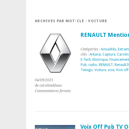
ARCHIVES PAR MOT-CLÉ :
VOITURE
RENAULT Mentions
Catégories :
Actualités
,
Extrait
clés :
Arkana
,
Capture
,
Carolin
E-Tech
,
Electrique
,
Financemen
Pub
,
radio
,
RENAULT
,
Renault.f
Twingo
,
Voiture
,
voix
,
Voix off
04/09/2025
de carolineklaus
sur
Commentaires fermés
RENAULT
Mentions
légales
Pub
radio
Voix Off Pub TV O