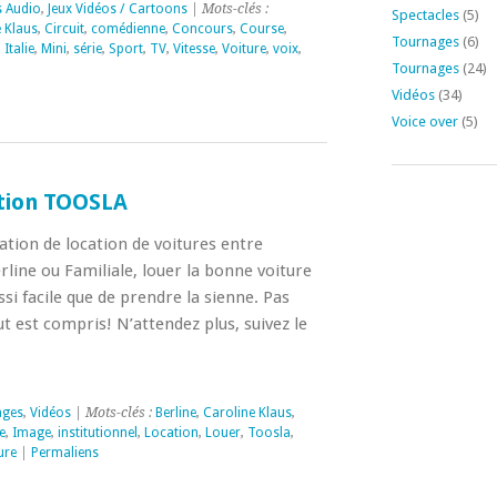
s Audio
,
Jeux Vidéos / Cartoons
| Mots-clés :
Spectacles
(5)
 Klaus
,
Circuit
,
comédienne
,
Concours
,
Course
,
Tournages
(6)
,
Italie
,
Mini
,
série
,
Sport
,
TV
,
Vitesse
,
Voiture
,
voix
,
Tournages
(24)
Vidéos
(34)
Voice over
(5)
tion TOOSLA
tion de location de voitures entre
erline ou Familiale, louer la bonne voiture
i facile que de prendre la sienne. Pas
ut est compris! N’attendez plus, suivez le
ages
,
Vidéos
| Mots-clés :
Berline
,
Caroline Klaus
,
e
,
Image
,
institutionnel
,
Location
,
Louer
,
Toosla
,
ure
|
Permaliens