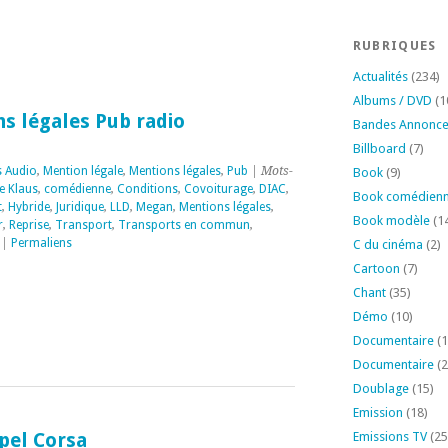
RUBRIQUES
Actualités
(234)
Albums / DVD
(1
 légales Pub radio
Bandes Annonc
Billboard
(7)
s Audio
,
Mention légale
,
Mentions légales
,
Pub
| Mots-
Book
(9)
e Klaus
,
comédienne
,
Conditions
,
Covoiturage
,
DIAC
,
Book comédien
t
,
Hybride
,
Juridique
,
LLD
,
Megan
,
Mentions légales
,
Book modèle
(1
r
,
Reprise
,
Transport
,
Transports en commun
,
|
Permaliens
C du cinéma
(2)
Cartoon
(7)
Chant
(35)
Démo
(10)
Documentaire
(1
Documentaire
(2
Doublage
(15)
Emission
(18)
pel Corsa
Emissions TV
(25