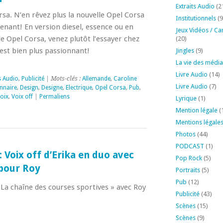
Extraits Audio
(2
sa. N’en rêvez plus la nouvelle Opel Corsa
Institutionnels
(9
enant! En version diesel, essence ou en
Jeux Vidéos / Ca
e Opel Corsa, venez plutôt l’essayer chez
(20)
est bien plus passionnant!
Jingles
(9)
La vie des média
Livre Audio
(14)
s Audio
,
Publicité
| Mots-clés :
Allemande
,
Caroline
Livre Audio
(7)
nnaire
,
Design
,
Designe
,
Electrique
,
Opel Corsa
,
Pub
,
oix
,
Voix off
|
Permaliens
Lyrique
(1)
Mention légale
(
Mentions légale
Photos
(44)
PODCAST
(1)
 Voix off d’Erika en duo avec
Pop Rock
(5)
pour Roy
Portraits
(5)
Pub
(12)
La chaîne des courses sportives » avec Roy
Publicité
(43)
Scènes
(15)
Scènes
(9)