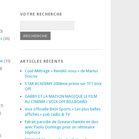
VOTRE RECHERCHE
0)
es
(36)
ne
(10)
ARTICLES RÉCENTS
4)
Cout-Métrage « RendAI-vous » de Marius
Doicov
STAR ACADEMY 200ème prime sur TF1 Voix
Off
GABBY ET LA MAISON MAGIQUE LE FILM
AU CINEMA / VOIX OFF BILLBOARD
7)
Voix officielle BeIn Sports « Les plus belles
)
affiches » pub radio & TV
Extrait parodie de Grease chantée en duo
avec Paolo Domingo pour un séminaire
Séphora
)