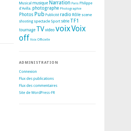
Narration
musique
Musical
Philippe
Paris
photographe
d'Avilla.
Photographie
Pub
radio
Photos
Rôle
scene
Publicité
TF1
spectacle
série
Sport
shooting
voix
Voix
TV
tournage
video
off
Voix Officielle
ADMINISTRATION
Connexion
Flux des publications
Flux des commentaires
Site de WordPress-FR