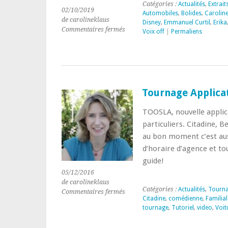
Catégories :
Actualités
,
Extrait
02/10/2019
Automobiles
,
Bolides
,
Caroline
de carolineklaus
Disney
,
Emmanuel Curtil
,
Erika
sur
Commentaires fermés
Voix off
|
Permaliens
Mini
série
DISNEY:
Voix
off
d’Erika
Tournage Applica
en
duo
TOOSLA, nouvelle applica
avec
particuliers. Citadine, B
Emmanuel
Curtil
au bon moment c’est auss
pour
d’horaire d’agence et to
Roy
guide!
05/12/2016
de carolineklaus
Catégories :
Actualités
,
Tourn
sur
Commentaires fermés
Citadine
,
comédienne
,
Familial
Tournage
tournage
,
Tutoriel
,
video
,
Voit
Application
TOOSLA