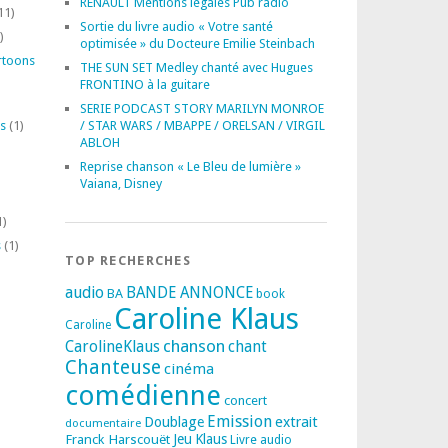
RENAULT Mentions légales Pub radio
11)
Sortie du livre audio « Votre santé
)
optimisée » du Docteure Emilie Steinbach
rtoons
THE SUN SET Medley chanté avec Hugues
FRONTINO à la guitare
SERIE PODCAST STORY MARILYN MONROE
s
(1)
/ STAR WARS / MBAPPE / ORELSAN / VIRGIL
ABLOH
Reprise chanson « Le Bleu de lumière »
Vaiana, Disney
1)
s
(1)
TOP RECHERCHES
audio
BANDE ANNONCE
BA
book
Caroline Klaus
Caroline
chanson
CarolineKlaus
chant
Chanteuse
cinéma
comédienne
concert
Emission
extrait
Doublage
documentaire
Franck Harscouët
Jeu
Klaus
Livre audio