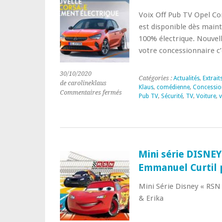
Voix Off Pub TV Opel Cor
est disponible dès maint
100% électrique. Nouvell
votre concessionnaire c’
30/10/2020
Catégories :
Actualités
,
Extrait
de carolineklaus
Klaus
,
comédienne
,
Concessio
sur
Commentaires fermés
Pub TV
,
Sécurité
,
TV
,
Voiture
,
v
Voix
Off
Pub
TV
Opel
Corsa
Mini série DISNEY:
Emmanuel Curtil 
Mini Série Disney « RSN 
& Erika