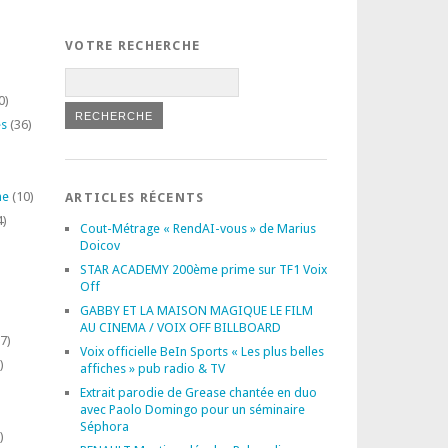
VOTRE RECHERCHE
0)
es
(36)
ne
(10)
ARTICLES RÉCENTS
4)
Cout-Métrage « RendAI-vous » de Marius
Doicov
STAR ACADEMY 200ème prime sur TF1 Voix
Off
GABBY ET LA MAISON MAGIQUE LE FILM
AU CINEMA / VOIX OFF BILLBOARD
7)
Voix officielle BeIn Sports « Les plus belles
)
affiches » pub radio & TV
Extrait parodie de Grease chantée en duo
avec Paolo Domingo pour un séminaire
Séphora
)