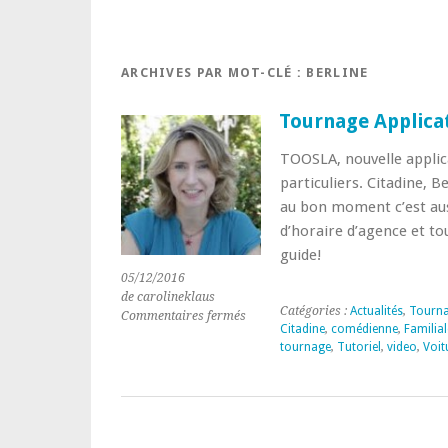
ARCHIVES PAR MOT-CLÉ :
BERLINE
Tournage Applica
TOOSLA, nouvelle applica
particuliers. Citadine, B
au bon moment c’est auss
d’horaire d’agence et to
guide!
05/12/2016
de carolineklaus
Catégories :
Actualités
,
Tourn
sur
Commentaires fermés
Citadine
,
comédienne
,
Familial
Tournage
tournage
,
Tutoriel
,
video
,
Voit
Application
TOOSLA