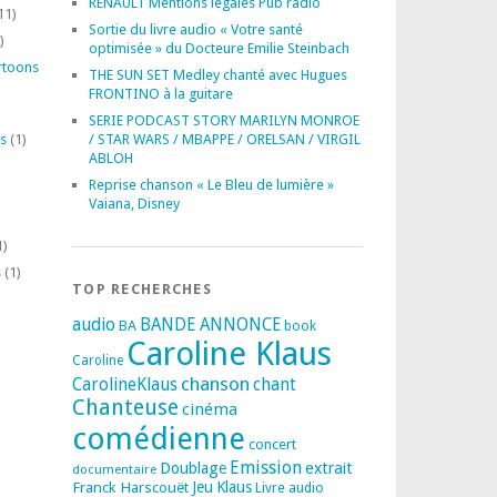
RENAULT Mentions légales Pub radio
11)
Sortie du livre audio « Votre santé
)
optimisée » du Docteure Emilie Steinbach
rtoons
THE SUN SET Medley chanté avec Hugues
FRONTINO à la guitare
SERIE PODCAST STORY MARILYN MONROE
s
(1)
/ STAR WARS / MBAPPE / ORELSAN / VIRGIL
ABLOH
Reprise chanson « Le Bleu de lumière »
Vaiana, Disney
1)
s
(1)
TOP RECHERCHES
audio
BANDE ANNONCE
BA
book
Caroline Klaus
Caroline
chanson
CarolineKlaus
chant
Chanteuse
cinéma
comédienne
concert
Emission
extrait
Doublage
documentaire
Franck Harscouët
Jeu
Klaus
Livre audio