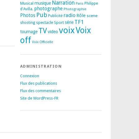
Narration
musique
Musical
Philippe
Paris
photographe
d'Avilla.
Photographie
Pub
radio
Photos
Rôle
scene
Publicité
TF1
spectacle
série
Sport
shooting
voix
Voix
TV
tournage
video
off
Voix Officielle
ADMINISTRATION
Connexion
Flux des publications
Flux des commentaires
Site de WordPress-FR