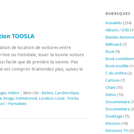
RUBRIQUES
Actualités
(234)
Albums / DVD
(1
tion TOOSLA
Bandes Annonc
Billboard
(7)
tion de location de voitures entre
Book
(9)
erline ou Familiale, louer la bonne voiture
Book comédien
i facile que de prendre la sienne. Pas
Book modèle
(1
ut est compris! N’attendez plus, suivez le
C du cinéma
(2)
Cartoon
(7)
Chant
(35)
ages
,
Vidéos
| Mots-clés :
Berline
,
Caroline Klaus
,
Démo
(10)
e
,
Image
,
institutionnel
,
Location
,
Louer
,
Toosla
,
Documentaire
(1
ure
|
Permaliens
Documentaire
(2
Doublage
(15)
Emission
(18)
Emissions TV
(25