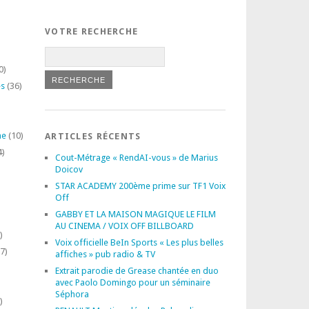
VOTRE RECHERCHE
0)
es
(36)
ne
(10)
ARTICLES RÉCENTS
4)
Cout-Métrage « RendAI-vous » de Marius
Doicov
STAR ACADEMY 200ème prime sur TF1 Voix
Off
GABBY ET LA MAISON MAGIQUE LE FILM
AU CINEMA / VOIX OFF BILLBOARD
)
Voix officielle BeIn Sports « Les plus belles
7)
affiches » pub radio & TV
Extrait parodie de Grease chantée en duo
avec Paolo Domingo pour un séminaire
Séphora
)