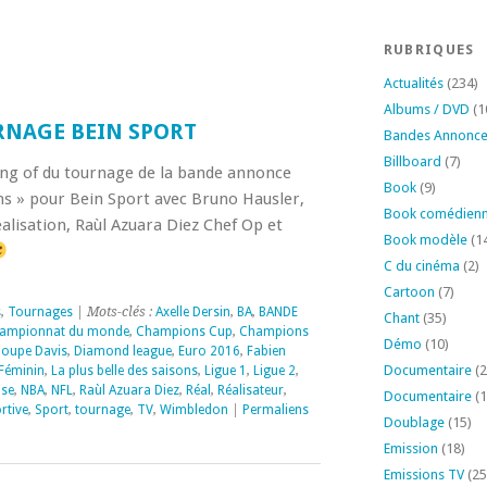
RUBRIQUES
Actualités
(234)
Albums / DVD
(1
NAGE BEIN SPORT
Bandes Annonc
Billboard
(7)
ing of du tournage de la bande annonce
Book
(9)
ons » pour Bein Sport avec Bruno Hausler,
Book comédien
alisation, Raùl Azuara Diez Chef Op et
Book modèle
(1
C du cinéma
(2)
Cartoon
(7)
s
,
Tournages
| Mots-clés :
Axelle Dersin
,
BA
,
BANDE
Chant
(35)
ampionnat du monde
,
Champions Cup
,
Champions
Démo
(10)
oupe Davis
,
Diamond league
,
Euro 2016
,
Fabien
Documentaire
(2
Féminin
,
La plus belle des saisons
,
Ligue 1
,
Ligue 2
,
use
,
NBA
,
NFL
,
Raùl Azuara Diez
,
Réal
,
Réalisateur
,
Documentaire
(1
rtive
,
Sport
,
tournage
,
TV
,
Wimbledon
|
Permaliens
Doublage
(15)
Emission
(18)
Emissions TV
(25