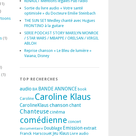
RENAULT Mentions légales Pub radio
11)
Sortie du livre audio « Votre santé
)
optimisée » du Docteure Emilie Steinbach
rtoons
THE SUN SET Medley chanté avec Hugues
FRONTINO à la guitare
SERIE PODCAST STORY MARILYN MONROE
s
(1)
/ STAR WARS / MBAPPE / ORELSAN / VIRGIL
ABLOH
Reprise chanson « Le Bleu de lumière »
Vaiana, Disney
1)
s
(1)
TOP RECHERCHES
audio
BANDE ANNONCE
BA
book
Caroline Klaus
Caroline
chanson
CarolineKlaus
chant
Chanteuse
cinéma
comédienne
concert
Emission
extrait
Doublage
documentaire
Franck Harscouët
Jeu
Klaus
Livre audio