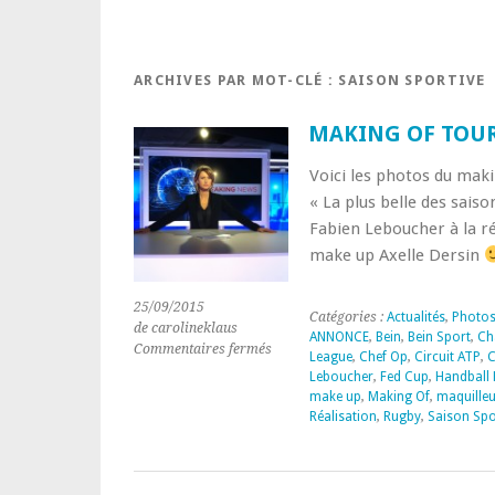
ARCHIVES PAR MOT-CLÉ :
SAISON SPORTIVE
MAKING OF TOUR
Voici les photos du mak
« La plus belle des sais
Fabien Leboucher à la ré
make up Axelle Dersin
25/09/2015
Catégories :
Actualités
,
Photo
de carolineklaus
ANNONCE
,
Bein
,
Bein Sport
,
Ch
sur
Commentaires fermés
League
,
Chef Op
,
Circuit ATP
,
C
MAKING
Leboucher
,
Fed Cup
,
Handball 
OF
make up
,
Making Of
,
maquille
TOURNAGE
Réalisation
,
Rugby
,
Saison Spo
BEIN
SPORT