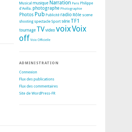
Narration
musique
Musical
Philippe
Paris
photographe
d'Avilla.
Photographie
Pub
radio
Photos
Rôle
scene
Publicité
TF1
spectacle
série
Sport
shooting
voix
Voix
TV
tournage
video
off
Voix Officielle
ADMINISTRATION
Connexion
Flux des publications
Flux des commentaires
Site de WordPress-FR