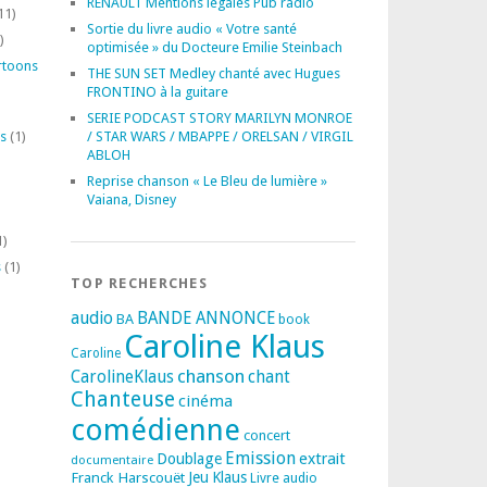
RENAULT Mentions légales Pub radio
11)
Sortie du livre audio « Votre santé
)
optimisée » du Docteure Emilie Steinbach
rtoons
THE SUN SET Medley chanté avec Hugues
FRONTINO à la guitare
SERIE PODCAST STORY MARILYN MONROE
s
(1)
/ STAR WARS / MBAPPE / ORELSAN / VIRGIL
ABLOH
Reprise chanson « Le Bleu de lumière »
Vaiana, Disney
1)
s
(1)
TOP RECHERCHES
audio
BANDE ANNONCE
BA
book
Caroline Klaus
Caroline
chanson
CarolineKlaus
chant
Chanteuse
cinéma
comédienne
concert
Emission
extrait
Doublage
documentaire
Franck Harscouët
Jeu
Klaus
Livre audio