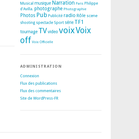
Narration
musique
Musical
Philippe
Paris
photographe
d'Avilla.
Photographie
Pub
radio
Photos
Rôle
scene
Publicité
TF1
spectacle
série
Sport
shooting
voix
Voix
TV
tournage
video
off
Voix Officielle
ADMINISTRATION
Connexion
Flux des publications
Flux des commentaires
Site de WordPress-FR