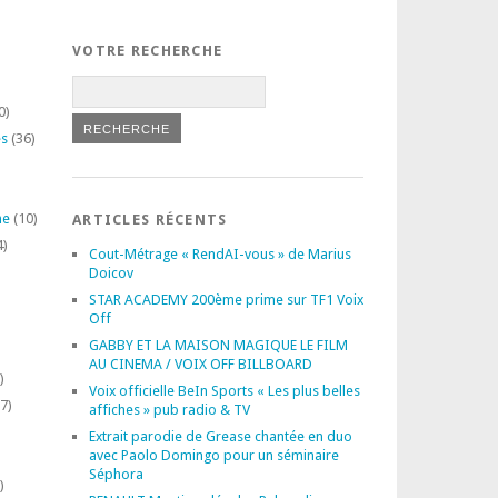
VOTRE RECHERCHE
0)
es
(36)
ne
(10)
ARTICLES RÉCENTS
4)
Cout-Métrage « RendAI-vous » de Marius
Doicov
STAR ACADEMY 200ème prime sur TF1 Voix
Off
GABBY ET LA MAISON MAGIQUE LE FILM
AU CINEMA / VOIX OFF BILLBOARD
)
Voix officielle BeIn Sports « Les plus belles
7)
affiches » pub radio & TV
Extrait parodie de Grease chantée en duo
avec Paolo Domingo pour un séminaire
Séphora
)