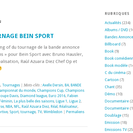
RUBRIQUES
N
Actualités
(234)
Albums / DVD
(1
NAGE BEIN SPORT
Bandes Annonc
Billboard
(7)
ing of du tournage de la bande annonce
Book
(9)
ons » pour Bein Sport avec Bruno Hausler,
Book comédien
alisation, Raùl Azuara Diez Chef Op et
Book modèle
(1
C du cinéma
(2)
Cartoon
(7)
s
,
Tournages
| Mots-clés :
Axelle Dersin
,
BA
,
BANDE
Chant
(35)
ampionnat du monde
,
Champions Cup
,
Champions
Démo
(10)
oupe Davis
,
Diamond league
,
Euro 2016
,
Fabien
Documentaire
(2
Féminin
,
La plus belle des saisons
,
Ligue 1
,
Ligue 2
,
use
,
NBA
,
NFL
,
Raùl Azuara Diez
,
Réal
,
Réalisateur
,
Documentaire
(1
rtive
,
Sport
,
tournage
,
TV
,
Wimbledon
|
Permaliens
Doublage
(15)
Emission
(18)
Emissions TV
(25