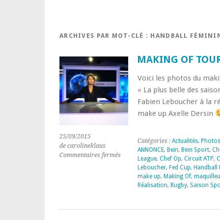
ARCHIVES PAR MOT-CLÉ :
HANDBALL FÉMINI
MAKING OF TOUR
Voici les photos du mak
« La plus belle des sais
Fabien Leboucher à la ré
make up Axelle Dersin
25/09/2015
Catégories :
Actualités
,
Photo
de carolineklaus
ANNONCE
,
Bein
,
Bein Sport
,
Ch
sur
Commentaires fermés
League
,
Chef Op
,
Circuit ATP
,
C
MAKING
Leboucher
,
Fed Cup
,
Handball 
OF
make up
,
Making Of
,
maquille
TOURNAGE
Réalisation
,
Rugby
,
Saison Spo
BEIN
SPORT