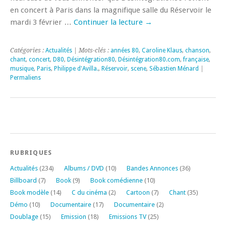
en concert à Paris dans la magnifique salle du Réservoir le
mardi 3 février …
Continuer la lecture
→
Catégories :
Actualités
| Mots-clés :
années 80
,
Caroline Klaus
,
chanson
,
chant
,
concert
,
D80
,
Désintégration80
,
Désintégration80.com
,
française
,
musique
,
Paris
,
Philippe d'Avilla.
,
Réservoir
,
scene
,
Sébastien Ménard
|
Permaliens
RUBRIQUES
Actualités
(234)
Albums / DVD
(10)
Bandes Annonces
(36)
Billboard
(7)
Book
(9)
Book comédienne
(10)
Book modèle
(14)
C du cinéma
(2)
Cartoon
(7)
Chant
(35)
Démo
(10)
Documentaire
(17)
Documentaire
(2)
Doublage
(15)
Emission
(18)
Emissions TV
(25)