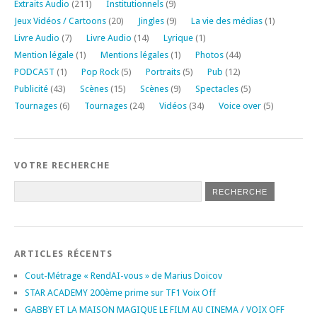
Extraits Audio
(211)
Institutionnels
(9)
Jeux Vidéos / Cartoons
(20)
Jingles
(9)
La vie des médias
(1)
Livre Audio
(7)
Livre Audio
(14)
Lyrique
(1)
Mention légale
(1)
Mentions légales
(1)
Photos
(44)
PODCAST
(1)
Pop Rock
(5)
Portraits
(5)
Pub
(12)
Publicité
(43)
Scènes
(15)
Scènes
(9)
Spectacles
(5)
Tournages
(6)
Tournages
(24)
Vidéos
(34)
Voice over
(5)
VOTRE RECHERCHE
ARTICLES RÉCENTS
Cout-Métrage « RendAI-vous » de Marius Doicov
STAR ACADEMY 200ème prime sur TF1 Voix Off
GABBY ET LA MAISON MAGIQUE LE FILM AU CINEMA / VOIX OFF