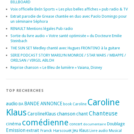
BILLBOARD
Voix officielle BeIn Sports « Les plus belles affiches » pub radio & TV
Extrait parodie de Grease chantée en duo avec Paolo Domingo pour
un séminaire Séphora
RENAULT Mentions légales Pub radio
Sortie du livre audio « Votre santé optimisée » du Docteure Emilie
Steinbach
THE SUN SET Medley chanté avec Hugues FRONTINO à la guitare
SERIE PODCAST STORY MARILYN MONROE / STAR WARS / MBAPPE /
ORELSAN / VIRGIL ABLOH
Reprise chanson « Le Bleu de lumière » Vaiana, Disney
TOP RECHERCHES
Caroline
audio
BANDE ANNONCE
BA
book
Caroline
Klaus
Chanteuse
chanson
CarolineKlaus
chant
comédienne
cinéma
Doublage
concert
documentaire
Emission
extrait
Franck Harscouët
Jeu
Klaus
Musical
Livre audio