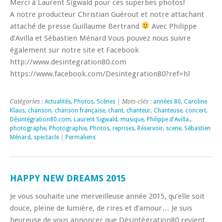
Merci à Laurent Sigwald pour ces superbes photos!
A notre producteur Christian Guérout et notre attachant
attaché de presse Guillaume Bertrand
Avec Philippe
d’Avilla et Sébastien Ménard Vous pouvez nous suivre
également sur notre site et Facebook
http://www.desintegration80.com
https://www.facebook.com/Desintegration80?ref=hl
Catégories :
Actualités
,
Photos
,
Scènes
| Mots-clés :
années 80
,
Caroline
Klaus
,
chanson
,
chanson française
,
chant
,
chanteur
,
Chanteuse
,
concert
,
Désintégration80.com
,
Laurent Sigwald
,
musique
,
Philippe d'Avilla.
,
photographe
,
Photographie
,
Photos
,
reprises
,
Réservoir
,
scene
,
Sébastien
Ménard
,
spectacle
|
Permaliens
HAPPY NEW DREAMS 2015
Je vous souhaite une merveilleuse année 2015, qu’elle soit
douce, pleine de lumière, de rires et d’amour… Je suis
heureuse de vous annoncer que Désintégration80 revient