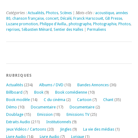
Catégories :
Actualités
,
Photos
,
Scènes
| Mots-clés :
acoustique
,
années
80
,
chanson française
,
concert
,
Décalé
,
Franck Harscouët
,
GB Presse
,
Luzane promotion
,
Philippe d'Avilla.
,
photographe
,
Photographie
,
Photos
,
reprises
,
Sébastien Ménard
,
Sentier des Halles
|
Permaliens
RUBRIQUES
Actualités
(234)
Albums / DVD
(10)
Bandes Annonces
(36)
Billboard
(7)
Book
(9)
Book comédienne
(10)
Book modèle
(14)
C du cinéma
(2)
Cartoon
(7)
Chant
(35)
Démo
(10)
Documentaire
(17)
Documentaire
(2)
Doublage
(15)
Emission
(18)
Emissions TV
(25)
Extraits Audio
(211)
Institutionnels
(9)
Jeux Vidéos / Cartoons
(20)
Jingles
(9)
La vie des médias
(1)
Livre Audio
(14)
Livre Audio
(7)
Lyrique
(1)