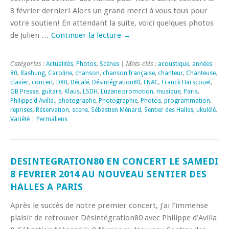
8 février dernier! Alors un grand merci à vous tous pour
votre soutien! En attendant la suite, voici quelques photos
de Julien …
Continuer la lecture
→
Catégories :
Actualités
,
Photos
,
Scènes
| Mots-clés :
acoustique
,
années
80
,
Bashung
,
Caroline
,
chanson
,
chanson française
,
chanteur
,
Chanteuse
,
clavier
,
concert
,
D80
,
Décalé
,
Désintégration80
,
FNAC
,
Franck Harscouët
,
GB Presse
,
guitare
,
Klaus
,
LSDH
,
Luzane promotion
,
musique
,
Paris
,
Philippe d'Avilla.
,
photographe
,
Photographie
,
Photos
,
programmation
,
reprises
,
Réservation
,
scene
,
Sébastien Ménard
,
Sentier des Halles
,
ukulélé
,
Variété
|
Permaliens
DESINTEGRATION80 EN CONCERT LE SAMEDI
8 FEVRIER 2014 AU NOUVEAU SENTIER DES
HALLES A PARIS
Après le succès de notre premier concert, j’ai l’immense
plaisir de retrouver Désintégration80 avec Philippe d’Avilla