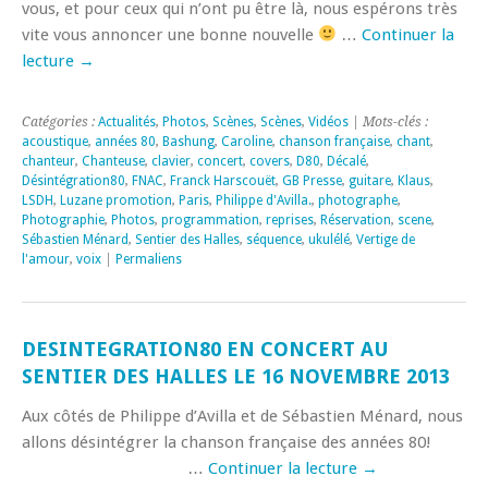
vous, et pour ceux qui n’ont pu être là, nous espérons très
vite vous annoncer une bonne nouvelle
…
Continuer la
lecture
→
Catégories :
Actualités
,
Photos
,
Scènes
,
Scènes
,
Vidéos
| Mots-clés :
acoustique
,
années 80
,
Bashung
,
Caroline
,
chanson française
,
chant
,
chanteur
,
Chanteuse
,
clavier
,
concert
,
covers
,
D80
,
Décalé
,
Désintégration80
,
FNAC
,
Franck Harscouët
,
GB Presse
,
guitare
,
Klaus
,
LSDH
,
Luzane promotion
,
Paris
,
Philippe d'Avilla.
,
photographe
,
Photographie
,
Photos
,
programmation
,
reprises
,
Réservation
,
scene
,
Sébastien Ménard
,
Sentier des Halles
,
séquence
,
ukulélé
,
Vertige de
l'amour
,
voix
|
Permaliens
DESINTEGRATION80 EN CONCERT AU
SENTIER DES HALLES LE 16 NOVEMBRE 2013
Aux côtés de Philippe d’Avilla et de Sébastien Ménard, nous
allons désintégrer la chanson française des années 80!
…
Continuer la lecture
→