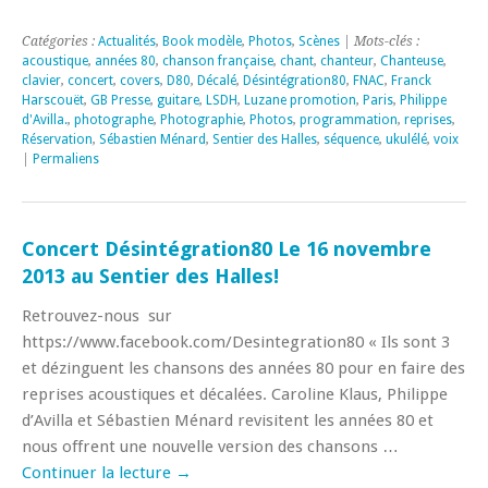
Catégories :
Actualités
,
Book modèle
,
Photos
,
Scènes
| Mots-clés :
acoustique
,
années 80
,
chanson française
,
chant
,
chanteur
,
Chanteuse
,
clavier
,
concert
,
covers
,
D80
,
Décalé
,
Désintégration80
,
FNAC
,
Franck
Harscouët
,
GB Presse
,
guitare
,
LSDH
,
Luzane promotion
,
Paris
,
Philippe
d'Avilla.
,
photographe
,
Photographie
,
Photos
,
programmation
,
reprises
,
Réservation
,
Sébastien Ménard
,
Sentier des Halles
,
séquence
,
ukulélé
,
voix
|
Permaliens
Concert Désintégration80 Le 16 novembre
2013 au Sentier des Halles!
Retrouvez-nous sur
https://www.facebook.com/Desintegration80 « Ils sont 3
et dézinguent les chansons des années 80 pour en faire des
reprises acoustiques et décalées. Caroline Klaus, Philippe
d’Avilla et Sébastien Ménard revisitent les années 80 et
nous offrent une nouvelle version des chansons …
Continuer la lecture
→