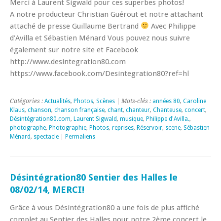
Merci à Laurent Sigwald pour ces superbes photos!
A notre producteur Christian Guérout et notre attachant
attaché de presse Guillaume Bertrand
Avec Philippe
d’Avilla et Sébastien Ménard Vous pouvez nous suivre
également sur notre site et Facebook
http://www.desintegration80.com
https://www.facebook.com/Desintegration80?ref=hl
Catégories :
Actualités
,
Photos
,
Scènes
| Mots-clés :
années 80
,
Caroline
Klaus
,
chanson
,
chanson française
,
chant
,
chanteur
,
Chanteuse
,
concert
,
Désintégration80.com
,
Laurent Sigwald
,
musique
,
Philippe d'Avilla.
,
photographe
,
Photographie
,
Photos
,
reprises
,
Réservoir
,
scene
,
Sébastien
Ménard
,
spectacle
|
Permaliens
Désintégration80 Sentier des Halles le
08/02/14, MERCI!
Grâce à vous Désintégration80 a une fois de plus affiché
complet au Sentier des Halles pour notre 2ème concert le