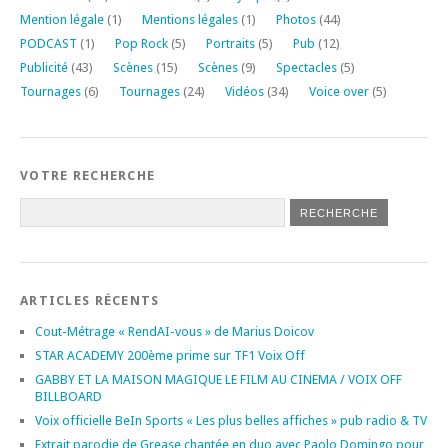
Mention légale
(1)
Mentions légales
(1)
Photos
(44)
PODCAST
(1)
Pop Rock
(5)
Portraits
(5)
Pub
(12)
Publicité
(43)
Scènes
(15)
Scènes
(9)
Spectacles
(5)
Tournages
(6)
Tournages
(24)
Vidéos
(34)
Voice over
(5)
VOTRE RECHERCHE
ARTICLES RÉCENTS
Cout-Métrage « RendAI-vous » de Marius Doicov
STAR ACADEMY 200ème prime sur TF1 Voix Off
GABBY ET LA MAISON MAGIQUE LE FILM AU CINEMA / VOIX OFF
BILLBOARD
Voix officielle BeIn Sports « Les plus belles affiches » pub radio & TV
Extrait parodie de Grease chantée en duo avec Paolo Domingo pour