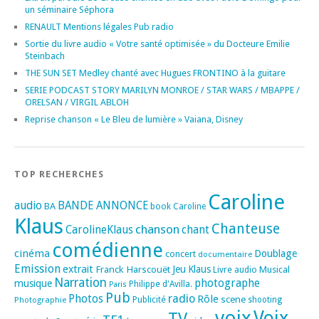
un séminaire Séphora
RENAULT Mentions légales Pub radio
Sortie du livre audio « Votre santé optimisée » du Docteure Emilie
Steinbach
THE SUN SET Medley chanté avec Hugues FRONTINO à la guitare
SERIE PODCAST STORY MARILYN MONROE / STAR WARS / MBAPPE /
ORELSAN / VIRGIL ABLOH
Reprise chanson « Le Bleu de lumière » Vaiana, Disney
TOP RECHERCHES
Caroline
audio
BANDE ANNONCE
BA
book
Caroline
Klaus
Chanteuse
chanson
CarolineKlaus
chant
comédienne
cinéma
Doublage
concert
documentaire
Emission
extrait
Franck Harscouët
Jeu
Klaus
Musical
Livre audio
Narration
photographe
musique
Philippe d'Avilla.
Paris
Pub
radio
Photos
Rôle
scene
Photographie
Publicité
shooting
voix
Voix
TV