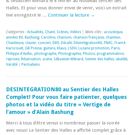
& Sébastien Ménard le 8 février au Nouveau Sentier des
Halles. Et pour vous donner envie de venir, voici un extrait
live enregistré le …
Continuer la lecture
→
Catégories :
Actualités
,
Chant
,
Scènes
,
Vidéos
| Mots-clés :
acoustique
,
années 80
,
Bashung
,
Caroline
,
chanson
,
chanson française
,
chanteur
,
Chanteuse
,
clavier
,
concert
,
D80
,
Décalé
,
Désintégration80
,
FNAC
,
Franck
Harscouët
,
GB Presse
,
guitare
,
Klaus
,
LSDH
,
Luzane promotion
,
Paris
,
Philippe d'Avilla.
,
photographe
,
Photographie
,
Photos
,
programmation
,
reprises
,
Réservation
,
scene
,
Sébastien Ménard
,
Sentier des Halles
,
ukulélé
,
Variété
|
Permaliens
DESINTEGRATION80 au Sentier des Halles
Complet! Pour vous faire patienter, quelques
photos et la vidéo du titre « Vertige de
l’amour » d’Alain Bashung
Merci à tous d’être venus si nombreux passer la soirée
avec nous! Le Sentier des Halles a affiché complet grâce à