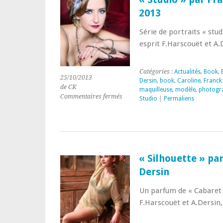
2013
2013
Série de portraits « stu
esprit F.Harscouët et A
Catégories :
Actualités
,
Book
,
25/10/2013
Dersin
,
book
,
Caroline
,
Franck
de CK
maquilleuse
,
modèle
,
photogr
sur
Commentaires fermés
Studio
|
Permaliens
« Studio »
par
Franck
Harscouët
&
Axelle
« Silhouette » pa
Dersin
Dersin
2013
Un parfum de « Cabaret
F.Harscouët et A.Dersin