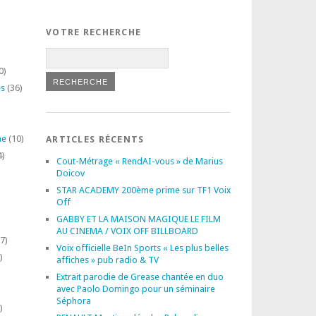
VOTRE RECHERCHE
0)
es
(36)
ne
(10)
ARTICLES RÉCENTS
4)
Cout-Métrage « RendAI-vous » de Marius
Doicov
STAR ACADEMY 200ème prime sur TF1 Voix
Off
GABBY ET LA MAISON MAGIQUE LE FILM
AU CINEMA / VOIX OFF BILLBOARD
7)
Voix officielle BeIn Sports « Les plus belles
)
affiches » pub radio & TV
Extrait parodie de Grease chantée en duo
avec Paolo Domingo pour un séminaire
Séphora
)