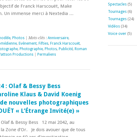
Spectacles
(5)
objectif de Franck Harscouët, Make
Tournages
(6)
an. Un immense merci à Nextedia …
Tournages
(24)
Vidéos
(34)
Voice over
(5)
modèle
,
Photos
| Mots-clés :
Anniversaire
,
omédienne
,
Evénement
,
Fifties
,
Franck Harscouët
,
otographe
,
Photographie
,
Photos
,
Publicité
,
Roman
attson Productions
|
Permaliens
24 : Olaf & Bessy Bess
aroline Klaus & David Koenig
l de nouvelles photographiques
UËT « L’Étrange Invité(e) »
 Olaf & Bessy Bess 12 mai 2042, au
 la Zone d’Or. Je dois avouer que de tous