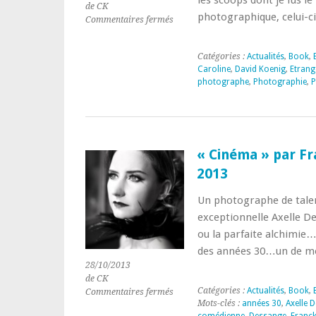
les scoops dont je fus l
de CK
photographique, celui-
sur
Commentaires fermés
Étrange
Invité
Catégories :
Actualités
,
Book
,
#
Caroline
,
David Koenig
,
Etrang
24
photographe
,
Photographie
,
P
:
Olaf
&
Bessy
Bess
« Cinéma » par Fr
interprétés
par
2013
Caroline
Klaus
Un photographe de talen
&
exceptionnelle Axelle D
David
ou la parfaite alchimie
Koenig
Extrait
des années 30…un de me
du
28/10/2013
recueil
de CK
de
Catégories :
Actualités
,
Book
,
sur
Commentaires fermés
nouvelles
Mots-clés :
années 30
,
Axelle D
« Cinéma »
photographiques