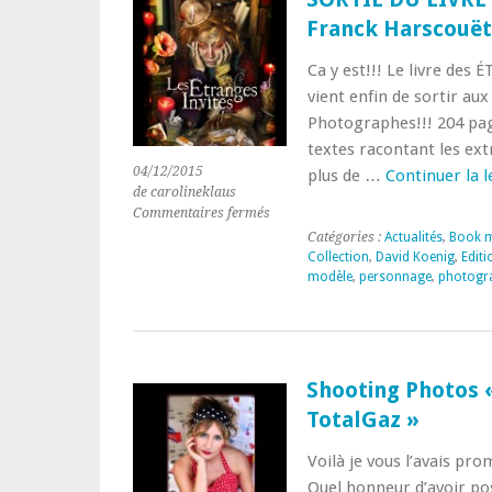
Palvin
Franck Harscouët
Ca y est!!! Le livre de
vient enfin de sortir aux
Photographes!!! 204 pag
textes racontant les ext
04/12/2015
plus de …
Continuer la 
de carolineklaus
sur
Commentaires fermés
SORTIE
Catégories :
Actualités
,
Book 
DU
Collection
,
David Koenig
,
Editi
LIVRE
modèle
,
personnage
,
photogr
« LES
ETRANGES
INVITES »
de
Franck
Shooting Photos «
Harscouët
TotalGaz »
Voilà je vous l’avais pr
Quel honneur d’avoir pos