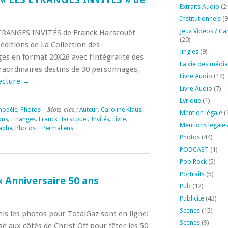
Extraits Audio
(2
Institutionnels
(9
Jeux Vidéos / Ca
s ÉTRANGES INVITÉS de Franck Harscouët
(20)
 éditions de La Collection des
Jingles
(9)
es en format 20X26 avec l’intégralité des
La vie des média
raordinaires destins de 30 personnages,
Livre Audio
(14)
lecture
→
Livre Audio
(7)
Lyrique
(1)
modèle
,
Photos
| Mots-clés :
Auteur
,
Caroline Klaus
,
Mention légale
(
ons
,
Etranges
,
Franck Harscouët
,
Invités
,
Livre
,
Mentions légale
aphe
,
Photos
|
Permaliens
Photos
(44)
PODCAST
(1)
Pop Rock
(5)
Portraits
(5)
 Anniversaire 50 ans
Pub
(12)
Publicité
(43)
Scènes
(15)
omis les photos pour TotalGaz sont en ligne!
Scènes
(9)
é aux côtés de Christ Off pour fêter les 50