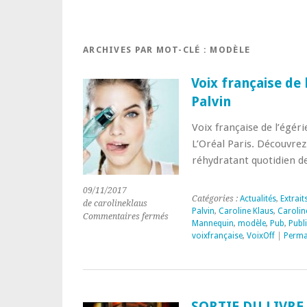
ARCHIVES PAR MOT-CLÉ :
MODÈLE
Voix française de 
Palvin
Voix française de l’égér
L’Oréal Paris. Découvrez 
réhydratant quotidien de
09/11/2017
Catégories :
Actualités
,
Extrait
de carolineklaus
Palvin
,
Caroline Klaus
,
Carolin
sur
Commentaires fermés
Mannequin
,
modèle
,
Pub
,
Publi
Voix
voixfrançaise
,
VoixOff
|
Perma
française
de
l’égérie
l’Oréal
Paris
SORTIE DU LIVRE 
Barbara