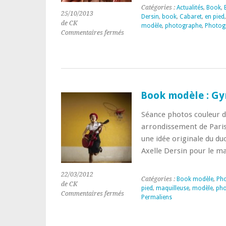
Catégories :
Actualités
,
Book
,
25/10/2013
Dersin
,
book
,
Cabaret
,
en pied
de CK
modèle
,
photographe
,
Photog
sur
Commentaires fermés
« Silhouette »
par
Franck
Harscouët
&
Axelle
Book modèle : G
Dersin
Séance photos couleur 
arrondissement de Paris
une idée originale du d
Axelle Dersin pour le ma
22/03/2012
Catégories :
Book modèle
,
Ph
de CK
pied
,
maquilleuse
,
modèle
,
ph
sur
Commentaires fermés
Permaliens
Book
modèle
: