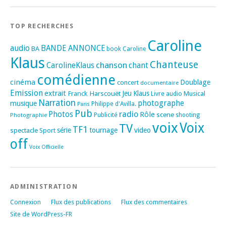
TOP RECHERCHES
Caroline
audio
BANDE ANNONCE
BA
book
Caroline
Klaus
Chanteuse
chanson
CarolineKlaus
chant
comédienne
cinéma
Doublage
concert
documentaire
Emission
extrait
Franck Harscouët
Jeu
Klaus
Musical
Livre audio
Narration
photographe
musique
Philippe d'Avilla.
Paris
Pub
radio
Photos
Rôle
scene
Photographie
Publicité
shooting
voix
Voix
TV
TF1
spectacle
série
tournage
video
Sport
off
Voix Officielle
ADMINISTRATION
Connexion
Flux des publications
Flux des commentaires
Site de WordPress-FR