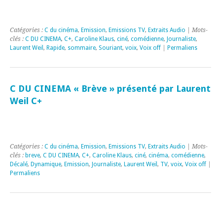
Catégories :
C du cinéma
,
Emission
,
Emissions TV
,
Extraits Audio
| Mots-
clés :
C DU CINEMA
,
C+
,
Caroline Klaus
,
ciné
,
comédienne
,
Journaliste
,
Laurent Weil
,
Rapide
,
sommaire
,
Souriant
,
voix
,
Voix off
|
Permaliens
C DU CINEMA « Brève » présenté par Laurent
Weil C+
Catégories :
C du cinéma
,
Emission
,
Emissions TV
,
Extraits Audio
| Mots-
clés :
breve
,
C DU CINEMA
,
C+
,
Caroline Klaus
,
ciné
,
cinéma
,
comédienne
,
Décalé
,
Dynamique
,
Emission
,
Journaliste
,
Laurent Weil
,
TV
,
voix
,
Voix off
|
Permaliens