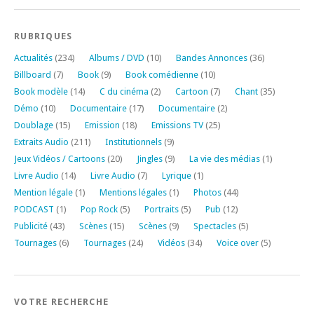
RUBRIQUES
Actualités
(234)
Albums / DVD
(10)
Bandes Annonces
(36)
Billboard
(7)
Book
(9)
Book comédienne
(10)
Book modèle
(14)
C du cinéma
(2)
Cartoon
(7)
Chant
(35)
Démo
(10)
Documentaire
(17)
Documentaire
(2)
Doublage
(15)
Emission
(18)
Emissions TV
(25)
Extraits Audio
(211)
Institutionnels
(9)
Jeux Vidéos / Cartoons
(20)
Jingles
(9)
La vie des médias
(1)
Livre Audio
(14)
Livre Audio
(7)
Lyrique
(1)
Mention légale
(1)
Mentions légales
(1)
Photos
(44)
PODCAST
(1)
Pop Rock
(5)
Portraits
(5)
Pub
(12)
Publicité
(43)
Scènes
(15)
Scènes
(9)
Spectacles
(5)
Tournages
(6)
Tournages
(24)
Vidéos
(34)
Voice over
(5)
VOTRE RECHERCHE