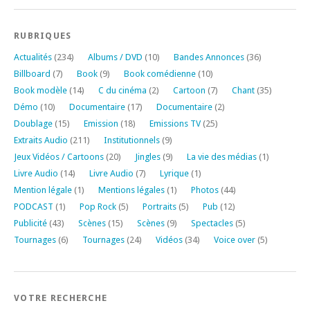
RUBRIQUES
Actualités
(234)
Albums / DVD
(10)
Bandes Annonces
(36)
Billboard
(7)
Book
(9)
Book comédienne
(10)
Book modèle
(14)
C du cinéma
(2)
Cartoon
(7)
Chant
(35)
Démo
(10)
Documentaire
(17)
Documentaire
(2)
Doublage
(15)
Emission
(18)
Emissions TV
(25)
Extraits Audio
(211)
Institutionnels
(9)
Jeux Vidéos / Cartoons
(20)
Jingles
(9)
La vie des médias
(1)
Livre Audio
(14)
Livre Audio
(7)
Lyrique
(1)
Mention légale
(1)
Mentions légales
(1)
Photos
(44)
PODCAST
(1)
Pop Rock
(5)
Portraits
(5)
Pub
(12)
Publicité
(43)
Scènes
(15)
Scènes
(9)
Spectacles
(5)
Tournages
(6)
Tournages
(24)
Vidéos
(34)
Voice over
(5)
VOTRE RECHERCHE