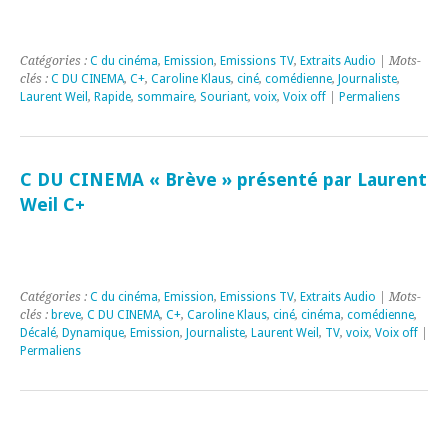
Catégories :
C du cinéma
,
Emission
,
Emissions TV
,
Extraits Audio
| Mots-
clés :
C DU CINEMA
,
C+
,
Caroline Klaus
,
ciné
,
comédienne
,
Journaliste
,
Laurent Weil
,
Rapide
,
sommaire
,
Souriant
,
voix
,
Voix off
|
Permaliens
C DU CINEMA « Brève » présenté par Laurent
Weil C+
Catégories :
C du cinéma
,
Emission
,
Emissions TV
,
Extraits Audio
| Mots-
clés :
breve
,
C DU CINEMA
,
C+
,
Caroline Klaus
,
ciné
,
cinéma
,
comédienne
,
Décalé
,
Dynamique
,
Emission
,
Journaliste
,
Laurent Weil
,
TV
,
voix
,
Voix off
|
Permaliens