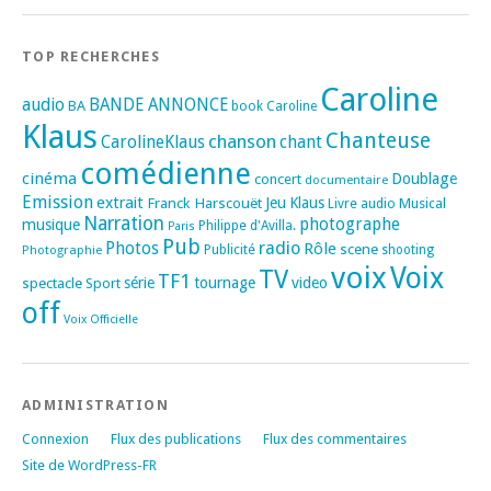
TOP RECHERCHES
Caroline
audio
BANDE ANNONCE
BA
book
Caroline
Klaus
Chanteuse
chanson
CarolineKlaus
chant
comédienne
cinéma
Doublage
concert
documentaire
Emission
extrait
Franck Harscouët
Jeu
Klaus
Musical
Livre audio
Narration
photographe
musique
Philippe d'Avilla.
Paris
Pub
radio
Photos
Rôle
scene
Photographie
Publicité
shooting
voix
Voix
TV
TF1
spectacle
série
tournage
video
Sport
off
Voix Officielle
ADMINISTRATION
Connexion
Flux des publications
Flux des commentaires
Site de WordPress-FR