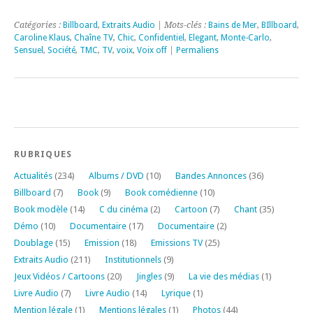
Catégories :
Billboard
,
Extraits Audio
| Mots-clés :
Bains de Mer
,
BIllboard
,
Caroline Klaus
,
Chaîne TV
,
Chic
,
Confidentiel
,
Elegant
,
Monte-Carlo
,
Sensuel
,
Société
,
TMC
,
TV
,
voix
,
Voix off
|
Permaliens
RUBRIQUES
Actualités
(234)
Albums / DVD
(10)
Bandes Annonces
(36)
Billboard
(7)
Book
(9)
Book comédienne
(10)
Book modèle
(14)
C du cinéma
(2)
Cartoon
(7)
Chant
(35)
Démo
(10)
Documentaire
(17)
Documentaire
(2)
Doublage
(15)
Emission
(18)
Emissions TV
(25)
Extraits Audio
(211)
Institutionnels
(9)
Jeux Vidéos / Cartoons
(20)
Jingles
(9)
La vie des médias
(1)
Livre Audio
(7)
Livre Audio
(14)
Lyrique
(1)
Mention légale
(1)
Mentions légales
(1)
Photos
(44)