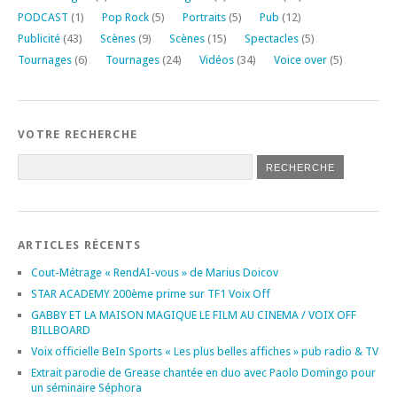
PODCAST
(1)
Pop Rock
(5)
Portraits
(5)
Pub
(12)
Publicité
(43)
Scènes
(9)
Scènes
(15)
Spectacles
(5)
Tournages
(6)
Tournages
(24)
Vidéos
(34)
Voice over
(5)
VOTRE RECHERCHE
ARTICLES RÉCENTS
Cout-Métrage « RendAI-vous » de Marius Doicov
STAR ACADEMY 200ème prime sur TF1 Voix Off
GABBY ET LA MAISON MAGIQUE LE FILM AU CINEMA / VOIX OFF
BILLBOARD
Voix officielle BeIn Sports « Les plus belles affiches » pub radio & TV
Extrait parodie de Grease chantée en duo avec Paolo Domingo pour
un séminaire Séphora