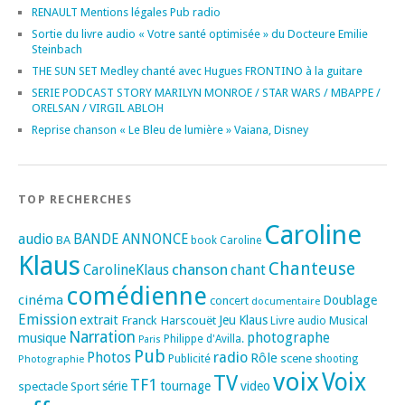
RENAULT Mentions légales Pub radio
Sortie du livre audio « Votre santé optimisée » du Docteure Emilie
Steinbach
THE SUN SET Medley chanté avec Hugues FRONTINO à la guitare
SERIE PODCAST STORY MARILYN MONROE / STAR WARS / MBAPPE /
ORELSAN / VIRGIL ABLOH
Reprise chanson « Le Bleu de lumière » Vaiana, Disney
TOP RECHERCHES
Caroline
audio
BANDE ANNONCE
BA
book
Caroline
Klaus
Chanteuse
chanson
CarolineKlaus
chant
comédienne
cinéma
Doublage
concert
documentaire
Emission
extrait
Franck Harscouët
Jeu
Klaus
Musical
Livre audio
Narration
photographe
musique
Philippe d'Avilla.
Paris
Pub
radio
Photos
Rôle
scene
Photographie
Publicité
shooting
voix
Voix
TV
TF1
spectacle
série
tournage
video
Sport