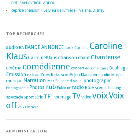
ORELSAN / VIRGIL ABLOH
Reprise chanson « Le Bleu de lumière » Vaiana, Disney
TOP RECHERCHES
Caroline
audio
BANDE ANNONCE
BA
book
Caroline
Klaus
Chanteuse
chanson
CarolineKlaus
chant
comédienne
cinéma
Doublage
concert
documentaire
Emission
extrait
Franck Harscouët
Jeu
Klaus
Musical
Livre audio
Narration
photographe
musique
Philippe d'Avilla.
Paris
Pub
radio
Photos
Rôle
scene
Photographie
Publicité
shooting
voix
Voix
TV
TF1
spectacle
série
tournage
video
Sport
off
Voix Officielle
ADMINISTRATION