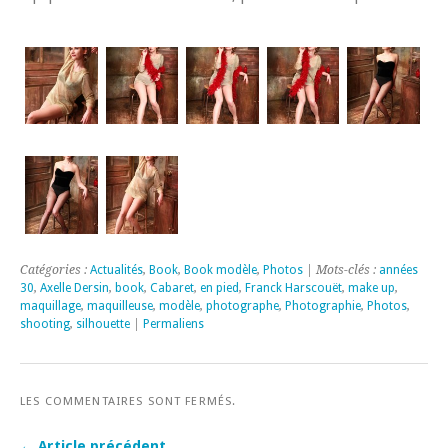
Catégories :
Actualités
,
Book
,
Book modèle
,
Photos
| Mots-clés :
années
30
,
Axelle Dersin
,
book
,
Cabaret
,
en pied
,
Franck Harscouët
,
make up
,
maquillage
,
maquilleuse
,
modèle
,
photographe
,
Photographie
,
Photos
,
shooting
,
silhouette
|
Permaliens
LES COMMENTAIRES SONT FERMÉS.
← Article précédent