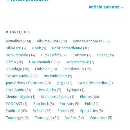
Article suivant →
RUBRIQUES
Actualités
(234)
Albums / DVD
(10)
Bandes Annonces
(36)
Billboard
(7)
Book
(9)
Book comédienne
(10)
Book modèle
(14)
C du cinéma
(2)
Cartoon
(7)
Chant
(35)
Démo
(10)
Documentaire
(17)
Documentaire
(2)
Doublage
(15)
Emission
(18)
Emissions TV
(25)
Extraits Audio
(211)
Institutionnels
(9)
Jeux Vidéos / Cartoons
(20)
Jingles
(9)
La vie des médias
(1)
Livre Audio
(14)
Livre Audio
(7)
Lyrique
(1)
Mention légale
(1)
Mentions légales
(1)
Photos
(44)
PODCAST
(1)
Pop Rock
(5)
Portraits
(5)
Pub
(12)
Publicité
(43)
Scènes
(15)
Scènes
(9)
Spectacles
(5)
Tournages
(6)
Tournages
(24)
Vidéos
(34)
Voice over
(5)