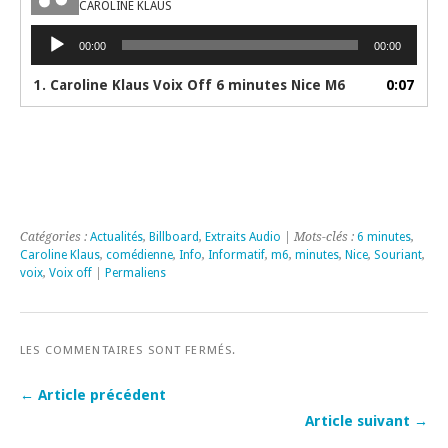
CAROLINE KLAUS
Lecteur
00:00
00:00
audio
1. Caroline Klaus Voix Off 6 minutes Nice M6
0:07
Catégories :
Actualités
,
Billboard
,
Extraits Audio
| Mots-clés :
6 minutes
,
Caroline Klaus
,
comédienne
,
Info
,
Informatif
,
m6
,
minutes
,
Nice
,
Souriant
,
voix
,
Voix off
|
Permaliens
LES COMMENTAIRES SONT FERMÉS.
← Article précédent
Article suivant →