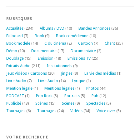
RUBRIQUES
Actualités
(234)
Albums / DVD
(10)
Bandes Annonces
(36)
Billboard
(7)
Book
(9)
Book comédienne
(10)
Book modèle
(14)
C du cinéma
(2)
Cartoon
(7)
Chant
(35)
Démo
(10)
Documentaire
(17)
Documentaire
(2)
Doublage
(15)
Emission
(18)
Emissions TV
(25)
Extraits Audio
(211)
Institutionnels
(9)
Jeux Vidéos / Cartoons
(20)
Jingles
(9)
La vie des médias
(1)
Livre Audio
(7)
Livre Audio
(14)
Lyrique
(1)
Mention légale
(1)
Mentions légales
(1)
Photos
(44)
PODCAST
(1)
Pop Rock
(5)
Portraits
(5)
Pub
(12)
Publicité
(43)
Scènes
(15)
Scènes
(9)
Spectacles
(5)
Tournages
(6)
Tournages
(24)
Vidéos
(34)
Voice over
(5)
VOTRE RECHERCHE