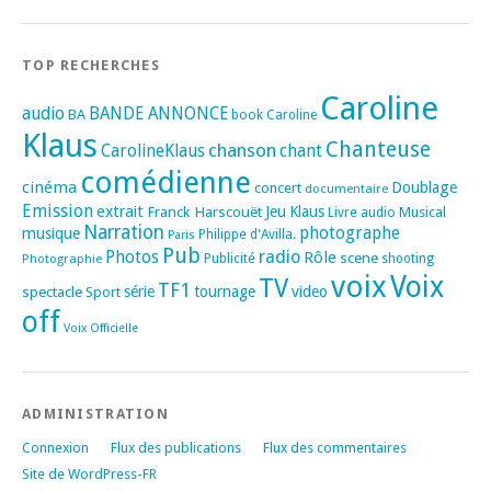
TOP RECHERCHES
Caroline
audio
BANDE ANNONCE
BA
book
Caroline
Klaus
Chanteuse
chanson
CarolineKlaus
chant
comédienne
cinéma
Doublage
concert
documentaire
Emission
extrait
Franck Harscouët
Jeu
Klaus
Musical
Livre audio
Narration
photographe
musique
Philippe d'Avilla.
Paris
Pub
radio
Photos
Rôle
scene
Photographie
Publicité
shooting
voix
Voix
TV
TF1
spectacle
série
tournage
video
Sport
off
Voix Officielle
ADMINISTRATION
Connexion
Flux des publications
Flux des commentaires
Site de WordPress-FR