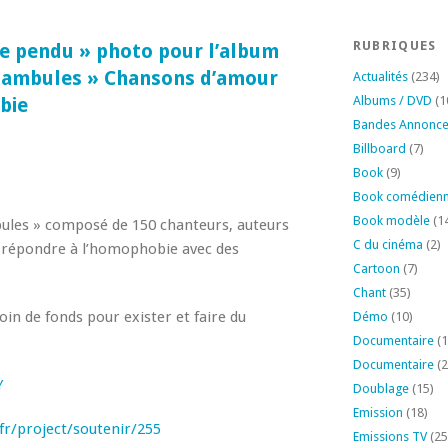
RUBRIQUES
le pendu » photo pour l’album
nambules » Chansons d’amour
Actualités
(234)
Albums / DVD
(1
bie
Bandes Annonc
Billboard
(7)
Book
(9)
Book comédien
Book modèle
(1
mbules » composé de 150 chanteurs, auteurs
C du cinéma
(2)
 répondre à l’homophobie avec des
Cartoon
(7)
Chant
(35)
oin de fonds pour exister et faire du
Démo
(10)
Documentaire
(1
Documentaire
(2
Y
Doublage
(15)
Emission
(18)
fr/project/soutenir/255
Emissions TV
(25