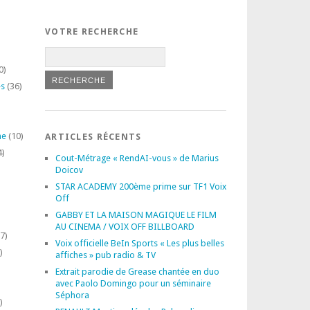
VOTRE RECHERCHE
0)
es
(36)
ne
(10)
ARTICLES RÉCENTS
4)
Cout-Métrage « RendAI-vous » de Marius
Doicov
STAR ACADEMY 200ème prime sur TF1 Voix
Off
GABBY ET LA MAISON MAGIQUE LE FILM
AU CINEMA / VOIX OFF BILLBOARD
7)
Voix officielle BeIn Sports « Les plus belles
)
affiches » pub radio & TV
Extrait parodie de Grease chantée en duo
avec Paolo Domingo pour un séminaire
Séphora
)