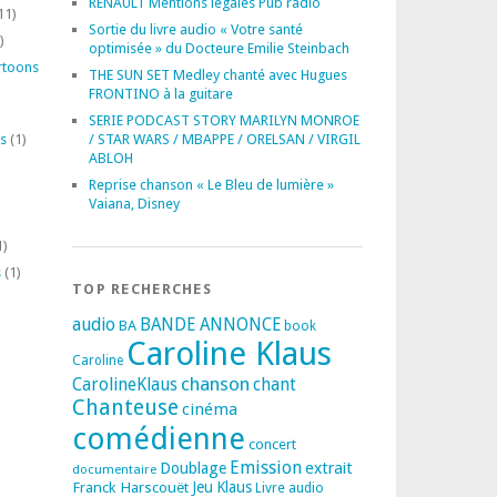
RENAULT Mentions légales Pub radio
11)
Sortie du livre audio « Votre santé
)
optimisée » du Docteure Emilie Steinbach
rtoons
THE SUN SET Medley chanté avec Hugues
FRONTINO à la guitare
SERIE PODCAST STORY MARILYN MONROE
s
(1)
/ STAR WARS / MBAPPE / ORELSAN / VIRGIL
ABLOH
Reprise chanson « Le Bleu de lumière »
Vaiana, Disney
1)
s
(1)
TOP RECHERCHES
audio
BANDE ANNONCE
BA
book
Caroline Klaus
Caroline
chanson
CarolineKlaus
chant
Chanteuse
cinéma
comédienne
concert
Emission
extrait
Doublage
documentaire
Franck Harscouët
Jeu
Klaus
Livre audio