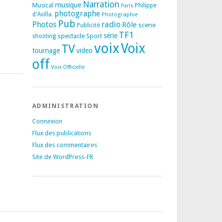
Narration
musique
Musical
Philippe
Paris
photographe
d'Avilla.
Photographie
Pub
radio
Photos
Rôle
scene
Publicité
TF1
spectacle
série
Sport
shooting
voix
Voix
TV
tournage
video
off
Voix Officielle
ADMINISTRATION
Connexion
Flux des publications
Flux des commentaires
Site de WordPress-FR