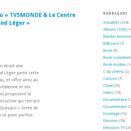
RUBRIQUES
co » TV5MONDE & Le Centre
nd Léger »
Actualités
(234)
Albums / DVD
(1
Bandes Annonc
Billboard
(7)
Book
(9)
Book comédien
Book modèle
(1
Lecteur
n dirait une
C du cinéma
(2)
vidéo
d Léger peint cette
Cartoon
(7)
, et offre ainsi au
Chant
(35)
otidienne et ses
Démo
(10)
u proposent la
Documentaire
(1
tructive qui retrace
Documentaire
(2
 Quèsaco » tente de
Doublage
(15)
n se pose parfois
Emission
(18)
Emissions TV
(25