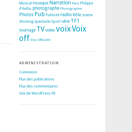
Narration
musique
Musical
Philippe
Paris
photographe
d'Avilla.
Photographie
Pub
radio
Photos
Rôle
scene
Publicité
TF1
spectacle
série
Sport
shooting
voix
Voix
TV
tournage
video
off
Voix Officielle
ADMINISTRATION
Connexion
Flux des publications
Flux des commentaires
Site de WordPress-FR