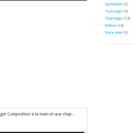
Spectacles
(5)
Tournages
(6)
Tournages
(24)
Vidéos
(34)
Voice over
(5)
Caroline Klaus Voix Off Quèsaco Fernand Léger Composition-à-la-main-et-aux-chapeaux TV5 & Pompidou