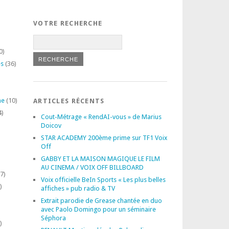
VOTRE RECHERCHE
0)
es
(36)
ne
(10)
ARTICLES RÉCENTS
4)
Cout-Métrage « RendAI-vous » de Marius
Doicov
STAR ACADEMY 200ème prime sur TF1 Voix
Off
GABBY ET LA MAISON MAGIQUE LE FILM
AU CINEMA / VOIX OFF BILLBOARD
7)
Voix officielle BeIn Sports « Les plus belles
)
affiches » pub radio & TV
Extrait parodie de Grease chantée en duo
avec Paolo Domingo pour un séminaire
Séphora
)