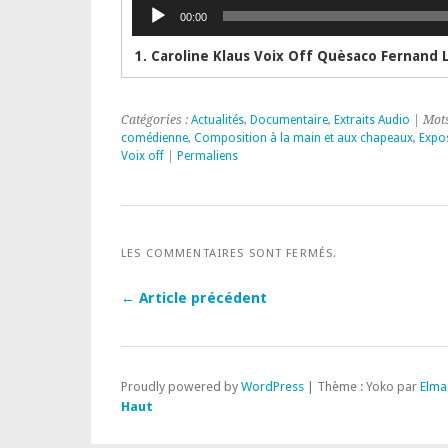
Lecteur
00:00
audio
Catégories :
Actualités
,
Documentaire
,
Extraits Audio
| Mots
comédienne
,
Composition à la main et aux chapeaux
,
Expos
Voix off
|
Permaliens
LES COMMENTAIRES SONT FERMÉS.
← Article précédent
Proudly powered by
WordPress
|
Thème : Yoko par
Elma
Haut