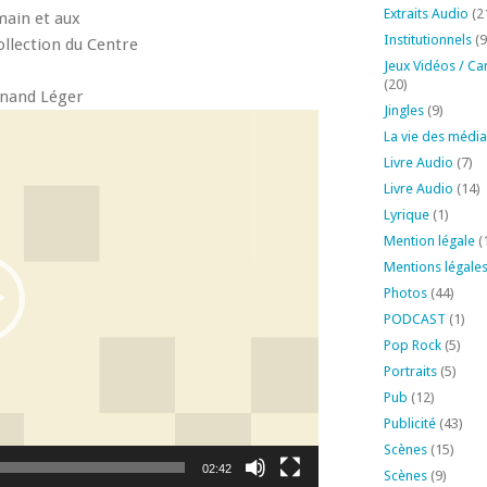
Extraits Audio
(2
main et aux
Institutionnels
(9
ollection du Centre
Jeux Vidéos / Ca
(20)
rnand Léger
Jingles
(9)
La vie des média
Livre Audio
(7)
Livre Audio
(14)
Lyrique
(1)
Mention légale
(
Mentions légale
Photos
(44)
PODCAST
(1)
Pop Rock
(5)
Portraits
(5)
Pub
(12)
Publicité
(43)
Scènes
(15)
02:42
Scènes
(9)