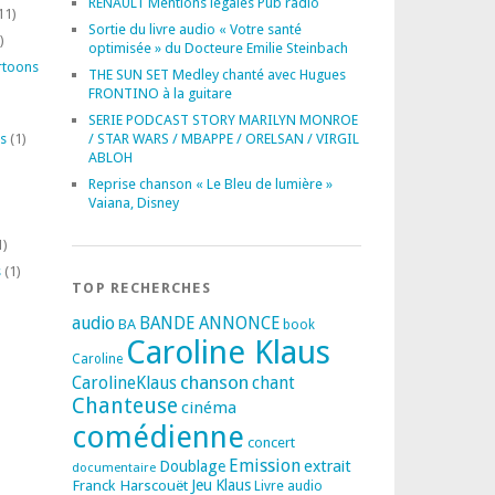
RENAULT Mentions légales Pub radio
11)
Sortie du livre audio « Votre santé
)
optimisée » du Docteure Emilie Steinbach
rtoons
THE SUN SET Medley chanté avec Hugues
FRONTINO à la guitare
SERIE PODCAST STORY MARILYN MONROE
s
(1)
/ STAR WARS / MBAPPE / ORELSAN / VIRGIL
ABLOH
Reprise chanson « Le Bleu de lumière »
Vaiana, Disney
1)
s
(1)
TOP RECHERCHES
audio
BANDE ANNONCE
BA
book
Caroline Klaus
Caroline
chanson
CarolineKlaus
chant
Chanteuse
cinéma
comédienne
concert
Emission
extrait
Doublage
documentaire
Franck Harscouët
Jeu
Klaus
Livre audio