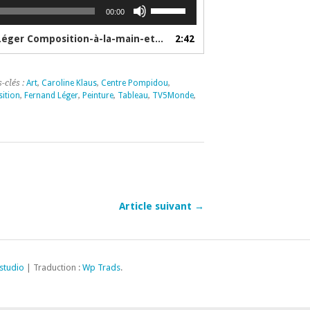
Utilisez
00:00
les
flèches
1. Caroline Klaus Voix Off Quèsaco Fernand Léger Composition-à-la-main-et-aux-chapeaux TV5 & Pompidou
2:42
haut/bas
pour
augmenter
-clés :
Art
,
Caroline Klaus
,
Centre Pompidou
,
ou
ition
,
Fernand Léger
,
Peinture
,
Tableau
,
TV5Monde
,
diminuer
le
volume.
Article suivant →
studio
| Traduction :
Wp Trads
.