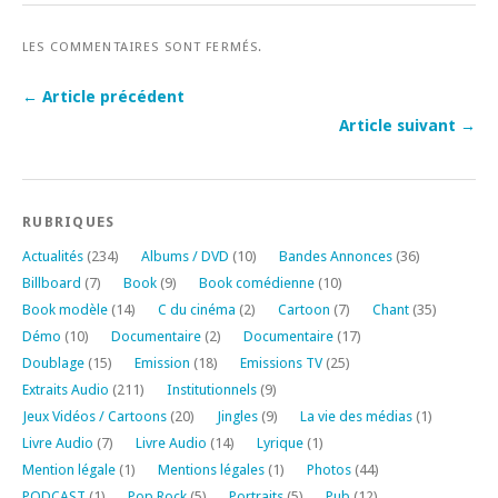
LES COMMENTAIRES SONT FERMÉS.
← Article précédent
Article suivant →
RUBRIQUES
Actualités
(234)
Albums / DVD
(10)
Bandes Annonces
(36)
Billboard
(7)
Book
(9)
Book comédienne
(10)
Book modèle
(14)
C du cinéma
(2)
Cartoon
(7)
Chant
(35)
Démo
(10)
Documentaire
(2)
Documentaire
(17)
Doublage
(15)
Emission
(18)
Emissions TV
(25)
Extraits Audio
(211)
Institutionnels
(9)
Jeux Vidéos / Cartoons
(20)
Jingles
(9)
La vie des médias
(1)
Livre Audio
(7)
Livre Audio
(14)
Lyrique
(1)
Mention légale
(1)
Mentions légales
(1)
Photos
(44)
PODCAST
(1)
Pop Rock
(5)
Portraits
(5)
Pub
(12)