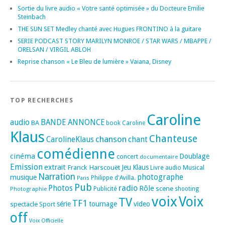
Sortie du livre audio « Votre santé optimisée » du Docteure Emilie
Steinbach
THE SUN SET Medley chanté avec Hugues FRONTINO à la guitare
SERIE PODCAST STORY MARILYN MONROE / STAR WARS / MBAPPE /
ORELSAN / VIRGIL ABLOH
Reprise chanson « Le Bleu de lumière » Vaiana, Disney
TOP RECHERCHES
Caroline
audio
BANDE ANNONCE
BA
book
Caroline
Klaus
Chanteuse
chanson
CarolineKlaus
chant
comédienne
cinéma
Doublage
concert
documentaire
Emission
extrait
Franck Harscouët
Jeu
Klaus
Musical
Livre audio
Narration
photographe
musique
Philippe d'Avilla.
Paris
Pub
radio
Photos
Rôle
scene
Photographie
Publicité
shooting
voix
Voix
TV
TF1
spectacle
série
tournage
video
Sport
off
Voix Officielle