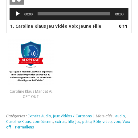
Lecteur
00:00
00:00
audio
1. Caroline Klaus Jeu Vidéo Voix Jeune Fille
0:11
Caroline Klaus Mandat AI
OPT-OUT
Catégories :
Extraits Audio
,
Jeux Vidéos / Cartoons
| Mots-clés :
audio
,
Caroline Klaus
,
comédienne
,
extrait
,
fille
,
Jeu
,
petite
,
Rôle
,
video
,
voix
,
Voix
off
|
Permaliens