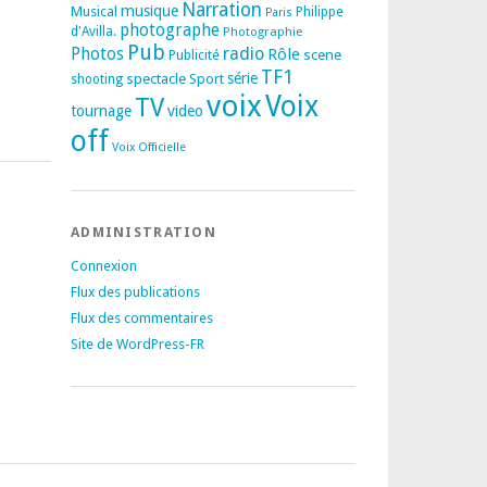
Narration
musique
Musical
Philippe
Paris
photographe
d'Avilla.
Photographie
Pub
radio
Photos
Rôle
scene
Publicité
TF1
spectacle
série
Sport
shooting
voix
Voix
TV
tournage
video
off
Voix Officielle
ADMINISTRATION
Connexion
Flux des publications
Flux des commentaires
Site de WordPress-FR