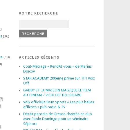
VOTRE RECHERCHE
0)
es
(36)
ne
(10)
ARTICLES RÉCENTS
814300/988844027834348/?
4)
Cout-Métrage « RendAI-vous » de Marius
Doicov
STAR ACADEMY 200ème prime sur TF1 Voix
Off
GABBY ET LA MAISON MAGIQUE LE FILM
AU CINEMA / VOIX OFF BILLBOARD
7)
Voix officielle BeIn Sports « Les plus belles
)
affiches » pub radio & TV
Extrait parodie de Grease chantée en duo
avec Paolo Domingo pour un séminaire
Séphora
)