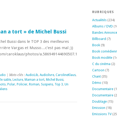
RUBRIQUES
Actualités
(234)
Albums / DVD
(1
n a tort » de Michel Bussi
Bandes Annonc
Billboard
(7)
hel Bussi dans le TOP 3 des meilleures
Book
(9)
errière Vargas et Musso…c’est pas mal ;))
Book comédien
com/caroklaus/photos/a.586949144690507.1073741829.345711238
Book modèle
(1
C du cinéma
(2)
Cartoon
(7)
udio
| Mots-clés :
AudioLib
,
Audiolivre
,
CarolineKlaus
,
Chant
(35)
le sable
,
Lecture
,
Maman a tort
,
Michel Bussi
,
Démo
(10)
hoto
,
Polar
,
Policier
,
Roman
,
Suspens
,
Top 3
,
Un
Documentaire
(1
liens
Documentaire
(2
Doublage
(15)
Emission
(18)
Emissions TV
(25