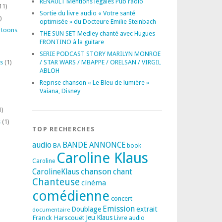
RENAULT Mentions légales Pub radio
11)
Sortie du livre audio « Votre santé
)
optimisée » du Docteure Emilie Steinbach
rtoons
THE SUN SET Medley chanté avec Hugues
FRONTINO à la guitare
SERIE PODCAST STORY MARILYN MONROE
s
(1)
/ STAR WARS / MBAPPE / ORELSAN / VIRGIL
ABLOH
Reprise chanson « Le Bleu de lumière »
Vaiana, Disney
1)
s
(1)
TOP RECHERCHES
audio
BANDE ANNONCE
BA
book
Caroline Klaus
Caroline
chanson
CarolineKlaus
chant
Chanteuse
cinéma
comédienne
concert
Emission
extrait
Doublage
documentaire
Franck Harscouët
Jeu
Klaus
Livre audio