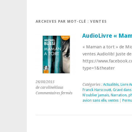
ARCHIVES PAR MOT-CLÉ :
VENTES
AudioLivre « Mama
« Maman a tort » de Mic
ventes Audiolib! Juste d
https://www.facebook.
type=1&theater
26/08/2015
Catégories :
Actualités
,
Livre A
de carolineklaus
Franck Harscouët
,
Gravé dans 
sur
Commentaires fermés
N'oublier jamais
,
Narration
,
p
AudioLivre
avion sans elle
,
ventes
|
Perma
« Maman
a
tort »
de
Michel
Bussi