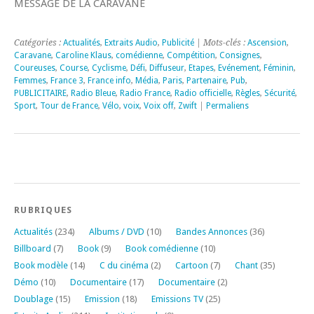
MESSAGE DE LA CARAVANE
Catégories :
Actualités
,
Extraits Audio
,
Publicité
| Mots-clés :
Ascension
,
Caravane
,
Caroline Klaus
,
comédienne
,
Compétition
,
Consignes
,
Coureuses
,
Course
,
Cyclisme
,
Défi
,
Diffuseur
,
Etapes
,
Evénement
,
Féminin
,
Femmes
,
France 3
,
France info
,
Média
,
Paris
,
Partenaire
,
Pub
,
PUBLICITAIRE
,
Radio Bleue
,
Radio France
,
Radio officielle
,
Règles
,
Sécurité
,
Sport
,
Tour de France
,
Vélo
,
voix
,
Voix off
,
Zwift
|
Permaliens
RUBRIQUES
Actualités
(234)
Albums / DVD
(10)
Bandes Annonces
(36)
Billboard
(7)
Book
(9)
Book comédienne
(10)
Book modèle
(14)
C du cinéma
(2)
Cartoon
(7)
Chant
(35)
Démo
(10)
Documentaire
(17)
Documentaire
(2)
Doublage
(15)
Emission
(18)
Emissions TV
(25)