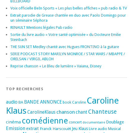
BILLBOARD
Voix officielle BeIn Sports « Les plus belles affiches » pub radio & TV
Extrait parodie de Grease chantée en duo avec Paolo Domingo pour
un séminaire Séphora
RENAULT Mentions légales Pub radio
Sortie du livre audio « Votre santé optimisée » du Docteure Emilie
Steinbach
THE SUN SET Medley chanté avec Hugues FRONTINO à la guitare
SERIE PODCAST STORY MARILYN MONROE / STAR WARS / MBAPPE /
ORELSAN / VIRGIL ABLOH
Reprise chanson « Le Bleu de lumière » Vaiana, Disney
TOP RECHERCHES
Caroline
audio
BANDE ANNONCE
BA
book
Caroline
Klaus
Chanteuse
chanson
CarolineKlaus
chant
comédienne
cinéma
Doublage
concert
documentaire
Emission
extrait
Franck Harscouët
Jeu
Klaus
Musical
Livre audio