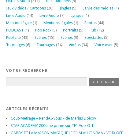
Extraits Audio
(211)
Institutionnels
(9)
Jeux Vidéos / Cartoons
(20)
Jingles
(9)
La vie des médias
(1)
Livre Audio
(14)
Livre Audio
(7)
Lyrique
(1)
Mention légale
(1)
Mentions légales
(1)
Photos
(44)
PODCAST
(1)
Pop Rock
(5)
Portraits
(5)
Pub
(12)
Publicité
(43)
Scènes
(15)
Scènes
(9)
Spectacles
(5)
Tournages
(6)
Tournages
(24)
Vidéos
(34)
Voice over
(5)
VOTRE RECHERCHE
ARTICLES RÉCENTS
Cout-Métrage « RendAI-vous » de Marius Doicov
STAR ACADEMY 200ème prime sur TF1 Voix Off
GABBY ET LA MAISON MAGIQUE LE FILM AU CINEMA / VOIX OFF