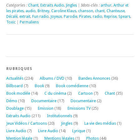
Catégories :
Chant
,
Extraits Audio
,
Jingles
| Mots-clés :
arthur
,
Arthur et
les pirates
,
audio
,
Britney
,
Caroline Klaus
,
chanson
,
chant
,
Chanteuse
,
Décalé
,
extrait
,
Fun radio
,
Joyeux
,
Parodie
,
Pirates
,
radio
,
Reprise
,
Spears
,
Toxic
|
Permaliens
RUBRIQUES
Actualités
(234)
Albums / DVD
(10)
Bandes Annonces
(36)
Billboard
(7)
Book
(9)
Book comédienne
(10)
Book modèle
(14)
C du cinéma
(2)
Cartoon
(7)
Chant
(35)
Démo
(10)
Documentaire
(17)
Documentaire
(2)
Doublage
(15)
Emission
(18)
Emissions TV
(25)
Extraits Audio
(211)
Institutionnels
(9)
Jeux Vidéos / Cartoons
(20)
Jingles
(9)
La vie des médias
(1)
Livre Audio
(7)
Livre Audio
(14)
Lyrique
(1)
Mention légale
(1)
Mentions légales
(1)
Photos
(44)