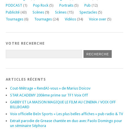
PODCAST
(1)
Pop Rock
(5)
Portraits
(5)
Pub
(12)
Publicité
(43)
Scènes
(9)
Scènes
(15)
Spectacles
(5)
Tournages
(6)
Tournages
(24)
Vidéos
(34)
Voice over
(5)
VOTRE RECHERCHE
ARTICLES RÉCENTS
Cout-Métrage « RendAI-vous » de Marius Doicov
STAR ACADEMY 200ème prime sur TF1 Voix Off
GABBY ET LA MAISON MAGIQUE LE FILM AU CINEMA / VOIX OFF
BILLBOARD
Voix officielle BeIn Sports « Les plus belles affiches » pub radio & TV
Extrait parodie de Grease chantée en duo avec Paolo Domingo pour
un séminaire Séphora