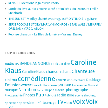
RENAULT Mentions légales Pub radio
Sortie du livre audio « Votre santé optimisée » du Docteure Emilie
Steinbach
THE SUN SET Medley chanté avec Hugues FRONTINO à la guitare
SERIE PODCAST STORY MARILYN MONROE / STAR WARS / MBAPPE /
ORELSAN / VIRGIL ABLOH
Reprise chanson « Le Bleu de lumière » Vaiana, Disney
TOP RECHERCHES
Caroline
audio
BANDE ANNONCE
BA
book
Caroline
Klaus
Chanteuse
chanson
CarolineKlaus
chant
comédienne
cinéma
Doublage
concert
documentaire
Emission
extrait
Franck Harscouët
Jeu
Klaus
Musical
Livre audio
Narration
photographe
musique
Philippe d'Avilla.
Paris
Pub
radio
Photos
Rôle
scene
Photographie
Publicité
shooting
voix
Voix
TV
TF1
spectacle
série
tournage
video
Sport