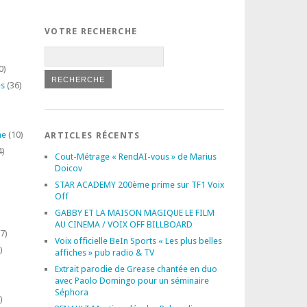
VOTRE RECHERCHE
0)
es
(36)
ne
(10)
ARTICLES RÉCENTS
4)
Cout-Métrage « RendAI-vous » de Marius
Doicov
STAR ACADEMY 200ème prime sur TF1 Voix
Off
GABBY ET LA MAISON MAGIQUE LE FILM
AU CINEMA / VOIX OFF BILLBOARD
7)
Voix officielle BeIn Sports « Les plus belles
)
affiches » pub radio & TV
Extrait parodie de Grease chantée en duo
avec Paolo Domingo pour un séminaire
Séphora
)