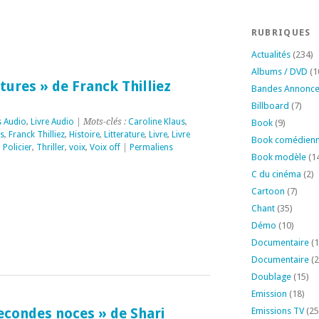
RUBRIQUES
Actualités
(234)
Albums / DVD
(1
tures » de Franck Thilliez
Bandes Annonc
Billboard
(7)
s Audio
,
Livre Audio
| Mots-clés :
Caroline Klaus
,
Book
(9)
s
,
Franck Thilliez
,
Histoire
,
Litterature
,
Livre
,
Livre
Book comédien
,
Policier
,
Thriller
,
voix
,
Voix off
|
Permaliens
Book modèle
(1
C du cinéma
(2)
Cartoon
(7)
Chant
(35)
Démo
(10)
Documentaire
(1
Documentaire
(2
Doublage
(15)
Emission
(18)
secondes noces » de Shari
Emissions TV
(25