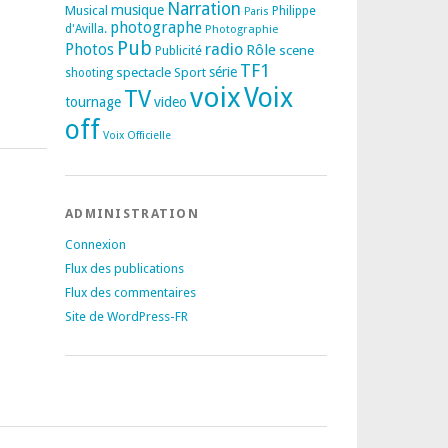
Narration
musique
Musical
Philippe
Paris
photographe
d'Avilla.
Photographie
Pub
radio
Photos
Rôle
scene
Publicité
TF1
spectacle
série
Sport
shooting
voix
Voix
TV
tournage
video
off
Voix Officielle
ADMINISTRATION
Connexion
Flux des publications
Flux des commentaires
Site de WordPress-FR