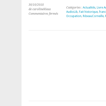
30/10/2018
Catégories :
Actualités
,
Livre A
de carolineklaus
AudioLib
,
Fait historique
,
franc
sur
Commentaires fermés
Occupation
,
RéseauCorneille
,
LIVRE
AUDIO
« LE
RESEAU
CORNEILLE »
DE
KEN
FOLLETT