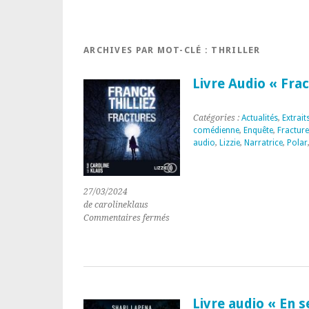
ARCHIVES PAR MOT-CLÉ :
THRILLER
Livre Audio « Frac
Catégories :
Actualités
,
Extrait
comédienne
,
Enquête
,
Fracture
audio
,
Lizzie
,
Narratrice
,
Polar
27/03/2024
de carolineklaus
sur
Commentaires fermés
Livre
Audio
« Fractures »
de
Franck
Thilliez
Livre audio « En 