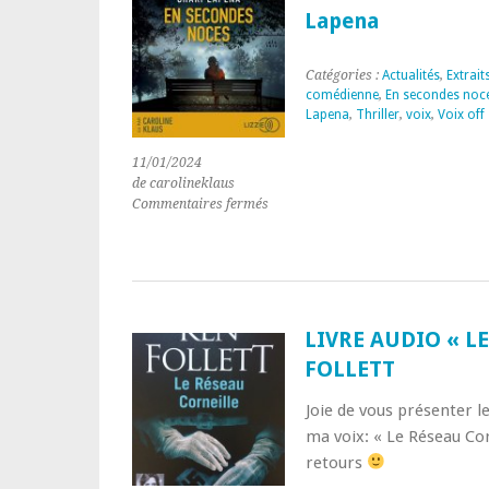
Lapena
Catégories :
Actualités
,
Extrait
comédienne
,
En secondes noc
Lapena
,
Thriller
,
voix
,
Voix off
11/01/2024
de carolineklaus
sur
Commentaires fermés
Livre
audio
« En
secondes
noces »
de
LIVRE AUDIO « L
Shari
FOLLETT
Lapena
Joie de vous présenter le
ma voix: « Le Réseau Cor
retours