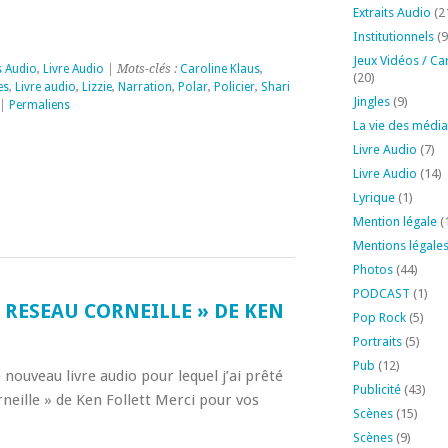
Extraits Audio
(2
Institutionnels
(9
Jeux Vidéos / Ca
s Audio
,
Livre Audio
| Mots-clés :
Caroline Klaus
,
(20)
es
,
Livre audio
,
Lizzie
,
Narration
,
Polar
,
Policier
,
Shari
Jingles
(9)
|
Permaliens
La vie des média
Livre Audio
(7)
Livre Audio
(14)
Lyrique
(1)
Mention légale
(
Mentions légale
Photos
(44)
PODCAST
(1)
E RESEAU CORNEILLE » DE KEN
Pop Rock
(5)
Portraits
(5)
Pub
(12)
 nouveau livre audio pour lequel j’ai prêté
Publicité
(43)
neille » de Ken Follett Merci pour vos
Scènes
(15)
Scènes
(9)