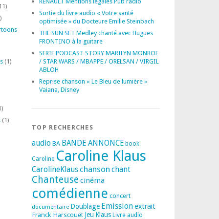
RENAULT Mentions légales Pub radio
11)
Sortie du livre audio « Votre santé
)
optimisée » du Docteure Emilie Steinbach
rtoons
THE SUN SET Medley chanté avec Hugues
FRONTINO à la guitare
SERIE PODCAST STORY MARILYN MONROE
s
(1)
/ STAR WARS / MBAPPE / ORELSAN / VIRGIL
ABLOH
Reprise chanson « Le Bleu de lumière »
Vaiana, Disney
1)
s
(1)
TOP RECHERCHES
audio
BANDE ANNONCE
BA
book
Caroline Klaus
Caroline
chanson
CarolineKlaus
chant
Chanteuse
cinéma
comédienne
concert
Emission
extrait
Doublage
documentaire
Franck Harscouët
Jeu
Klaus
Livre audio