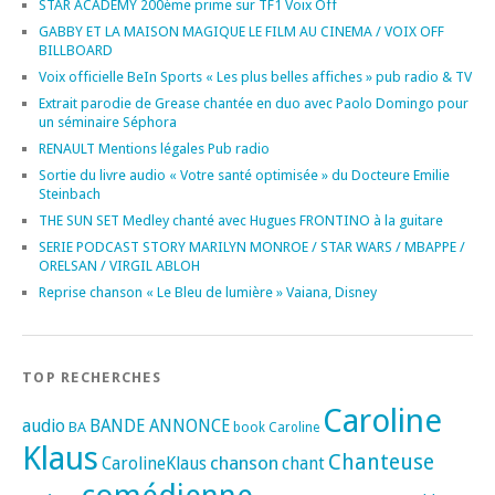
STAR ACADEMY 200ème prime sur TF1 Voix Off
GABBY ET LA MAISON MAGIQUE LE FILM AU CINEMA / VOIX OFF
BILLBOARD
Voix officielle BeIn Sports « Les plus belles affiches » pub radio & TV
Extrait parodie de Grease chantée en duo avec Paolo Domingo pour
un séminaire Séphora
RENAULT Mentions légales Pub radio
Sortie du livre audio « Votre santé optimisée » du Docteure Emilie
Steinbach
THE SUN SET Medley chanté avec Hugues FRONTINO à la guitare
SERIE PODCAST STORY MARILYN MONROE / STAR WARS / MBAPPE /
ORELSAN / VIRGIL ABLOH
Reprise chanson « Le Bleu de lumière » Vaiana, Disney
TOP RECHERCHES
Caroline
audio
BANDE ANNONCE
BA
book
Caroline
Klaus
Chanteuse
chanson
CarolineKlaus
chant