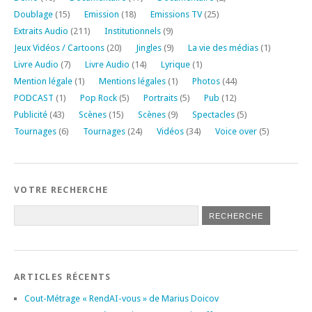
Doublage
(15)
Emission
(18)
Emissions TV
(25)
Extraits Audio
(211)
Institutionnels
(9)
Jeux Vidéos / Cartoons
(20)
Jingles
(9)
La vie des médias
(1)
Livre Audio
(7)
Livre Audio
(14)
Lyrique
(1)
Mention légale
(1)
Mentions légales
(1)
Photos
(44)
PODCAST
(1)
Pop Rock
(5)
Portraits
(5)
Pub
(12)
Publicité
(43)
Scènes
(15)
Scènes
(9)
Spectacles
(5)
Tournages
(6)
Tournages
(24)
Vidéos
(34)
Voice over
(5)
VOTRE RECHERCHE
ARTICLES RÉCENTS
Cout-Métrage « RendAI-vous » de Marius Doicov