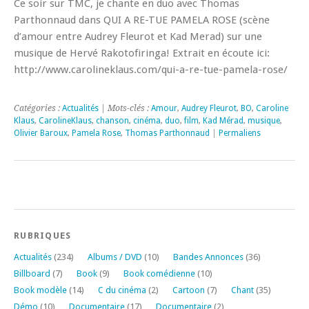
Ce soir sur TMC, je chante en duo avec Thomas
Parthonnaud dans QUI A RE-TUE PAMELA ROSE (scène
d’amour entre Audrey Fleurot et Kad Merad) sur une
musique de Hervé Rakotofiringa! Extrait en écoute ici:
http://www.carolineklaus.com/qui-a-re-tue-pamela-rose/
Catégories :
Actualités
| Mots-clés :
Amour
,
Audrey Fleurot
,
BO
,
Caroline
Klaus
,
CarolineKlaus
,
chanson
,
cinéma
,
duo
,
film
,
Kad Mérad
,
musique
,
Olivier Baroux
,
Pamela Rose
,
Thomas Parthonnaud
|
Permaliens
RUBRIQUES
Actualités
(234)
Albums / DVD
(10)
Bandes Annonces
(36)
Billboard
(7)
Book
(9)
Book comédienne
(10)
Book modèle
(14)
C du cinéma
(2)
Cartoon
(7)
Chant
(35)
Démo
(10)
Documentaire
(17)
Documentaire
(2)