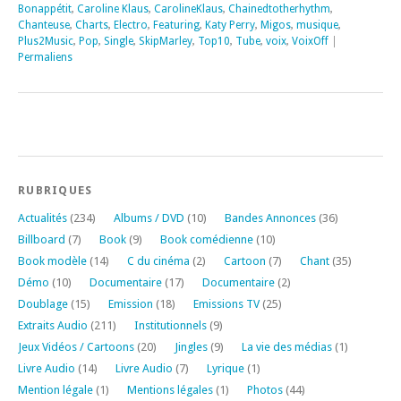
Bonappétit
,
Caroline Klaus
,
CarolineKlaus
,
Chainedtotherhythm
,
Chanteuse
,
Charts
,
Electro
,
Featuring
,
Katy Perry
,
Migos
,
musique
,
Plus2Music
,
Pop
,
Single
,
SkipMarley
,
Top10
,
Tube
,
voix
,
VoixOff
|
Permaliens
RUBRIQUES
Actualités
(234)
Albums / DVD
(10)
Bandes Annonces
(36)
Billboard
(7)
Book
(9)
Book comédienne
(10)
Book modèle
(14)
C du cinéma
(2)
Cartoon
(7)
Chant
(35)
Démo
(10)
Documentaire
(17)
Documentaire
(2)
Doublage
(15)
Emission
(18)
Emissions TV
(25)
Extraits Audio
(211)
Institutionnels
(9)
Jeux Vidéos / Cartoons
(20)
Jingles
(9)
La vie des médias
(1)
Livre Audio
(14)
Livre Audio
(7)
Lyrique
(1)
Mention légale
(1)
Mentions légales
(1)
Photos
(44)