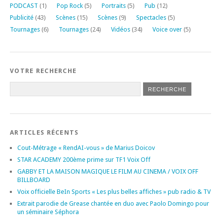
PODCAST
(1)
Pop Rock
(5)
Portraits
(5)
Pub
(12)
Publicité
(43)
Scènes
(15)
Scènes
(9)
Spectacles
(5)
Tournages
(6)
Tournages
(24)
Vidéos
(34)
Voice over
(5)
VOTRE RECHERCHE
ARTICLES RÉCENTS
Cout-Métrage « RendAI-vous » de Marius Doicov
STAR ACADEMY 200ème prime sur TF1 Voix Off
GABBY ET LA MAISON MAGIQUE LE FILM AU CINEMA / VOIX OFF
BILLBOARD
Voix officielle BeIn Sports « Les plus belles affiches » pub radio & TV
Extrait parodie de Grease chantée en duo avec Paolo Domingo pour
un séminaire Séphora