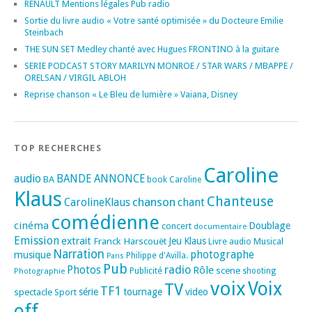
RENAULT Mentions légales Pub radio
Sortie du livre audio « Votre santé optimisée » du Docteure Emilie
Steinbach
THE SUN SET Medley chanté avec Hugues FRONTINO à la guitare
SERIE PODCAST STORY MARILYN MONROE / STAR WARS / MBAPPE /
ORELSAN / VIRGIL ABLOH
Reprise chanson « Le Bleu de lumière » Vaiana, Disney
TOP RECHERCHES
Caroline
audio
BANDE ANNONCE
BA
book
Caroline
Klaus
Chanteuse
chanson
CarolineKlaus
chant
comédienne
cinéma
Doublage
concert
documentaire
Emission
extrait
Franck Harscouët
Jeu
Klaus
Musical
Livre audio
Narration
photographe
musique
Philippe d'Avilla.
Paris
Pub
radio
Photos
Rôle
scene
Photographie
Publicité
shooting
voix
Voix
TV
TF1
spectacle
série
tournage
video
Sport
off