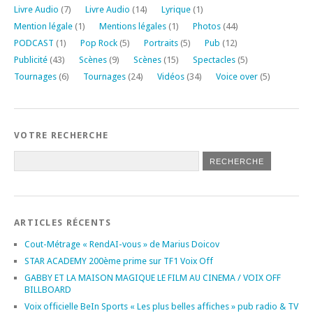
Livre Audio
(7)
Livre Audio
(14)
Lyrique
(1)
Mention légale
(1)
Mentions légales
(1)
Photos
(44)
PODCAST
(1)
Pop Rock
(5)
Portraits
(5)
Pub
(12)
Publicité
(43)
Scènes
(9)
Scènes
(15)
Spectacles
(5)
Tournages
(6)
Tournages
(24)
Vidéos
(34)
Voice over
(5)
VOTRE RECHERCHE
ARTICLES RÉCENTS
Cout-Métrage « RendAI-vous » de Marius Doicov
STAR ACADEMY 200ème prime sur TF1 Voix Off
GABBY ET LA MAISON MAGIQUE LE FILM AU CINEMA / VOIX OFF
BILLBOARD
Voix officielle BeIn Sports « Les plus belles affiches » pub radio & TV