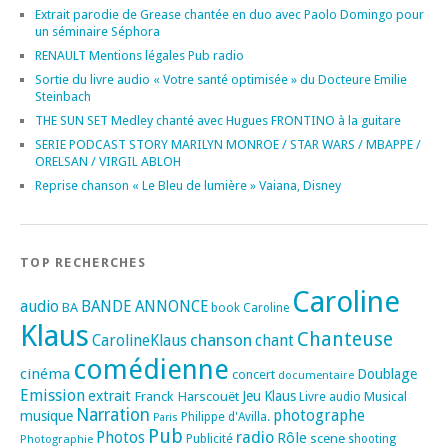
Extrait parodie de Grease chantée en duo avec Paolo Domingo pour
un séminaire Séphora
RENAULT Mentions légales Pub radio
Sortie du livre audio « Votre santé optimisée » du Docteure Emilie
Steinbach
THE SUN SET Medley chanté avec Hugues FRONTINO à la guitare
SERIE PODCAST STORY MARILYN MONROE / STAR WARS / MBAPPE /
ORELSAN / VIRGIL ABLOH
Reprise chanson « Le Bleu de lumière » Vaiana, Disney
TOP RECHERCHES
Caroline
audio
BANDE ANNONCE
BA
book
Caroline
Klaus
Chanteuse
chanson
CarolineKlaus
chant
comédienne
cinéma
Doublage
concert
documentaire
Emission
extrait
Franck Harscouët
Jeu
Klaus
Musical
Livre audio
Narration
photographe
musique
Philippe d'Avilla.
Paris
Pub
radio
Photos
Rôle
scene
Photographie
Publicité
shooting