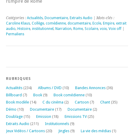
l’Empire de Rome
Catégories :
Actualités
,
Documentaire
,
Extraits Audio
| Mots-clés :
Caroline Klaus
,
Collège
,
comédienne
,
documentaire
,
Ecole
,
Empire
,
extrait
audio
,
Histoire
,
institutionnel
,
Narration
,
Rome
,
Scolaire
,
voix
,
Voix off
|
Permaliens
RUBRIQUES
Actualités
(234)
Albums / DVD
(10)
Bandes Annonces
(36)
Billboard
(7)
Book
(9)
Book comédienne
(10)
Book modèle
(14)
C du cinéma
(2)
Cartoon
(7)
Chant
(35)
Démo
(10)
Documentaire
(17)
Documentaire
(2)
Doublage
(15)
Emission
(18)
Emissions TV
(25)
Extraits Audio
(211)
Institutionnels
(9)
Jeux Vidéos / Cartoons
(20)
Jingles
(9)
La vie des médias
(1)