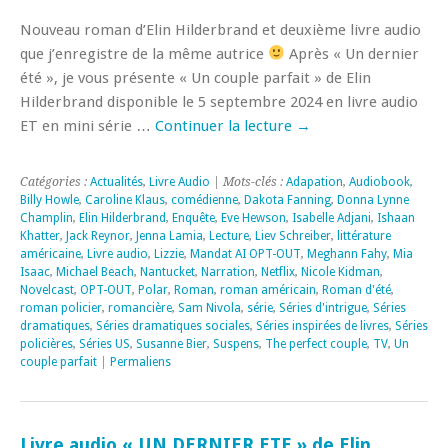
Nouveau roman d’Elin Hilderbrand et deuxième livre audio
que j’enregistre de la même autrice
Après « Un dernier
été », je vous présente « Un couple parfait » de Elin
Hilderbrand disponible le 5 septembre 2024 en livre audio
ET en mini série …
Continuer la lecture
→
Catégories :
Actualités
,
Livre Audio
| Mots-clés :
Adapation
,
Audiobook
,
Billy Howle
,
Caroline Klaus
,
comédienne
,
Dakota Fanning
,
Donna Lynne
Champlin
,
Elin Hilderbrand
,
Enquête
,
Eve Hewson
,
Isabelle Adjani
,
Ishaan
Khatter
,
Jack Reynor
,
Jenna Lamia
,
Lecture
,
Liev Schreiber
,
littérature
américaine
,
Livre audio
,
Lizzie
,
Mandat AI OPT-OUT
,
Meghann Fahy
,
Mia
Isaac
,
Michael Beach
,
Nantucket
,
Narration
,
Netflix
,
Nicole Kidman
,
Novelcast
,
OPT-OUT
,
Polar
,
Roman
,
roman américain
,
Roman d'été
,
roman policier
,
romancière
,
Sam Nivola
,
série
,
Séries d'intrigue
,
Séries
dramatiques
,
Séries dramatiques sociales
,
Séries inspirées de livres
,
Séries
policières
,
Séries US
,
Susanne Bier
,
Suspens
,
The perfect couple
,
TV
,
Un
couple parfait
|
Permaliens
Livre audio « UN DERNIER ETE » de Elin