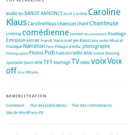
TOP RECHERCHES
Caroline
audio
BANDE ANNONCE
BA
book
Caroline
Klaus
Chanteuse
chanson
CarolineKlaus
chant
comédienne
cinéma
Doublage
concert
documentaire
Emission
extrait
Franck Harscouët
Jeu
Klaus
Musical
Livre audio
Narration
photographe
musique
Philippe d'Avilla.
Paris
Pub
radio
Photos
Rôle
scene
Photographie
Publicité
shooting
voix
Voix
TV
TF1
spectacle
série
tournage
video
Sport
off
Voix Officielle
ADMINISTRATION
Connexion
Flux des publications
Flux des commentaires
Site de WordPress-FR