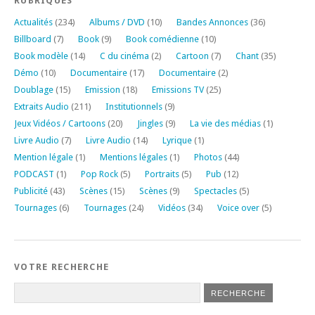
RUBRIQUES
Actualités
(234)
Albums / DVD
(10)
Bandes Annonces
(36)
Billboard
(7)
Book
(9)
Book comédienne
(10)
Book modèle
(14)
C du cinéma
(2)
Cartoon
(7)
Chant
(35)
Démo
(10)
Documentaire
(17)
Documentaire
(2)
Doublage
(15)
Emission
(18)
Emissions TV
(25)
Extraits Audio
(211)
Institutionnels
(9)
Jeux Vidéos / Cartoons
(20)
Jingles
(9)
La vie des médias
(1)
Livre Audio
(7)
Livre Audio
(14)
Lyrique
(1)
Mention légale
(1)
Mentions légales
(1)
Photos
(44)
PODCAST
(1)
Pop Rock
(5)
Portraits
(5)
Pub
(12)
Publicité
(43)
Scènes
(15)
Scènes
(9)
Spectacles
(5)
Tournages
(6)
Tournages
(24)
Vidéos
(34)
Voice over
(5)
VOTRE RECHERCHE