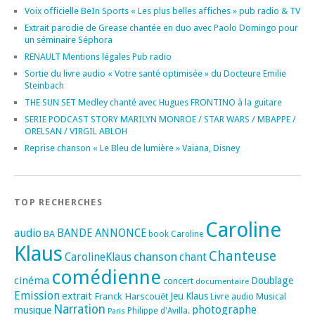
Voix officielle BeIn Sports « Les plus belles affiches » pub radio & TV
Extrait parodie de Grease chantée en duo avec Paolo Domingo pour
un séminaire Séphora
RENAULT Mentions légales Pub radio
Sortie du livre audio « Votre santé optimisée » du Docteure Emilie
Steinbach
THE SUN SET Medley chanté avec Hugues FRONTINO à la guitare
SERIE PODCAST STORY MARILYN MONROE / STAR WARS / MBAPPE /
ORELSAN / VIRGIL ABLOH
Reprise chanson « Le Bleu de lumière » Vaiana, Disney
TOP RECHERCHES
Caroline
audio
BANDE ANNONCE
BA
book
Caroline
Klaus
Chanteuse
chanson
CarolineKlaus
chant
comédienne
cinéma
Doublage
concert
documentaire
Emission
extrait
Franck Harscouët
Jeu
Klaus
Musical
Livre audio
Narration
photographe
musique
Philippe d'Avilla.
Paris