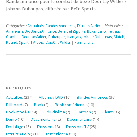
Bande annonce pour le combat de boxe Deontay Wilder /
Johann Duhaupas, diffusée sur BeIn Sports
Catégories :
Actualités
,
Bandes Annonces
,
Extraits Audio
| Mots-clés :
Américain
,
BA
,
BandeAnnonce
,
Bein
,
BeInSports
,
Boxe
,
CarolineKlaus
,
Combat
,
DeontayWilder
,
Duhaupas
,
français
,
JohannDuhaupas
,
Match
,
Round
,
Sport
,
TV
,
voix
,
VoixOff
,
Wilder
|
Permaliens
RUBRIQUES
Actualités
(234)
Albums / DVD
(10)
Bandes Annonces
(36)
Billboard
(7)
Book
(9)
Book comédienne
(10)
Book modèle
(14)
C du cinéma
(2)
Cartoon
(7)
Chant
(35)
Démo
(10)
Documentaire
(2)
Documentaire
(17)
Doublage
(15)
Emission
(18)
Emissions TV
(25)
Extraits Audio
(211)
Institutionnels
(9)