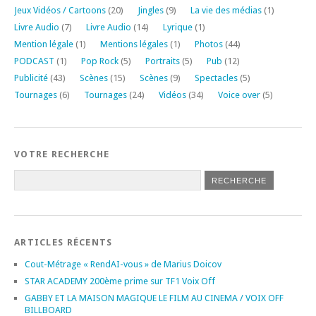
Jeux Vidéos / Cartoons
(20)
Jingles
(9)
La vie des médias
(1)
Livre Audio
(7)
Livre Audio
(14)
Lyrique
(1)
Mention légale
(1)
Mentions légales
(1)
Photos
(44)
PODCAST
(1)
Pop Rock
(5)
Portraits
(5)
Pub
(12)
Publicité
(43)
Scènes
(15)
Scènes
(9)
Spectacles
(5)
Tournages
(6)
Tournages
(24)
Vidéos
(34)
Voice over
(5)
VOTRE RECHERCHE
ARTICLES RÉCENTS
Cout-Métrage « RendAI-vous » de Marius Doicov
STAR ACADEMY 200ème prime sur TF1 Voix Off
GABBY ET LA MAISON MAGIQUE LE FILM AU CINEMA / VOIX OFF
BILLBOARD